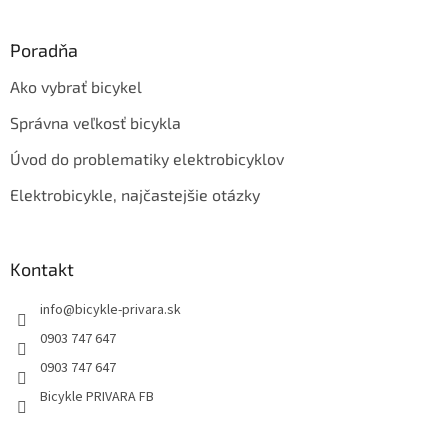
ý
p
Poradňa
i
s
Ako vybrať bicykel
u
Správna veľkosť bicykla
Úvod do problematiky elektrobicyklov
Elektrobicykle, najčastejšie otázky
Kontakt
info
@
bicykle-privara.sk
0903 747 647
0903 747 647
Bicykle PRIVARA FB