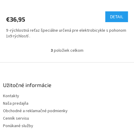
DETAIL
€36,95
9 -rýchlostná reťaz špeciálne určená pre elektrobicykle s pohonom
1x9 rýchlostí .
3
položiek celkom
O
v
l
Z
á
á
d
p
a
ä
Užitočné informácie
c
t
i
Kontakty
i
e
Naša predajňa
p
e
r
Obchodné a reklamačné podmienky
v
Cenník servisu
k
Ponúkané služby
y
v