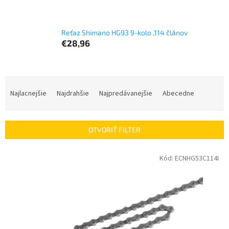
Reťaz Shimano HG93 9-kolo ,114 článov
€28,96
R
a
Najlacnejšie
Najdrahšie
Najpredávanejšie
Abecedne
d
e
n
OTVORIŤ FILTER
i
e
V
Kód:
ECNHG53C114I
p
ý
r
p
o
i
d
s
u
p
k
r
t