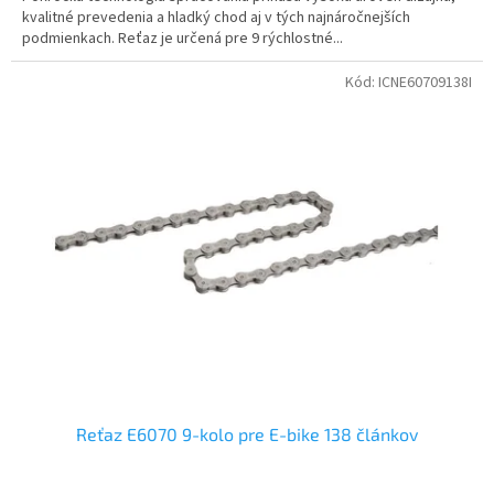
kvalitné prevedenia a hladký chod aj v tých najnáročnejších
5
podmienkach. Reťaz je určená pre 9 rýchlostné...
hviezdičiek.
Kód:
ICNE60709138I
Reťaz E6070 9-kolo pre E-bike 138 článkov