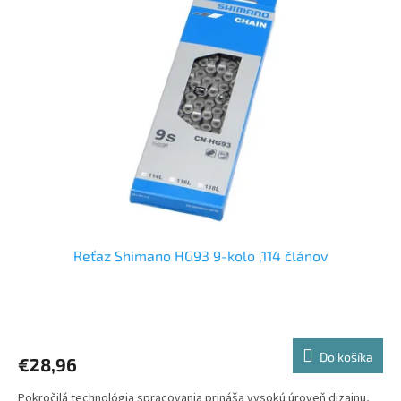
Reťaz Shimano HG93 9-kolo ,114 článov
Priemerné
hodnotenie
produktu
Do košíka
€28,96
je
5,0
Pokročilá technológia spracovania prináša vysokú úroveň dizajnu,
z