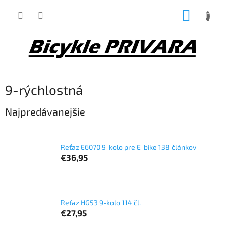
Prejsť
NÁKUP
na
obsah
KOŠÍK
9-rýchlostná
Najpredávanejšie
Reťaz E6070 9-kolo pre E-bike 138 článkov
€36,95
Reťaz HG53 9-kolo 114 čl.
€27,95