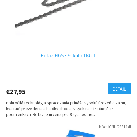
o
o
d
v
u
k
t
o
v
Reťaz HG53 9-kolo 114 čl.
DETAIL
€27,95
Pokročilá technológia spracovania prináša vysokú úroveň dizajnu,
kvalitné prevedenia a hladký chod aj v tých najnáročnejších
podmienkach. Reťaz je určená pre 9 rýchlostné...
Kód:
ICNHG93114I