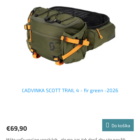
ĽADVINKA SCOTT TRAIL 4 - fir green -2026
Do košíka
€69,90
Máte veľa vecí po vreckách - ale nie zas tak dosť aby ste použili