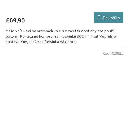
Do košíka
€69,90
Máte veľa vecí po vreckách - ale nie zas tak dosť aby ste použili
batoh? Ponúkame kompromis - ľadvinku SCOTT Trail. Popruh je
nastaviteľný, takže sa ľadvinka dá dobre...
Kód:
413921