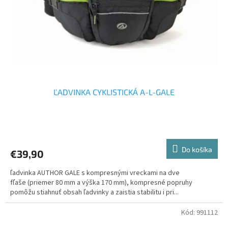
o
o
d
v
u
k
t
o
v
ĽADVINKA CYKLISTICKÁ A-L-GALE
Priemerné
hodnotenie
produktu
Do košíka
€39,90
je
5,0
ľadvinka AUTHOR GALE s kompresnými vreckami na dve
z
fľaše (priemer 80 mm a výška 170 mm), kompresné popruhy
5
pomôžu stiahnuť obsah ľadvinky a zaistia stabilitu i pri...
hviezdičiek.
Kód:
991112