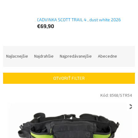
ĽADVINKA SCOTT TRAIL 4 , dust white 2026
€69,90
R
a
Najlacnejšie
Najdrahšie
Najpredávanejšie
Abecedne
d
e
n
OTVORIŤ FILTER
i
e
V
Kód:
8568/STR54
p
ý
r
p
o
i
d
s
u
p
k
r
t