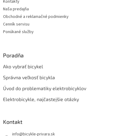
Kontakty
i
e
Naša predajňa
p
e
r
Obchodné a reklamačné podmienky
v
Cenník servisu
k
Ponúkané služby
y
v
ý
p
Poradňa
i
s
Ako vybrať bicykel
u
Správna veľkosť bicykla
Úvod do problematiky elektrobicyklov
Elektrobicykle, najčastejšie otázky
Kontakt
info
@
bicykle-privara.sk