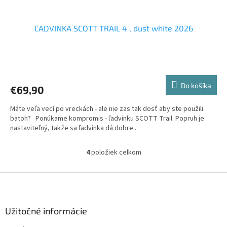
ĽADVINKA SCOTT TRAIL 4 , dust white 2026
Priemerné
hodnotenie
produktu
Do košíka
€69,90
je
5,0
Máte veľa vecí po vreckách - ale nie zas tak dosť aby ste použili
z
batoh? Ponúkame kompromis - ľadvinku SCOTT Trail. Popruh je
5
nastaviteľný, takže sa ľadvinka dá dobre...
hviezdičiek.
4
položiek celkom
O
v
l
Z
á
á
d
p
a
ä
Užitočné informácie
c
t
i