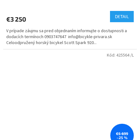
Priemerné
hodnotenie
produktu
DETAIL
€3 250
je
5,0
V prípade záujmu sa pred objednaním informujte o dostupnosti a
z
dodacích termínoch 0903747647 info@bicykle-privara.sk
5
Celoodpružený horský bicykel Scott Spark 920...
hviezdičiek.
Kód:
425564 /L
€5 699
–25 %