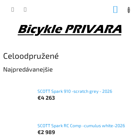
Prejsť
NÁKUP
na
obsah
KOŠÍK
Celoodpružené
Najpredávanejšie
SCOTT Spark 910 -scratch grey - 2026
€4 263
SCOTT Spark RC Comp -cumulus white-2026
€2 989