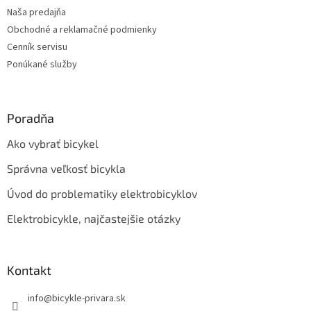
i
e
Naša predajňa
p
e
r
Obchodné a reklamačné podmienky
v
Cenník servisu
k
Ponúkané služby
y
v
ý
p
Poradňa
i
s
Ako vybrať bicykel
u
Správna veľkosť bicykla
Úvod do problematiky elektrobicyklov
Elektrobicykle, najčastejšie otázky
Kontakt
info
@
bicykle-privara.sk