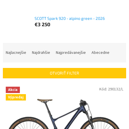
SCOTT Spark 920 - alpino green - 2026
€3 250
R
a
Najlacnejšie
Najdrahšie
Najpredávanejšie
Abecedne
d
e
n
OTVORIŤ FILTER
i
e
V
Kód:
290132/L
p
Akcia
ý
r
Výpredaj
p
o
i
d
s
u
p
k
r
t