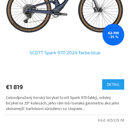
o
o
d
v
u
k
t
o
€2 799
–35 %
v
SCOTT Spark 970 2024 farba blue
Priemerné
hodnotenie
produktu
DETAIL
€1 819
je
3,7
Celoodpružený horský bicykel Scott Spark 970 ľahký, odolný
z
bicykel na 29“ kolesách, jeho rám má rovnakú geometriu ako jeho
5
skúsenejší karbónoví súrodenci so stopami...
hviezdičiek.
Kód:
425329 /M