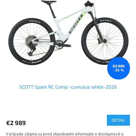
€3 999
–25 %
SCOTT Spark RC Comp -cumulus white-2026
DETAIL
€2 989
V prípade záujmu sa pred objednaním informujte o dostupnosti a