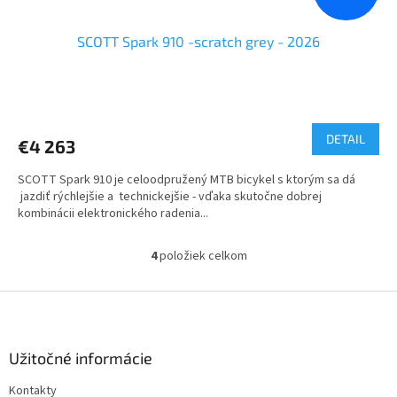
SCOTT Spark 910 -scratch grey - 2026
Priemerné
hodnotenie
produktu
DETAIL
€4 263
je
5,0
SCOTT Spark 910 je celoodpružený MTB bicykel s ktorým sa dá
z
jazdiť rýchlejšie a technickejšie - vďaka skutočne dobrej
5
kombinácii elektronického radenia...
hviezdičiek.
4
položiek celkom
O
v
l
Z
á
á
d
p
a
ä
Užitočné informácie
c
t
i
Kontakty