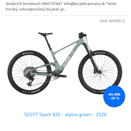
dodacích termínoch 0903747647 info@bicykle-privara.sk Tento
horský celoodpružený bicykel je...
Kód:
425565 /L
€4 399
–26 %
SCOTT Spark 920 - alpino green - 2026