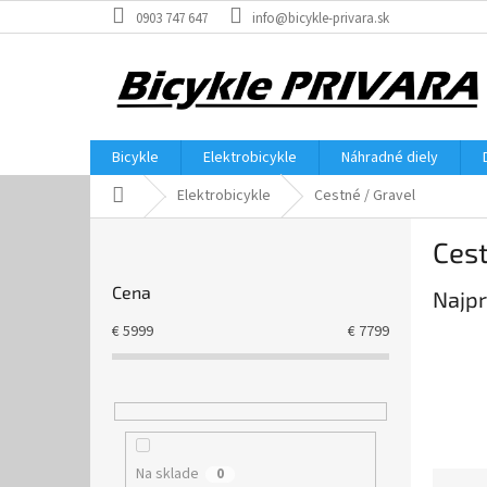
Prejsť
0903 747 647
info@bicykle-privara.sk
na
obsah
Bicykle
Elektrobicykle
Náhradné diely
Domov
Elektrobicykle
Cestné / Gravel
B
Cest
o
č
Cena
Najpr
n
ý
€
5999
€
7799
p
a
n
e
l
Na sklade
0
R