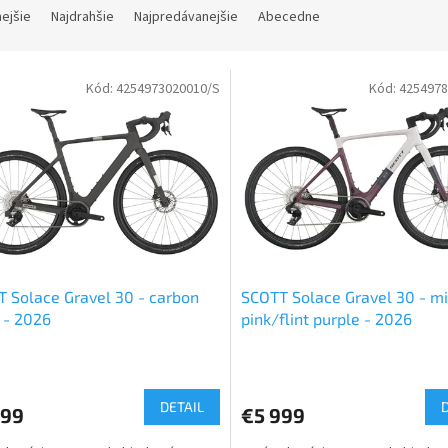
nejšie
Najdrahšie
Najpredávanejšie
Abecedne
Kód:
4254973020010/S
Kód:
4254978
 Solace Gravel 30 - carbon
SCOTT Solace Gravel 30 - mi
 - 2026
pink/flint purple - 2026
erné
Priemerné
tenie
hodnotenie
ktu
produktu
DETAIL
999
€5 999
je
5,0