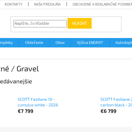
KONTAKTY
NAŠA PREDAJŇA
OBCHODNÉ A REKLAMAČNÉ PODMIE
HĽADAŤ
Doplnky
Oblečenie
Obuv
Výživa ENERVIT
Autodopl
né / Gravel
edávanejšie
SCOTT Fastlane 10 -
SCOTT Fastlane 
cumulus white - 2026
carbon black - 2
€7 799
€6 799