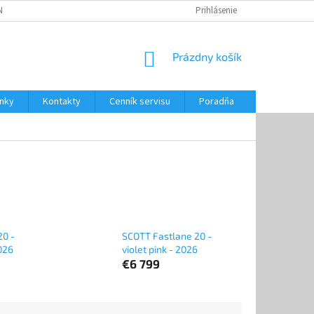
NKY
CENNÍK SERVISU
PONÚKANÉ SLUŽBY
Prihlásenie
NÁKUPNÝ
Prázdny košík
KOŠÍK
nky
Kontakty
Cenník servisu
Poradňa
20 -
SCOTT Fastlane 20 -
026
violet pink - 2026
€6 799