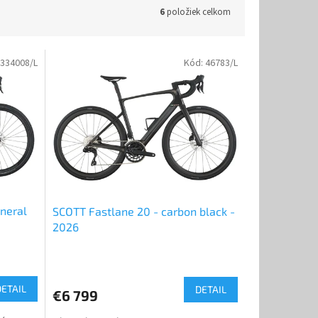
6
položiek celkom
334008/L
Kód:
46783/L
neral
SCOTT Fastlane 20 - carbon black -
2026
Priemerné
hodnotenie
produktu
DETAIL
DETAIL
€6 799
je
5,0