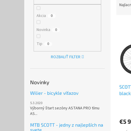
a
Najlac
d
Akcia
0
e
V
n
ý
i
Novinka
0
p
e
i
p
Tip
0
s
r
p
o
ROZBALIŤ FILTER
r
d
o
u
d
k
u
t
Novinky
SCOTT
k
o
Wilier - bicykle víťazov
black
t
v
o
5.3.2020
Priem
v
Výborný štart sezóny ASTANA PRO tímu
hodno
AS...
produ
€5 
je
MTB SCOTT - jedny z najlepších na
5,0
svete