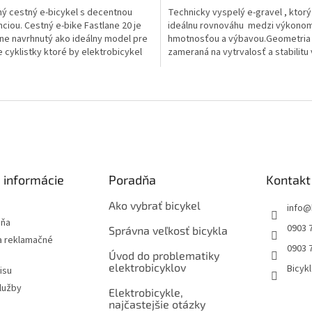
5,0
ý cestný e-bicykel s decentnou
Technicky vyspelý e-gravel , ktor
z
nciou. Cestný e-bike Fastlane 20 je
ideálnu rovnováhu medzi výkono
5
e navrhnutý ako ideálny model pre
hmotnosťou a výbavou.Geometria
ičiek.
hviezdičiek.
e cyklistky ktoré by elektrobicykel
zameraná na vytrvalosť a stabilitu 
kombinácii so SRAM Rival...
O
v
l
á
d
a
c
i
 informácie
Poradňa
Kontakt
e
p
Ako vybrať bicykel
info
@
r
jňa
0903 
v
Správna veľkosť bicykla
 reklamačné
k
0903 
Úvod do problematiky
y
elektrobicyklov
Bicyk
v
isu
ý
lužby
Elektrobicykle,
p
najčastejšie otázky
i