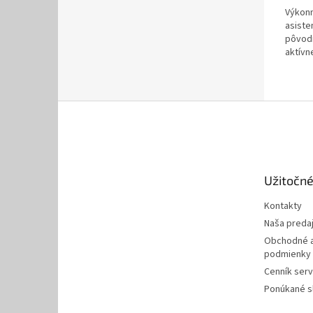
5,0
Výkonn
z
asiste
5
pôvodn
hviezd
aktívn
radi...
Z
á
p
ä
t
Užitočné
i
e
Kontakty
Naša preda
Obchodné a
podmienky
Cenník serv
Ponúkané s