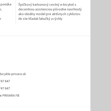
ý ponúka
Špičkový karbonový cestný e-bicykel s
m,
decentnou asistenciou pôvodne navrhnutý
ako ideálny model pre aktívnych cyklistov.
v
Ak ste hľadali ľahučký a rýchly
elektrobicykel,...
bicykle-privara.sk
747 647
747 647
le PRIVARA FB