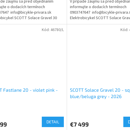
ade záujmu sa pred objednaním
V prípade záujmu sa pred objedna
z
ujte o dodacích termínoch
informujte o dodacích termínoch
5
7647 info@bicykle-privara.sk
0903747647 info@bicykle-privara.
ičiek.
hviezdičiek.
obicykel SCOTT Solace Gravel 30
Elektrobicykel SCOTT Solace Grav
upňuje svet výkonných...
sprístupňuje svet výkonných...
Kód:
46780/L
Kód:
 Fastlane 20 - violet pink -
SCOTT Solace Gravel 20 - sq
blue/beluga grey - 2026
erné
Priemerné
tenie
hodnotenie
ktu
produktu
DETAIL
799
€7 499
je