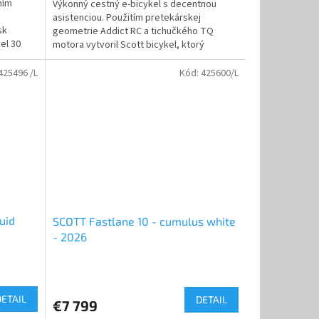
ním
Výkonný cestný e-bicykel s decentnou
z
asistenciou. Použitím pretekárskej
5
sk
geometrie Addict RC a tichučkého TQ
hviezdičiek.
el 30
motora vytvoril Scott bicykel, ktorý
rešpektuje tradície cestnej...
425496 /L
Kód:
425600/L
uid
SCOTT Fastlane 10 - cumulus white
- 2026
DETAIL
DETAIL
€7 799