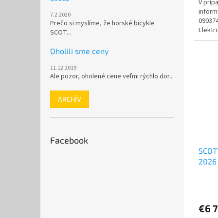
V príp
z
inform
5
7.2.2020
090374
hviezd
Prečo si myslíme, že horské bicykle
Elektr
SCOT...
spríst
Oholili sme ceny
11.12.2019
Ale pozor, oholené cene veľmi rýchlo dor...
ARCHÍV
Facebook
SCOTT
2026
Priem
hodno
produ
€6 
je