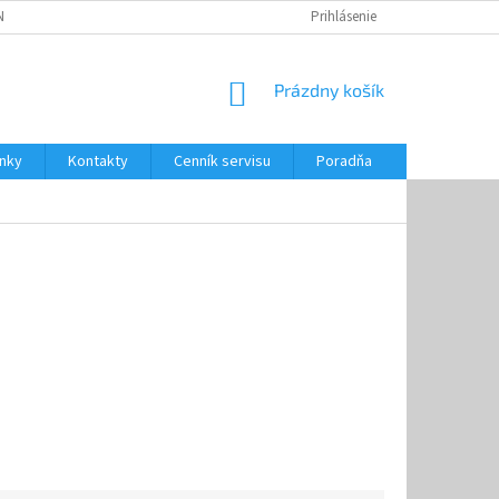
NKY
CENNÍK SERVISU
PONÚKANÉ SLUŽBY
Prihlásenie
NÁKUPNÝ
Prázdny košík
KOŠÍK
nky
Kontakty
Cenník servisu
Poradňa