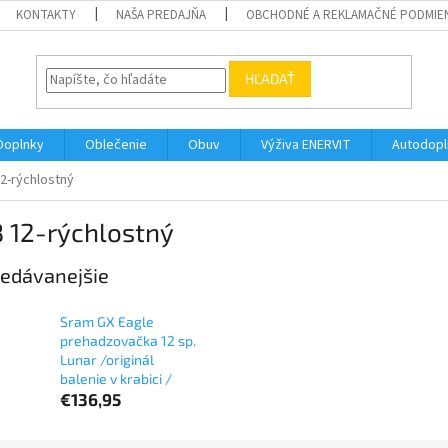
KONTAKTY
NAŠA PREDAJŇA
OBCHODNÉ A REKLAMAČNÉ PODMIE
HĽADAŤ
Doplnky
Oblečenie
Obuv
Výživa ENERVIT
Autodopl
2-rýchlostný
 12-rýchlostný
edávanejšie
Sram GX Eagle
prehadzovačka 12 sp.
Lunar /originál
balenie v krabici /
€136,95