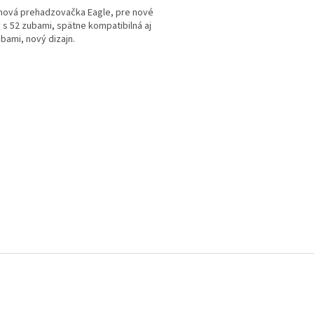
nová prehadzovačka Eagle, pre nové
 s 52 zubami, spätne kompatibilná aj
ubami, nový dizajn.
ičiek.
O
v
l
á
d
a
c
i
e
p
r
v
k
y
v
ý
p
i
s