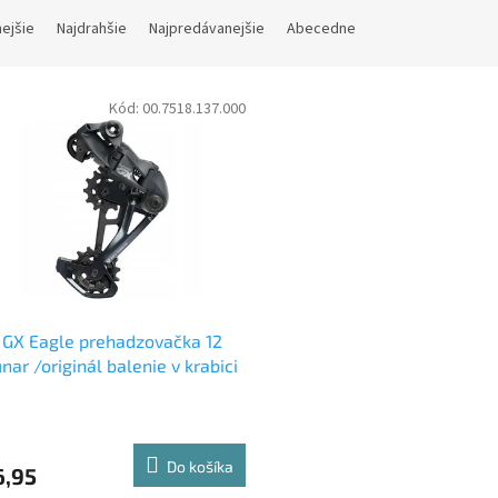
nejšie
Najdrahšie
Najpredávanejšie
Abecedne
Kód:
00.7518.137.000
GX Eagle prehadzovačka 12
unar /originál balenie v krabici
erné
tenie
ktu
Do košíka
6,95