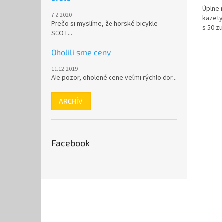
Úplne 
z
7.2.2020
kazety
5
Prečo si myslíme, že horské bicykle
s 50 z
hviezd
SCOT...
Oholili sme ceny
11.12.2019
Ale pozor, oholené cene veľmi rýchlo dor...
ARCHÍV
Facebook
Z
á
p
ä