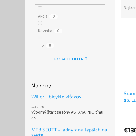
R
a
Najlac
d
Akcia
0
e
V
n
Novinka
0
ý
i
p
e
Tip
0
i
p
s
r
ROZBALIŤ FILTER
p
o
r
d
o
u
d
k
Novinky
u
t
Sram 
k
o
Wilier - bicykle víťazov
sp. L
t
v
/
o
5.3.2020
Výborný štart sezóny ASTANA PRO tímu
Priem
v
AS...
hodno
produ
€13
MTB SCOTT - jedny z najlepších na
je
svete
5,0