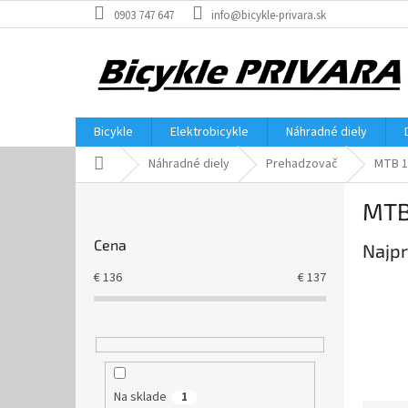
Prejsť
0903 747 647
info@bicykle-privara.sk
na
obsah
Bicykle
Elektrobicykle
Náhradné diely
Domov
Náhradné diely
Prehadzovač
MTB 1
B
MTB
o
č
Cena
Najpr
n
ý
€
136
€
137
p
a
n
e
l
Na sklade
1