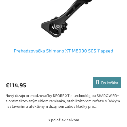
Prehadzovačka Shimano XT M8000 SGS 11speed
Do košíka
€114,95
Nový dizajn prehadzovačky DEORE XT s technológiou SHADOW RD+
s optimalizovaným uhlom ramienka, stabilizátorom reťaze s ľahkým
nastavením a afektívnym dizajnom zubov kladky pre...
2
položiek celkom
O