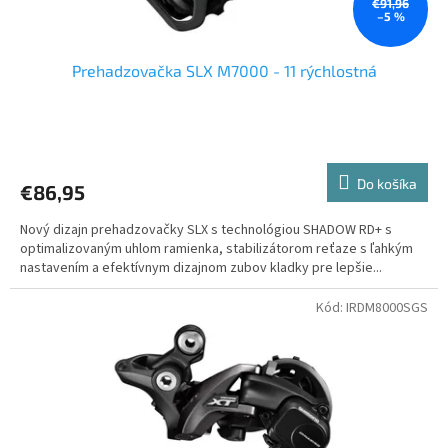
o
€91,96
–5 %
v
Prehadzovačka SLX M7000 - 11 rýchlostná
Priemerné
hodnotenie
produktu
Do košíka
€86,95
je
5,0
Nový dizajn prehadzovačky SLX s technológiou SHADOW RD+ s
z
optimalizovaným uhlom ramienka, stabilizátorom reťaze s ľahkým
5
nastavením a efektívnym dizajnom zubov kladky pre lepšie...
hviezdičiek.
Kód:
IRDM8000SGS