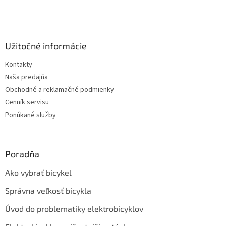
v
l
Z
á
á
d
p
a
ä
Užitočné informácie
c
t
i
Kontakty
i
e
Naša predajňa
p
e
r
Obchodné a reklamačné podmienky
v
Cenník servisu
k
Ponúkané služby
y
v
ý
p
Poradňa
i
s
Ako vybrať bicykel
u
Správna veľkosť bicykla
Úvod do problematiky elektrobicyklov