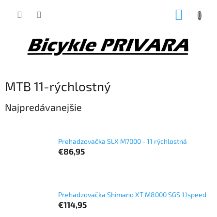
Prejsť
NÁKUP
na
obsah
KOŠÍK
MTB 11-rýchlostný
Najpredávanejšie
Prehadzovačka SLX M7000 - 11 rýchlostná
€86,95
Prehadzovačka Shimano XT M8000 SGS 11speed
€114,95