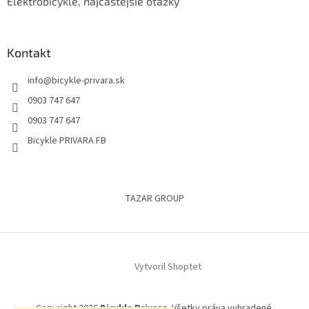
Elektrobicykle, najčastejšie otázky
Kontakt
info
@
bicykle-privara.sk
0903 747 647
0903 747 647
Bicykle PRIVARA FB
TAZAR GROUP
Vytvoril Shoptet
Copyright 2026
Bicykle Privara
. Všetky práva vyhradené.