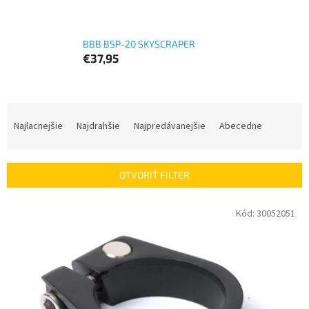
BBB BSP-20 SKYSCRAPER
€37,95
R
a
Najlacnejšie
Najdrahšie
Najpredávanejšie
Abecedne
d
e
n
OTVORIŤ FILTER
i
e
V
Kód:
30052051
p
ý
r
p
o
i
d
s
u
p
k
r
t