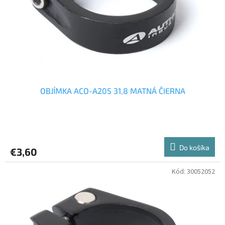
o
o
d
v
u
k
t
o
v
OBJÍMKA ACO-A205 31,8 MATNÁ ČIERNA
Do košíka
€3,60
Kód:
30052052