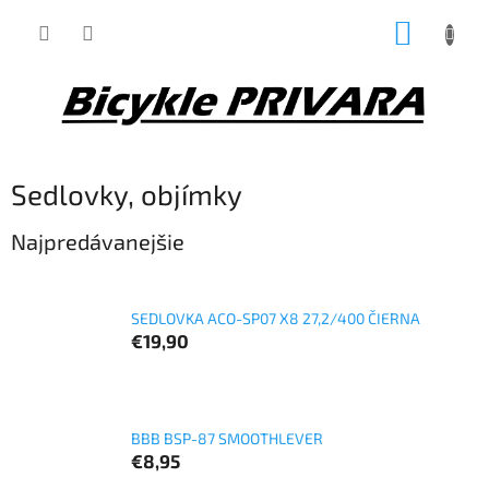
Prejsť
NÁKUP
na
obsah
KOŠÍK
Sedlovky, objímky
Najpredávanejšie
SEDLOVKA ACO-SP07 X8 27,2/400 ČIERNA
€19,90
BBB BSP-87 SMOOTHLEVER
€8,95