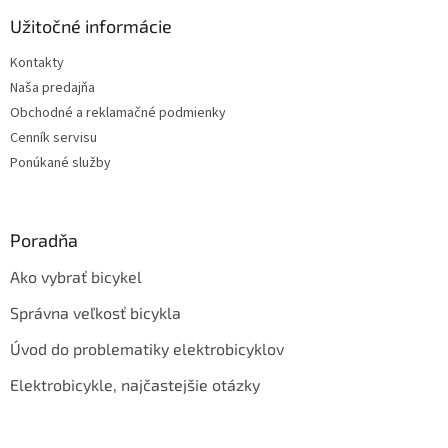
p
i
e
ä
Užitočné informácie
e
p
t
r
Kontakty
i
v
Naša predajňa
e
k
y
Obchodné a reklamačné podmienky
v
Cenník servisu
ý
Ponúkané služby
p
i
s
u
Poradňa
Ako vybrať bicykel
Správna veľkosť bicykla
Úvod do problematiky elektrobicyklov
Elektrobicykle, najčastejšie otázky