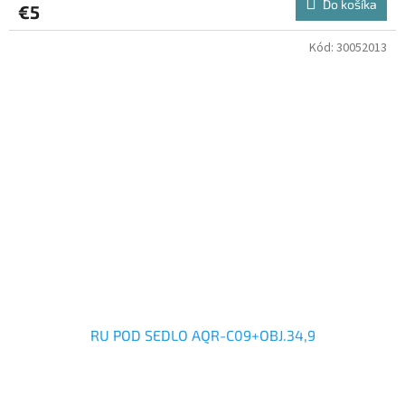
Do košíka
€5
Kód:
30052013
RU POD SEDLO AQR-C09+OBJ.34,9