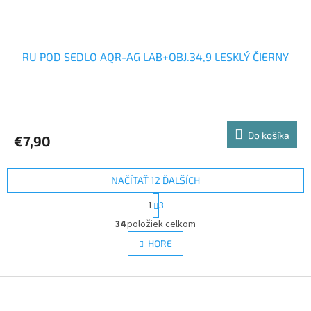
RU POD SEDLO AQR-AG LAB+OBJ.34,9 LESKLÝ ČIERNY
Do košíka
€7,90
NAČÍTAŤ 12 ĎALŠÍCH
S
1
3
t
O
r
34
položiek celkom
v
á
l
HORE
n
á
k
d
o
v
Z
a
a
c
á
n
i