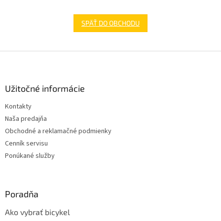
SPÄŤ DO OBCHODU
Z
á
p
ä
Užitočné informácie
t
Kontakty
i
Naša predajňa
e
Obchodné a reklamačné podmienky
Cenník servisu
Ponúkané služby
Poradňa
Ako vybrať bicykel