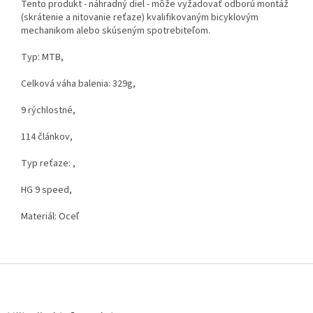
Tento produkt - náhradný diel - môže vyžadovať odború montáž
(skrátenie a nitovanie reťaze) kvalifikovaným bicyklovým
mechanikom alebo skúseným spotrebiteľom.
Typ: MTB,
Celková váha balenia: 329g,
9 rýchlostné,
114 článkov,
Typ reťaze: ,
HG 9 speed,
Materiál: Oceľ
Z
á
p