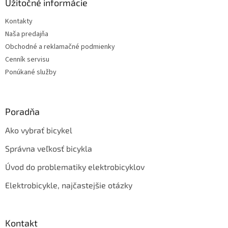
ä
Užitočné informácie
t
Kontakty
i
Naša predajňa
e
Obchodné a reklamačné podmienky
Cenník servisu
Ponúkané služby
Poradňa
Ako vybrať bicykel
Správna veľkosť bicykla
Úvod do problematiky elektrobicyklov
Elektrobicykle, najčastejšie otázky
Kontakt