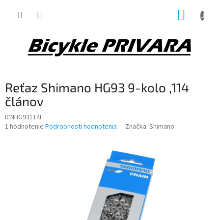
Prejsť
NÁKUP
na
obsah
KOŠÍK
Reťaz Shimano HG93 9-kolo ,114
článov
ICNHG93114I
Priemerné
1 hodnotenie
Podrobnosti hodnotenia
Značka:
Shimano
hodnotenie
produktu
je
5,0
z
5
hviezdičiek.