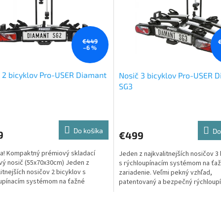
€449
–6 %
 2 bicyklov Pro-USER Diamant
Nosič 3 bicyklov Pro-USER 
SG3
erné
tenie
ktu
Do košíka
Do
9
€499
a! Kompaktný prémiový skladací
Jeden z najkvalitnejších nosičov 3
ový nosič (55x70x30cm) Jeden z
s rýchloupínacím systémom na ťa
litnejších nosičov 2 bicyklov s
zariadenie. Veľmi pekný vzhľad,
ičiek.
upínacím systémom na ťažné
patentovaný a bezpečný rýchloupí
enie. Veľmi pekný vzhľad,...
systém. Prakticky...
O
v