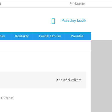
NKY
CENNÍK SERVISU
PONÚKANÉ SLUŽBY
Prihlásenie
NÁKUPNÝ
Prázdny košík
KOŠÍK
nky
Kontakty
Cenník servisu
Poradňa
2
položiek celkom
:
TK91735