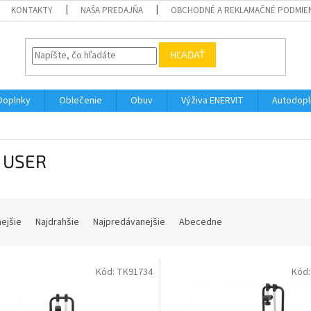
KONTAKTY
NAŠA PREDAJŇA
OBCHODNÉ A REKLAMAČNÉ PODMIE
HĽADAŤ
Doplnky
Oblečenie
Obuv
Výživa ENERVIT
Autodopl
 USER
nejšie
Najdrahšie
Najpredávanejšie
Abecedne
Kód:
TK91734
Kód