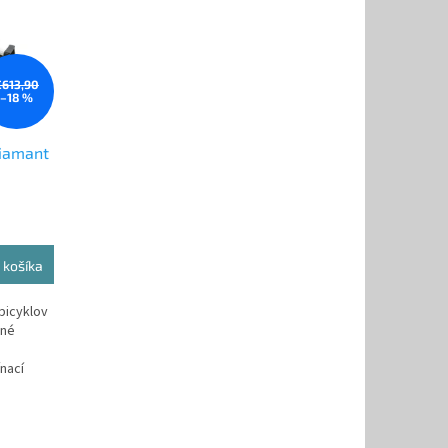
€613,90
–18 %
Diamant
 košíka
 bicyklov
žné
nací