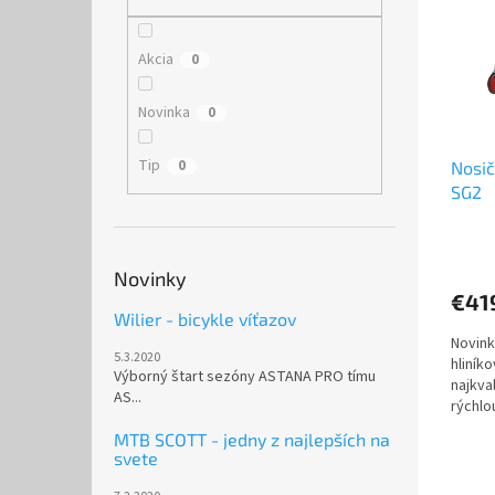
i
p
s
r
p
o
Akcia
0
r
d
o
u
Novinka
0
d
k
u
t
Tip
0
Nosič
k
o
SG2
t
v
o
Priem
v
hodno
Novinky
produ
€41
je
Wilier - bicykle víťazov
3,9
Novink
z
5.3.2020
hliník
5
Výborný štart sezóny ASTANA PRO tímu
najkva
hviezd
AS...
rýchlo
zariad
MTB SCOTT - jedny z najlepších na
svete