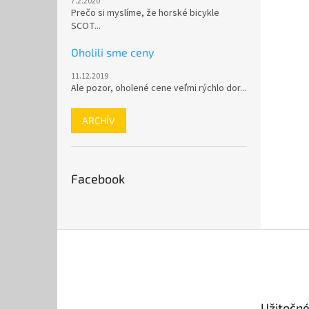
7.2.2020
Prečo si myslíme, že horské bicykle
SCOT...
Oholili sme ceny
11.12.2019
Ale pozor, oholené cene veľmi rýchlo dor...
ARCHÍV
Facebook
Z
á
p
ä
t
Užitočné