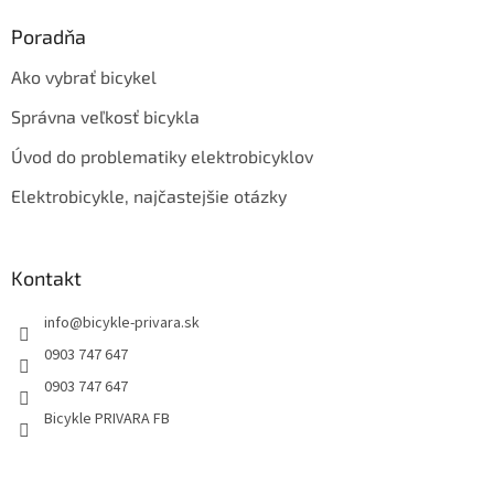
p
Poradňa
i
s
Ako vybrať bicykel
u
Správna veľkosť bicykla
Úvod do problematiky elektrobicyklov
Elektrobicykle, najčastejšie otázky
Kontakt
info
@
bicykle-privara.sk
0903 747 647
0903 747 647
Bicykle PRIVARA FB