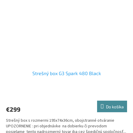
Strešný box G3 Spark 480 Black
Priemerné
hodnotenie
produktu
Do košíka
€299
je
3,0
Strešný box s rozmermi 195x74x36cm, obojstranné otváranie
z
UPOZORNENIE : pri objednávke na dobierku či prevodom
5
posielame tento nadrozmerný tovar iba cez špedičnú spoločnosť...
hviezdičiek.