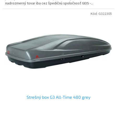
nadrozmerný tovar iba cez špedičnú spoločnosť GEIS -...
hviezdičiek.
Kód:
G322305
Strešný box G3 All-Time 480 grey
Priemerné