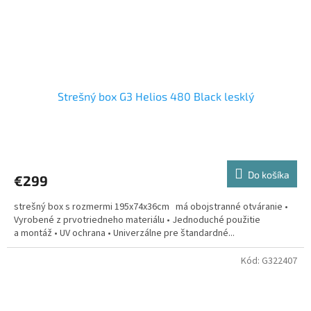
Strešný box G3 Helios 480 Black lesklý
Priemerné
hodnotenie
produktu
Do košíka
€299
je
5,0
strešný box s rozmermi 195x74x36cm má obojstranné otváranie •
z
Vyrobené z prvotriedneho materiálu • Jednoduché použitie
5
a montáž • UV ochrana • Univerzálne pre štandardné...
hviezdičiek.
Kód:
G322407