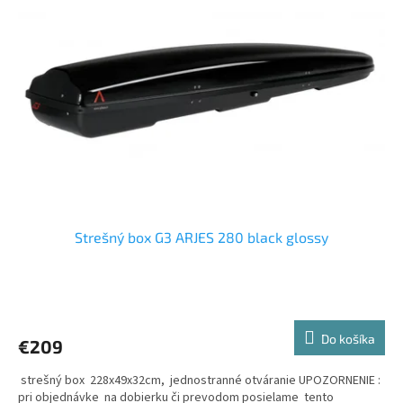
i
p
s
r
p
o
r
d
o
u
d
k
u
t
k
o
t
v
o
v
Strešný box G3 ARJES 280 black glossy
Priemerné
hodnotenie
produktu
Do košíka
€209
je
5,0
strešný box 228x49x32cm, jednostranné otváranie UPOZORNENIE :
z
pri objednávke na dobierku či prevodom posielame tento
5