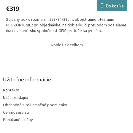
produktu
Do košíka
€319
je
4,0
Strešný box s rozmermi 178x94x38cm, obojstranné otváranie
z
UPOZORNENIE : pri objednávke na dobierku či prevodom posielame
5
iba cez kuriérsku spoločnosť GEIS pretože sa jedná o...
hviezdičiek.
6
položiek celkom
O
v
l
Z
á
á
d
p
a
ä
Užitočné informácie
c
t
i
Kontakty
i
e
Naša predajňa
p
e
r
Obchodné a reklamačné podmienky
v
Cenník servisu
k
Ponúkané služby
y
v
ý