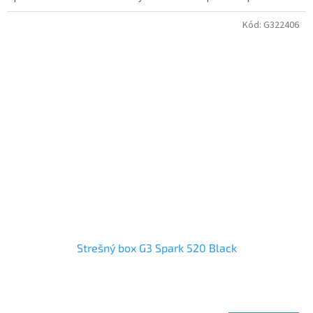
Kód:
G322406
Strešný box G3 Spark 520 Black
Priemerné
hodnotenie