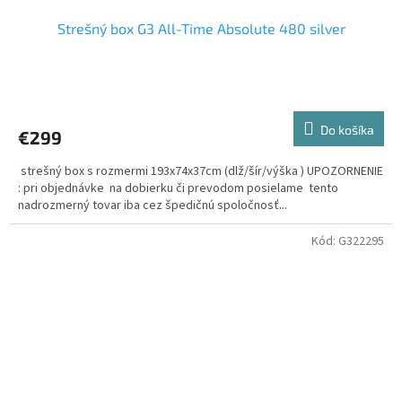
Strešný box G3 All-Time Absolute 480 silver
Priemerné
hodnotenie
produktu
Do košíka
€299
je
5,0
strešný box s rozmermi 193x74x37cm (dlž/šír/výška ) UPOZORNENIE
z
: pri objednávke na dobierku či prevodom posielame tento
5
nadrozmerný tovar iba cez špedičnú spoločnosť...
hviezdičiek.
Kód:
G322295