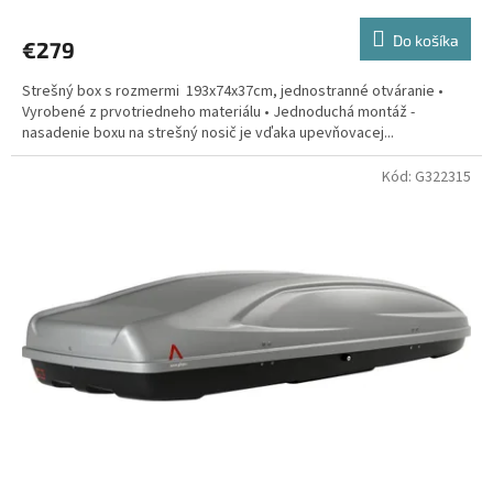
hodnotenie
produktu
Do košíka
€279
je
5,0
Strešný box s rozmermi 193x74x37cm, jednostranné otváranie •
z
Vyrobené z prvotriedneho materiálu • Jednoduchá montáž -
5
nasadenie boxu na strešný nosič je vďaka upevňovacej...
hviezdičiek.
Kód:
G322315