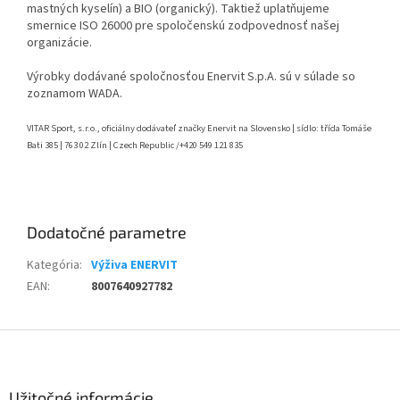
mastných kyselín) a BIO (organický).
Taktiež uplatňujeme
smernice ISO 26000 pre spoločenskú zodpovednosť našej
organizácie.
Výrobky dodávané spoločnosťou Enervit S.p.A. sú v súlade so
zoznamom WADA.
VITAR Sport, s.r.o., oficiálny dodávateľ značky Enervit na Slovensko | sídlo: třída Tomáše
Bati 385 | 763 02 Zlín | Czech Republic /+420 549 121 835
Dodatočné parametre
Kategória
:
Výživa ENERVIT
EAN
:
8007640927782
Z
á
p
ä
Užitočné informácie