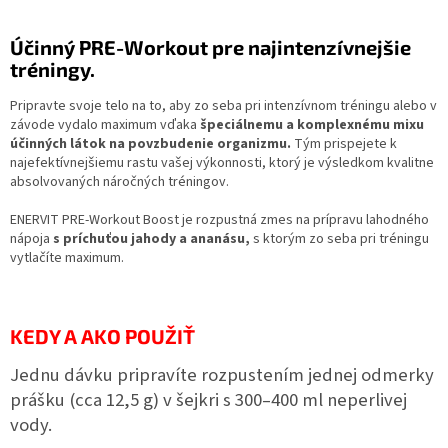
Účinný PRE-Workout pre najintenzívnejšie
tréningy.
Pripravte svoje telo na to, aby zo seba pri intenzívnom tréningu alebo v
závode vydalo maximum vďaka
špeciálnemu a komplexnému mixu
účinných látok na povzbudenie organizmu.
Tým prispejete k
najefektívnejšiemu rastu vašej výkonnosti, ktorý je výsledkom kvalitne
absolvovaných náročných tréningov.
ENERVIT PRE-Workout Boost je rozpustná zmes na prípravu lahodného
nápoja
s príchuťou jahody a ananásu,
s ktorým zo seba pri tréningu
vytlačíte maximum.
KEDY A AKO POUŽIŤ
Jednu dávku pripravíte rozpustením jednej odmerky
prášku (cca 12,5 g) v šejkri s 300–400 ml neperlivej
vody.