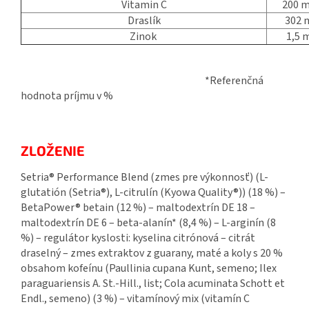
Vitamin C
200 m
Draslík
302 
Zinok
1,5 
*Referenčná
hodnota príjmu v %
ZLOŽENIE
Setria® Performance Blend (zmes pre výkonnosť) (L-
glutatión (Setria®), L-citrulín (Kyowa Quality®)) (18 %) –
BetaPower® betain (12 %) – maltodextrín DE 18 –
maltodextrín DE 6 – beta-alanín* (8,4 %) – L-arginín (8
%) – regulátor kyslosti: kyselina citrónová – citrát
draselný – zmes extraktov z guarany, maté a koly s 20 %
obsahom kofeínu (Paullinia cupana Kunt, semeno; Ilex
paraguariensis A. St.-Hill., list; Cola acuminata Schott et
Endl., semeno) (3 %) – vitamínový mix (vitamín C