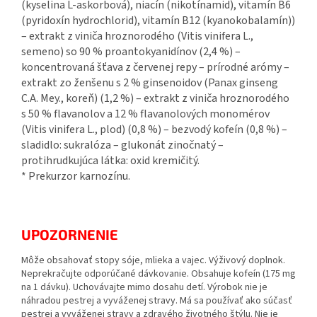
(kyselina L-askorbová), niacín (nikotínamid), vitamín B6
(pyridoxín hydrochlorid), vitamín B12 (kyanokobalamín))
– extrakt z viniča hroznorodého (Vitis vinifera L.,
semeno) so 90 % proantokyanidínov (2,4 %) –
koncentrovaná šťava z červenej repy – prírodné arómy –
extrakt zo ženšenu s 2 % ginsenoidov (Panax ginseng
C.A. Mey., koreň) (1,2 %) – extrakt z viniča hroznorodého
s 50 % flavanolov a 12 % flavanolových monomérov
(Vitis vinifera L., plod) (0,8 %) – bezvodý kofeín (0,8 %) –
sladidlo: sukralóza – glukonát zinočnatý –
protihrudkujúca látka: oxid kremičitý.
* Prekurzor karnozínu.
UPOZORNENIE
Môže obsahovať stopy sóje, mlieka a vajec. Výživový doplnok.
Neprekračujte odporúčané dávkovanie. Obsahuje kofeín (175 mg
na 1 dávku). Uchovávajte mimo dosahu detí. Výrobok nie je
náhradou pestrej a vyváženej stravy. Má sa používať ako súčasť
pestrej a vyváženej stravy a zdravého životného štýlu. Nie je