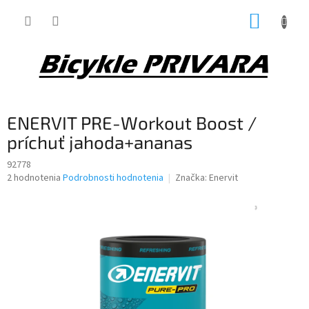
Prejsť
NÁKUP
na
obsah
KOŠÍK
ENERVIT PRE-Workout Boost /
príchuť jahoda+ananas
92778
Priemerné
2 hodnotenia
Podrobnosti hodnotenia
Značka:
Enervit
hodnotenie
produktu
je
4,5
z
5
hviezdičiek.