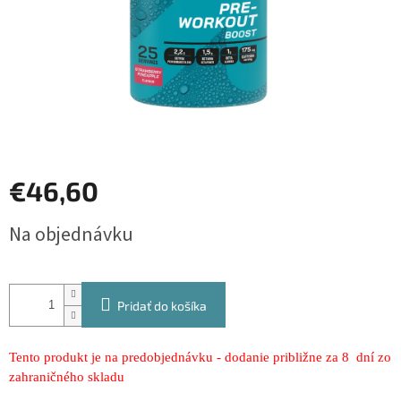
€46,60
Jednotková
Na objednávku
cena:
Pridať do košíka
Tento produkt je na predobjednávku - dodanie približne za 8 dní zo
zahraničného skladu