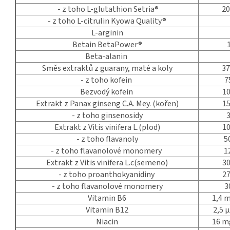
- z toho L-glutathion Setria®
2
- z toho L-citrulin Kyowa Quality®
L-arginin
Betain BetaPower®
Beta-alanin
Směs extraktů z guarany, maté a koly
3
- z toho kofein
7
Bezvodý kofein
1
Extrakt z Panax ginseng C.A. Mey. (kořen)
1
- z toho ginsenosidy
Extrakt z Vitis vinifera L.(plod)
1
- z toho flavanoly
5
- z toho flavanolové monomery
1
Extrakt z Vitis vinifera L.c(semeno)
3
- z toho proanthokyanidiny
2
- z toho flavanolové monomery
3
Vitamin B6
1,4 m
Vitamin B12
2,5 µ
Niacin
16 m