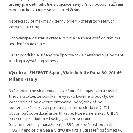
určený pre deti, tehotné a dojčiace ženy . Pri dlhodobom užívaní
produktu konzultujte so svojim lekárom.
Neprekračujte maximálny denný príjem kofeínu zo všetkých
zdrojov – 400 mg.
Uchovávajte v suchu a chlade. Minimálna trvanlivosť do dátumu
uvedeného na obale.
Tento produkt je určený pre športovcov a nenahradzuje potrebu
pestrej a vyváženej stravy .
Výrobca : ENERVIT S.p.A., Viale Achille Papa 30, 201 49
Milano - Italy
Naše jedinečné skúsenosti nás inšpirujú k objavovaniu nových
trhov s istotou, že ponúkame vysoko kvalitné produkty.
Od
koncepcie až po experimentovanie, od výroby až po
komercializáciu, každý produkt je interne sledovaný.
Túto
pozornosť potvrdzujú aj certifikácie, ktoré sme získali: UNI EN
ISO 9001 (pre riadenie kvality), UNI EN ISO 14001
(environmentálny manažment) a BRC (bezpečnosť potravín),
IFOS, Friend of the Sea a ORIVO (kvalita a udržateľnosť omega-3