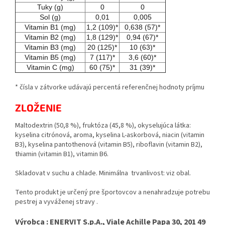
Tuky (g)
0
0
Sol (g)
0,01
0,005
Vitamin B1 (mg)
1,2 (109)*
0,638 (57)*
Vitamin B2 (mg)
1,8 (129)*
0,94 (67)*
Vitamin B3 (mg)
20 (125)*
10 (63)*
Vitamin B5 (mg)
7 (117)*
3,6 (60)*
Vitamin C (mg)
60 (75)*
31 (39)*
* čísla v zátvorke udávajú percentá referenčnej hodnoty príjmu
ZLOŽENIE
Maltodextrin (50,8 %), fruktóza (45,8 %), okyselujúca látka:
kyselina citrónová, aroma, kyselina L-askorbová, niacin (vitamin
B3), kyselina pantothenová (vitamin B5), riboflavin (vitamin B2),
thiamin (vitamin B1), vitamin B6.
Skladovat v suchu a chlade. Minimálna trvanlivost: viz obal.
Tento produkt je určený pre športovcov a nenahradzuje potrebu
pestrej a vyváženej stravy .
Výrobca : ENERVIT S.p.A., Viale Achille Papa 30, 201 49