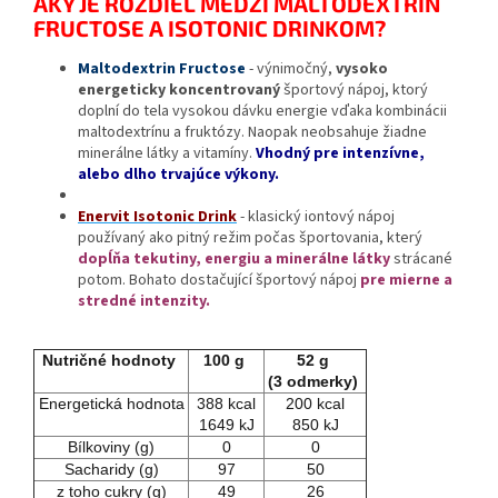
AKÝ JE ROZDIEL MEDZI MALTODEXTRIN
FRUCTOSE A ISOTONIC DRINKOM?
Maltodextrin Fructose
- výnimočný,
vysoko
energeticky koncentrovaný
športový nápoj,
ktorý
doplní do tela vysokou dávku energie vďaka kombinácii
maltodextrínu a fruktózy. Naopak neobsahuje žiadne
minerálne látky a vitamíny.
Vhodný pre intenzívne,
alebo dlho trvajúce výkony.
Enervit Isotonic Drink
- klasický iontový nápoj
používaný ako pitný režim počas športovania, který
dopĺňa tekutiny, energiu a minerálne látky
strácané
potom. Bohato dostačující športový nápoj
pre mierne a
stredné intenzity.
Nutričné hodnoty
100 g
52 g
(3 odmerky)
Energetická hodnota
388 kcal
200 kcal
1649 kJ
850 kJ
Bílkoviny (g)
0
0
Sacharidy (g)
97
50
z toho cukry (g)
49
26