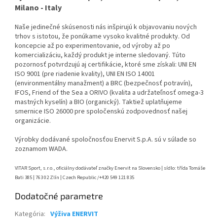
Milano - Italy
Naše jedinečné skúsenosti nás inšpirujú k objavovaniu nových
trhov s istotou, že ponúkame vysoko kvalitné produkty.
Od
koncepcie až po experimentovanie, od výroby až po
komercializáciu, každý produkt je interne sledovaný.
Túto
pozornosť potvrdzujú aj certifikácie, ktoré sme získali: UNI EN
ISO 9001 (pre riadenie kvality), UNI EN ISO 14001
(environmentálny manažment) a BRC (bezpečnosť potravín),
IFOS, Friend of the Sea a ORIVO (kvalita a udržateľnosť omega-3
mastných kyselín) a BIO (organický).
Taktiež uplatňujeme
smernice ISO 26000 pre spoločenskú zodpovednosť našej
organizácie.
Výrobky dodávané spoločnosťou Enervit S.p.A. sú v súlade so
zoznamom WADA.
VITAR Sport, s.r.o., oficiálny dodávateľ značky Enervit na Slovensko | sídlo: třída Tomáše
Bati 385 | 763 02 Zlín | Czech Republic /+420 549 121 835
Dodatočné parametre
Kategória
:
Výživa ENERVIT