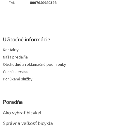
EAN
:
8007640980398
Z
á
p
ä
Užitočné informácie
t
Kontakty
i
Naša predajňa
e
Obchodné a reklamačné podmienky
Cenník servisu
Ponúkané služby
Poradňa
Ako vybrať bicykel
Správna veľkosť bicykla