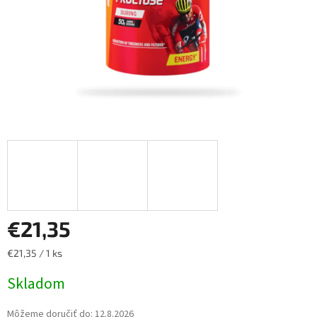
€21,35
Jednotková
€21,35 / 1 ks
cena:
Skladom
Môžeme doručiť do:
12.8.2026