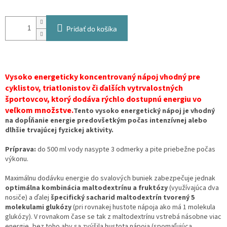
Pridať do košíka
Vysoko energeticky koncentrovaný nápoj vhodný pre
cyklistov, triatlonistov či ďalších vytrvalostných
športovcov, ktorý dodáva rýchlo dostupnú energiu vo
veľkom množstve.
Tento vysoko energetický nápoj je vhodný
na dopĺňanie energie predovšetkým počas intenzívnej alebo
dlhšie trvajúcej fyzickej aktivity.
Príprava:
do 500 ml vody nasypte 3 odmerky a pite priebežne počas
výkonu.
Maximálnu dodávku energie do svalových buniek zabezpečuje jednak
optimálna kombinácia maltodextrínu a fruktózy
(využívajúca dva
nosiče) a ďalej
špecifický sacharid maltodextrín tvorený 5
molekulami glukózy
(pri rovnakej hustote nápoja ako má 1 molekula
glukózy). V rovnakom čase se tak z maltodextrínu vstrebá násobne viac
energie, bez toho aby sa zvýšila hustota nápoja (spomaľujúca