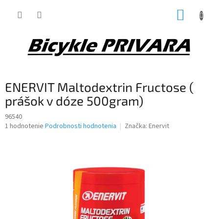
Prejsť
NÁKUP
na
obsah
KOŠÍK
ENERVIT Maltodextrin Fructose (
prášok v dóze 500gram)
96540
Priemerné
1 hodnotenie
Podrobnosti hodnotenia
Značka:
Enervit
hodnotenie
produktu
je
5,0
z
5
hviezdičiek.