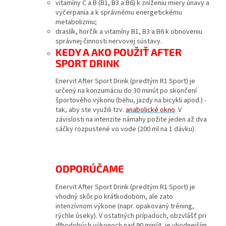
vitamíny C a B (B1, B3 a B6) k zníženiu miery únavy a
vyčerpania a k správnému energetickému
metabolizmu;
draslík, horčík a vitamíny B1, B3 a B6 k obnoveniu
správnej činnosti nervovej sústavy.
KEDY A AKO POUŽIŤ AFTER
SPORT DRINK
Enervit After Sport Drink (predtým R1 Sport) je
určený na konzumáciu do 30 minút po skončení
športového výkonu (behu, jazdy na bicykli apod.) -
tak, aby ste využili tzv.
anabolické okno
. V
závislosti na intenzite námahy požite jeden až dva
sáčky rozpustené vo vode (200 ml na 1 dávku).
ODPORÚČAME
Enervit After Sport Drink (predtým R1 Sport) je
vhodný skôr po krátkodobom, ale zato
intenzívnom výkone (napr. opakovaný tréning,
rýchle úseky). V ostatných prípadoch, obzvlášť pri
dlhodobých výkonoch nad 90 minút, je vhodnejším