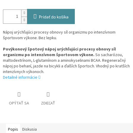
Pridať do košíka
Nápoj urýchľujúci procesy obnovy síl organizmu po intenzívnom
športovom výkone. Bez lepku.
Povýkonový špotový nápoj urýchľujúci procesy obnovy síl
organizmu po intenzívnom športovom výkone.
So sacharózou,
maltodextrínom, L-glutamínom a aminokyselinami BCAA. Regeneračný
nápoj po behaní, jazde na bicykli a ďalších športoch. Vhodný po kratších
intenzívnych výkonoch.
Detailné informácie
OPÝTAŤ SA
ZDIEĽAŤ
Popis
Diskusia