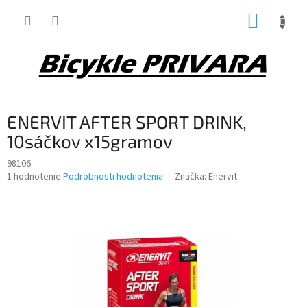
Prejsť
NÁKUP
na
obsah
KOŠÍK
ENERVIT AFTER SPORT DRINK,
10sáčkov x15gramov
98106
Priemerné
1 hodnotenie
Podrobnosti hodnotenia
Značka:
Enervit
hodnotenie
produktu
je
5,0
z
5
hviezdičiek.