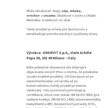
Môže obsahovať stopy
sóje
,
mlieka,
orechov
a
sezamu
. Skladovat v suchu a chlade.
Minimálna trvanlivost: viz obal.
Tento produkt je určený pre športovcov a
nenahradzuje potrebu pestrej a vyváženej stravy .
Výrobca : ENERVIT S.p.A., Viale Achille
Papa 30, 201 49 Milano - Italy
Naše jedinečné skúsenosti nás inšpirujú k
objavovaniu nových trhov s istotou, že ponúkame
vysoko kvalitné produkty.
Od koncepcie až po
experimentovanie, od výroby až po
komercializáciu, každý produkt je interne
sledovaný.
Túto pozornosť potvrdzujú aj
certifikácie, ktoré sme získali: UNI EN ISO 9001 (pre
riadenie kvality), UNI EN ISO 14001 (environmentálny
manažment) a BRC (bezpečnosť potravín), IFOS,