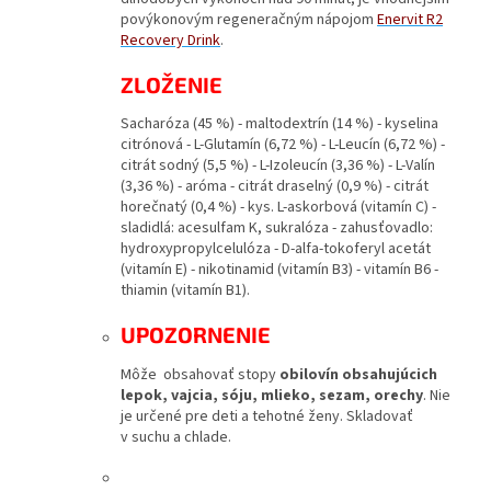
povýkonovým regeneračným nápojom
Enervit R2
Recovery Drink
.
ZLOŽENIE
Sacharóza (45 %) - maltodextrín (14 %) - kyselina
citrónová - L-Glutamín (6,72 %) - L-Leucín (6,72 %) -
citrát sodný (5,5 %) - L-Izoleucín (3,36 %) - L-Valín
(3,36 %) - aróma - citrát draselný (0,9 %) - citrát
horečnatý (0,4 %) - kys. L-askorbová (vitamín C) -
sladidlá: acesulfam K, sukralóza - zahusťovadlo:
hydroxypropylcelulóza - D-alfa-tokoferyl acetát
(vitamín E) - nikotinamid (vitamín B3) - vitamín B6 -
thiamin (vitamín B1).
UPOZORNENIE
Môže obsahovať stopy
obilovín obsahujúcich
lepok, vajcia, sóju, mlieko, sezam, orechy
. Nie
je určené pre deti a tehotné ženy. Skladovať
v suchu a chlade.