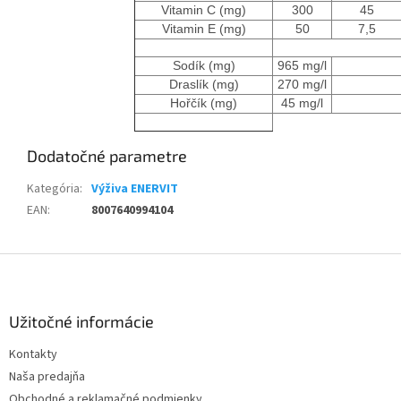
Vitamin C (mg)
300
45
Vitamin E (mg)
50
7,5
Sodík (mg)
965 mg/l
Draslík (mg)
270 mg/l
Hořčík (mg)
45 mg/l
Dodatočné parametre
Kategória
:
Výživa ENERVIT
EAN
:
8007640994104
Z
á
p
ä
Užitočné informácie
t
Kontakty
i
Naša predajňa
e
Obchodné a reklamačné podmienky