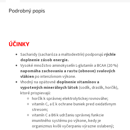
Podrobný popis
ÚČINKY
Sacharidy (sacharóza a maltodextrín) podporujú
rýchle
doplnenie zásob energie.
Vysoké množstvo aminokyselín L-glutamín a BCAA (20 %)
napomáha zachovaniu a rastu (obnove) svalových
vlákien
po intenzívnom výkone.
Vhodný na opätovné
doplnenie vitamínov a
vypotených minerálnych látok
(sodík, draslík, horčík),
ktoré prispievajú:
horčík k správnej elektrolytickej rovnováhe;
vitamín C, a E k ochrane buniek pred oxidatívnym
stresom;
vitamín C a B6 k udržaniu správnej funkcie
imunitného systému po výkone, kedy je
organizmus kvôli vyčerpaniu výrazne oslabený;