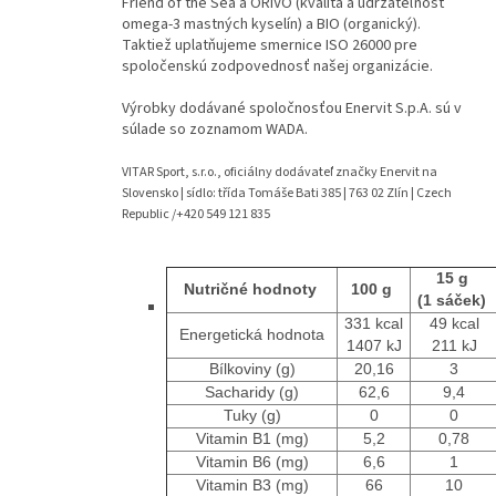
Friend of the Sea a ORIVO (kvalita a udržateľnosť
omega-3 mastných kyselín) a BIO (organický).
Taktiež uplatňujeme smernice ISO 26000 pre
spoločenskú zodpovednosť našej organizácie.
Výrobky dodávané spoločnosťou Enervit S.p.A. sú v
súlade so zoznamom WADA.
VITAR Sport, s.r.o., oficiálny dodávateľ značky Enervit na
Slovensko | sídlo: třída Tomáše Bati 385 | 763 02 Zlín | Czech
Republic /+420 549 121 835
15 g
Nutričné hodnoty
100 g
(1 sáček)
331 kcal
49 kcal
Energetická hodnota
1407 kJ
211 kJ
Bílkoviny (g)
20,16
3
Sacharidy (g)
62,6
9,4
Tuky (g)
0
0
Vitamin B1 (mg)
5,2
0,78
Vitamin B6 (mg)
6,6
1
Vitamin B3 (mg)
66
10