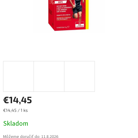
€14,45
Jednotková
€14,45 / 1 ks
cena:
Skladom
Môžeme doručiť do:
11.8.2026