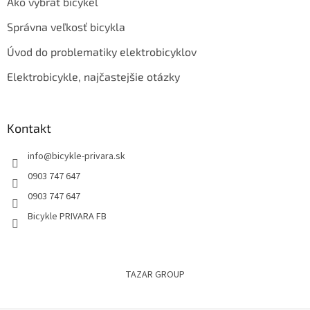
Ako vybrať bicykel
Správna veľkosť bicykla
Úvod do problematiky elektrobicyklov
Elektrobicykle, najčastejšie otázky
Kontakt
info
@
bicykle-privara.sk
0903 747 647
0903 747 647
Bicykle PRIVARA FB
TAZAR GROUP