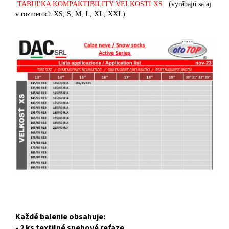
TABUĽKA KOMPAKTIBILITY VELKOSTI XS
(vyrábajú sa aj
v rozmeroch XS, S, M, L, XL, XXL)
Každé balenie obsahuje:
- 2 ks textilné snehové reťaze