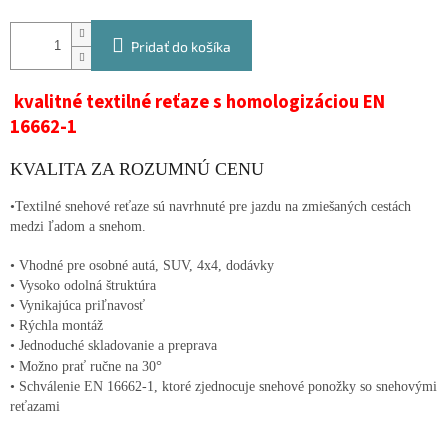
Pridať do košíka
kvalitné textilné reťaze s homologizáciou EN
16662-1
KVALITA ZA ROZUMNÚ CENU
•
Textilné snehové reťaze sú navrhnuté pre jazdu na zmiešaných cestách
medzi ľadom a snehom.
• Vhodné pre osobné autá, SUV, 4x4, dodávky
• Vysoko odolná štruktúra
• Vynikajúca priľnavosť
• Rýchla montáž
• Jednoduché skladovanie a preprava
°
• Možno prať ručne na 30
• Schválenie EN 16662-1, ktoré zjednocuje snehové ponožky so snehovými
reťazami