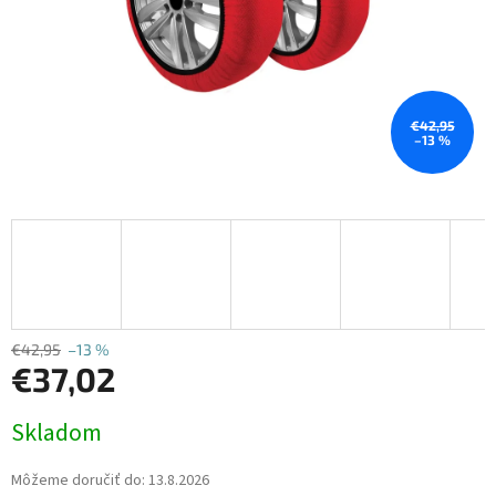
€42,95
–13 %
€42,95
–13 %
€37,02
Jednotková
Skladom
cena:
Môžeme doručiť do:
13.8.2026