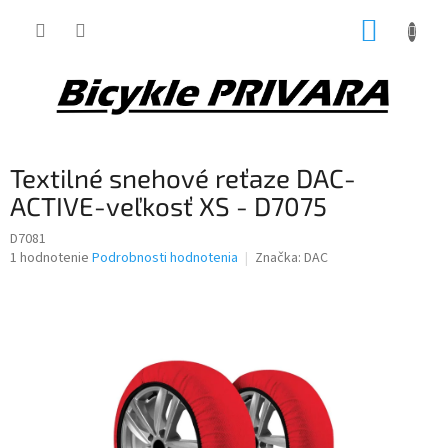
Prejsť
NÁKUP
na
obsah
KOŠÍK
Textilné snehové reťaze DAC-
ACTIVE-veľkosť XS - D7075
D7081
Priemerné
1 hodnotenie
Podrobnosti hodnotenia
Značka:
DAC
hodnotenie
produktu
je
5,0
z
5
hviezdičiek.