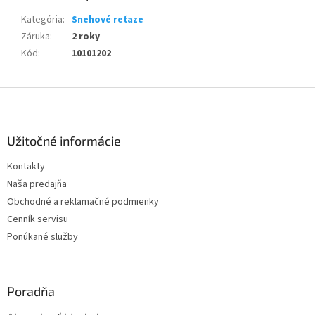
Kategória
:
Snehové reťaze
Záruka
:
2 roky
Kód
:
10101202
Z
á
p
ä
Užitočné informácie
t
Kontakty
i
Naša predajňa
e
Obchodné a reklamačné podmienky
Cenník servisu
Ponúkané služby
Poradňa