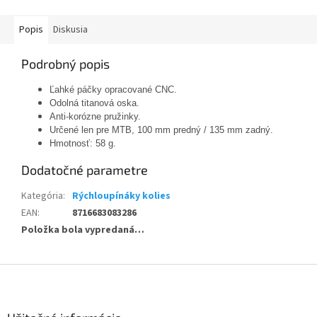
Popis
Diskusia
Podrobný popis
Ľahké páčky opracované CNC.
Odolná titanová oska.
Anti-korózne pružinky.
Určené len pre MTB, 100 mm predný / 135 mm zadný.
Hmotnosť: 58 g.
Dodatočné parametre
Kategória
:
Rýchloupínáky kolies
EAN
:
8716683083286
Položka bola vypredaná…
Z
á
p