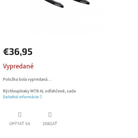
€36,95
Jednotková
Vypredané
cena:
Položka bola vypredaná…
Rýchloupínaky MTB AL odľahčené, sada
Detailné informácie
OPÝTAŤ SA
ZDIEĽAŤ