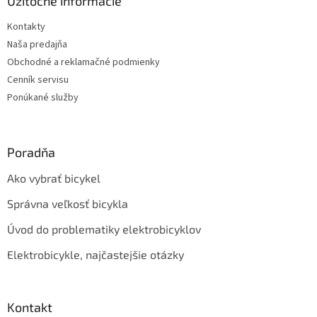
ä
Užitočné informácie
t
Kontakty
i
Naša predajňa
e
Obchodné a reklamačné podmienky
Cenník servisu
Ponúkané služby
Poradňa
Ako vybrať bicykel
Správna veľkosť bicykla
Úvod do problematiky elektrobicyklov
Elektrobicykle, najčastejšie otázky
Kontakt