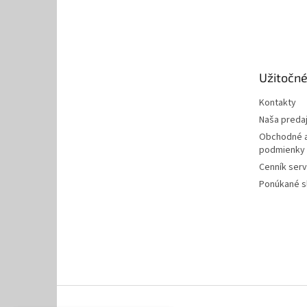
Z
á
p
ä
t
Užitočné
i
e
Kontakty
Naša preda
Obchodné a
podmienky
Cenník serv
Ponúkané s