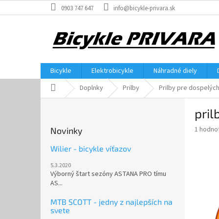
Prejsť
0903 747 647
info@bicykle-privara.sk
na
obsah
Bicykle
Elektrobicykle
Náhradné diely
Domov
Doplnky
Prilby
Prilby pre dospelýc
B
pril
o
č
Priemer
1 hodno
Novinky
n
hodnote
ý
produkt
Wilier - bicykle víťazov
p
je
5.3.2020
5,0
a
Výborný štart sezóny ASTANA PRO tímu
z
n
AS...
5
e
hviezdič
l
MTB SCOTT - jedny z najlepších na
svete