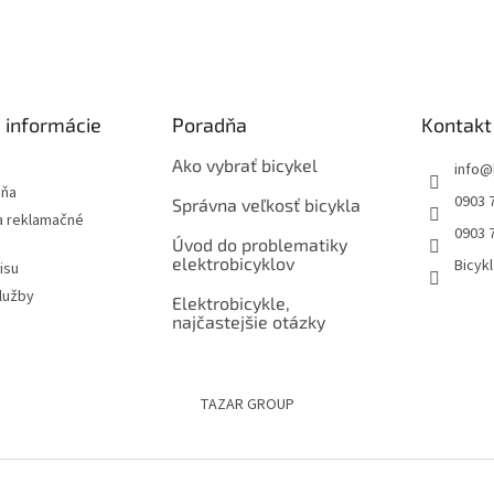
 informácie
Poradňa
Kontakt
Ako vybrať bicykel
info
@
jňa
0903 
Správna veľkosť bicykla
 reklamačné
0903 
Úvod do problematiky
elektrobicyklov
Bicyk
isu
lužby
Elektrobicykle,
najčastejšie otázky
TAZAR GROUP