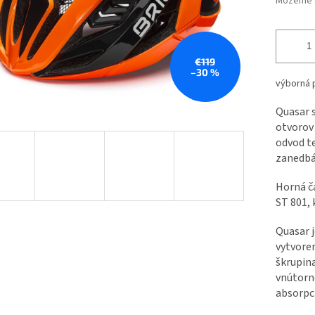
Môžeme d
€119
–30 %
výborná p
Quasar 
otvorov
odvod te
zanedbá
Horná č
ST 801, 
Quasar 
vytvore
škrupina
vnútorn
absorpci