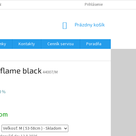
NKY
CENNÍK SERVISU
PONÚKANÉ SLUŽBY
Prihlásenie
NÁKUPNÝ
Prázdny košík
KOŠÍK
nky
Kontakty
Cenník servisu
Poradňa
/flame black
44007/M
0 %
ová
dom