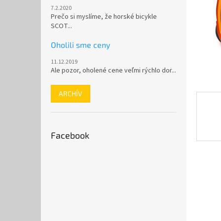
7.2.2020
Prečo si myslíme, že horské bicykle
SCOT...
Oholili sme ceny
11.12.2019
Ale pozor, oholené cene veľmi rýchlo dor...
ARCHÍV
Facebook