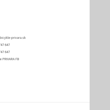
bicykle-privara.sk
747 647
747 647
le PRIVARA FB