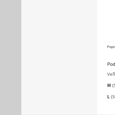
Popi
Pod
Veľ
M
(5
L
(5