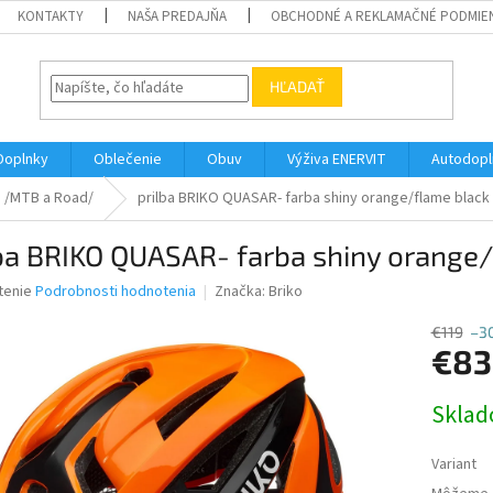
KONTAKTY
NAŠA PREDAJŇA
OBCHODNÉ A REKLAMAČNÉ PODMIE
HĽADAŤ
Doplnky
Oblečenie
Obuv
Výživa ENERVIT
Autodopl
h /MTB a Road/
prilba BRIKO QUASAR- farba shiny orange/flame black
ba BRIKO QUASAR- farba shiny orange
né
tenie
Podrobnosti hodnotenia
Značka:
Briko
nie
u
€119
–3
€83
Jednotk
Skla
cena:
iek.
Variant