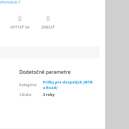
informácie
OPÝTAŤ SA
ZDIEĽAŤ
Dodatočné parametre
Prilby pre dospelých /MTB
Kategória
:
a Road/
Záruka
:
2 roky