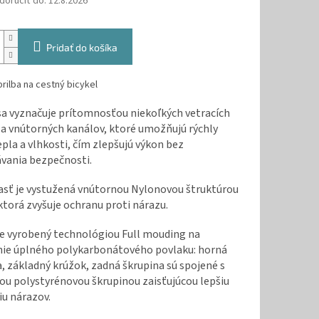
oručiť do:
12.8.2026
Pridať do košíka
rilba na cestný bicykel
sa vyznačuje prítomnosťou niekoľkých vetracích
 a vnútorných kanálov, ktoré umožňujú rýchly
pla a vlhkosti, čím zlepšujú výkon bez
vania bezpečnosti.
asť je vystužená vnútornou Nylonovou štruktúrou
ktorá zvyšuje ochranu proti nárazu.
je vyrobený technológiou Full mouding na
nie úplného polykarbonátového povlaku: horná
, základný krúžok, zadná škrupina sú spojené s
ou polystyrénovou škrupinou zaisťujúcou lepšiu
u nárazov.