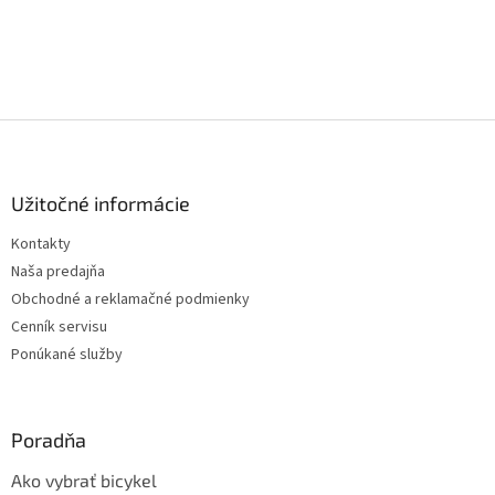
Z
á
p
ä
Užitočné informácie
t
Kontakty
i
Naša predajňa
e
Obchodné a reklamačné podmienky
Cenník servisu
Ponúkané služby
Poradňa
Ako vybrať bicykel