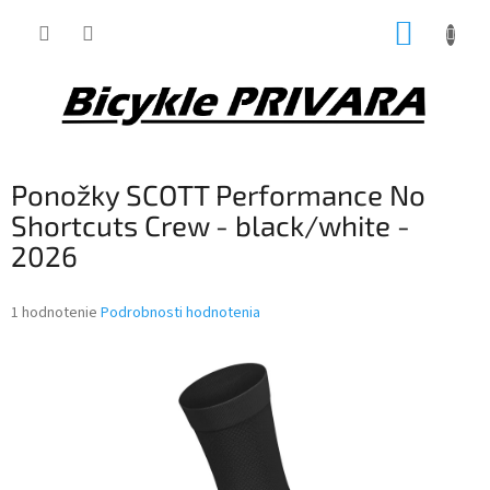
Prejsť
NÁKUP
na
obsah
KOŠÍK
Ponožky SCOTT Performance No
Shortcuts Crew - black/white -
2026
Priemerné
1 hodnotenie
Podrobnosti hodnotenia
hodnotenie
produktu
je
5,0
z
5
hviezdičiek.