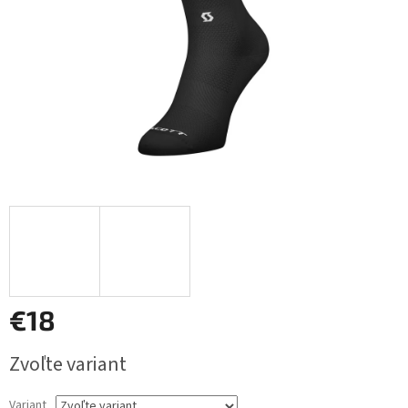
€18
Jednotková
Zvoľte variant
cena:
Variant