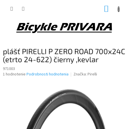
Prejsť
NÁKUP
na
obsah
KOŠÍK
plášť PIRELLI P ZERO ROAD 700x24C
(etrto 24-622) čierny ,kevlar
971003
Priemerné
1 hodnotenie
Podrobnosti hodnotenia
Značka:
Pirelli
hodnotenie
produktu
je
5,0
z
5
hviezdičiek.