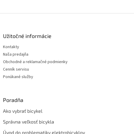
Z
á
p
ä
Užitočné informácie
t
Kontakty
i
Naša predajňa
e
Obchodné a reklamačné podmienky
Cenník servisu
Ponúkané služby
Poradňa
Ako vybrať bicykel
Správna veľkosť bicykla
Úvod do problematiky elektrobicyklov