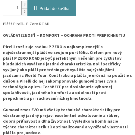
Pridať do košíka
Plášť Pirelli- P Zero ROAD
OVLÁDATEĽNOSŤ – KOMFORT – OCHRANA PROTI PREPICHNUTIU
Pirelli rozširuje rodinu P ZERO o najkomplexnejší a
najvšestrannejší plášť vo svojom portfóliu. Cieľom pre nový
plášť P ZERO ROAD je byť perfektným riešením pre cyklistov
hľadajúcich vyvážené jazdné charakteristiky. Bol špecificky
vyvíjaný ako plášť pre tréningové využitie najrýchlejšími
jazdcami z World Tour. Konštrukcia plášťa je určená na použitie s
dušou a Pirelli do nej zakomponovalo gumovú zmes Evo a
technológiu opletu TechBELT pre dosiahnutie výbornej
spoľahlivosti, jazdného komfortu a odolnosti proti
prepichnutiu pri zachovaní nízkej hmotnosti.
Gumová zmes EVO má všetky technické charakteristiky pre
všestranný jazdný prejav: excelentné odvaľovanie a záber,
dobrá priľnavosť a dlhá životnosť. Výsledkom kombinácie
týchto charakteristík sú optimalizované a vyvážené vlastnosti
plášťa pre jazdcov.