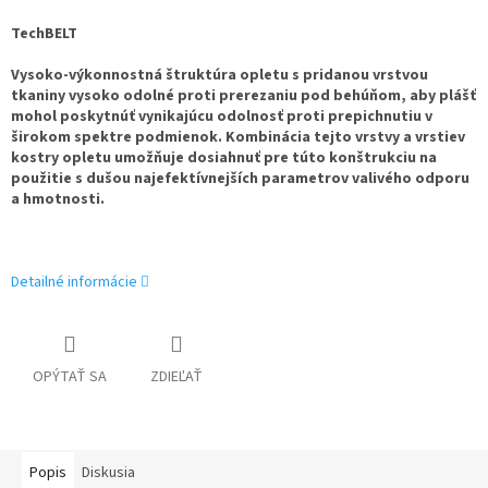
TechBELT
Vysoko-výkonnostná štruktúra opletu s pridanou vrstvou
tkaniny vysoko odolné proti prerezaniu pod behúňom, aby plášť
mohol poskytnúť vynikajúcu odolnosť proti prepichnutiu v
širokom spektre podmienok. Kombinácia tejto vrstvy a vrstiev
kostry opletu umožňuje dosiahnuť pre túto konštrukciu na
použitie s dušou najefektívnejších parametrov valivého odporu
a hmotnosti.
Detailné informácie
OPÝTAŤ SA
ZDIEĽAŤ
Popis
Diskusia