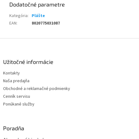
Dodatočné parametre
Kategória
:
Plášte
EAN
:
8020775031087
Z
á
p
ä
Užitočné informácie
t
Kontakty
i
Naša predajňa
e
Obchodné a reklamačné podmienky
Cenník servisu
Ponúkané služby
Poradňa