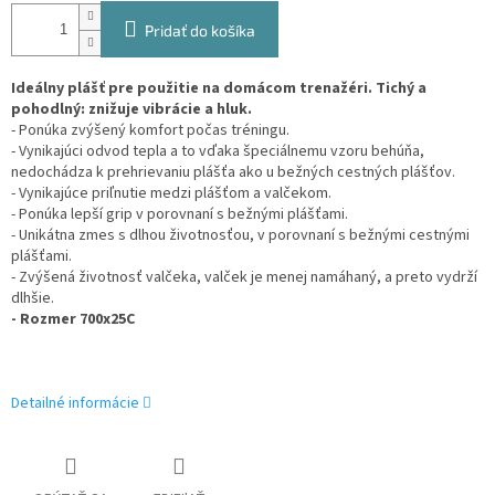
Pridať do košíka
Ideálny plášť pre použitie na domácom trenažéri. Tichý a
pohodlný: znižuje vibrácie a hluk.
- Ponúka zvýšený komfort počas tréningu.
- Vynikajúci odvod tepla a to vďaka špeciálnemu vzoru behúňa,
nedochádza k prehrievaniu plášťa ako u bežných cestných plášťov.
- Vynikajúce priľnutie medzi plášťom a valčekom.
- Ponúka lepší grip v porovnaní s bežnými plášťami.
- Unikátna zmes s dlhou životnosťou, v porovnaní s bežnými cestnými
plášťami.
- Zvýšená životnosť valčeka, valček je menej namáhaný, a preto vydrží
dlhšie.
- Rozmer 700x25C
Detailné informácie