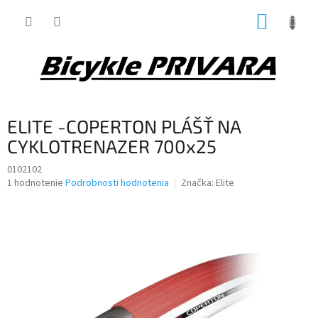
Prejsť
NÁKUP
na
obsah
KOŠÍK
ELITE -COPERTON PLÁŠŤ NA
CYKLOTRENAZER 700x25
0102102
Priemerné
1 hodnotenie
Podrobnosti hodnotenia
Značka:
Elite
hodnotenie
produktu
je
4,0
z
5
hviezdičiek.