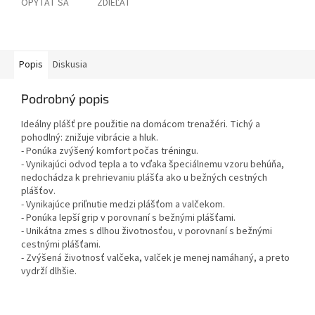
OPÝTAŤ SA
ZDIEĽAŤ
Popis
Diskusia
Podrobný popis
Ideálny plášť pre použitie na domácom trenažéri. Tichý a
pohodlný: znižuje vibrácie a hluk.
- Ponúka zvýšený komfort počas tréningu.
- Vynikajúci odvod tepla a to vďaka špeciálnemu vzoru behúňa,
nedochádza k prehrievaniu plášťa ako u bežných cestných
plášťov.
- Vynikajúce priľnutie medzi plášťom a valčekom.
- Ponúka lepší grip v porovnaní s bežnými plášťami.
- Unikátna zmes s dlhou životnosťou, v porovnaní s bežnými
cestnými plášťami.
- Zvýšená životnosť valčeka, valček je menej namáhaný, a preto
vydrží dlhšie.