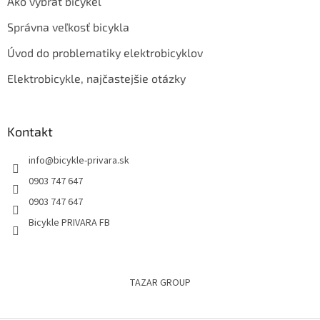
Ako vybrať bicykel
Správna veľkosť bicykla
Úvod do problematiky elektrobicyklov
Elektrobicykle, najčastejšie otázky
Kontakt
info
@
bicykle-privara.sk
0903 747 647
0903 747 647
Bicykle PRIVARA FB
TAZAR GROUP