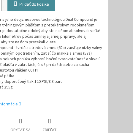
Pridať do košíka
r s jeho dvojzmesovou technológiou Dual Compound je
 tréningovým plášťom s pretekárskym rodokmeňom.
 je dostatočne odolný aby ste na ňom absolvovali veľké
kilometrov počas zimnej a jarnej prípravy, ale aj
aby ste na ňom pretekali v lete.
mpound - tvrdšia stredová zmes (62a) zaisťuje nízky valivý
pomalým opotrebením, zatiaľ čo mäkkšia zmes (57a)
na bokoch ponúka výbornú bočnú tvarovateľnosť a skvelú
ť plášťa v zákrutách, či už pri daždi alebo za sucha
hustotou vlákien 60TPI
vá pätka
ny doporučený tlak 120 PSI/8.3 baru
sť 295g
informácie
OPÝTAŤ SA
ZDIEĽAŤ