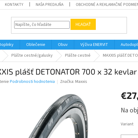
KONTAKTY
NAŠA PREDAJŇA
OBCHODNÉ A REKLAMAČNÉ PODMIE
HĽADAŤ
Doplnky
Oblečenie
Obuv
Výživa ENERVIT
Autodopl
Plášte cestné/galusky
Plášte cestné
MAXXIS plášť DETO
XIS plášť DETONATOR 700 x 32 kevlar
né
tenie
Podrobnosti hodnotenia
Značka:
Maxxis
nie
€27
u
Jednotk
Na ob
cena:
iek.
Variant