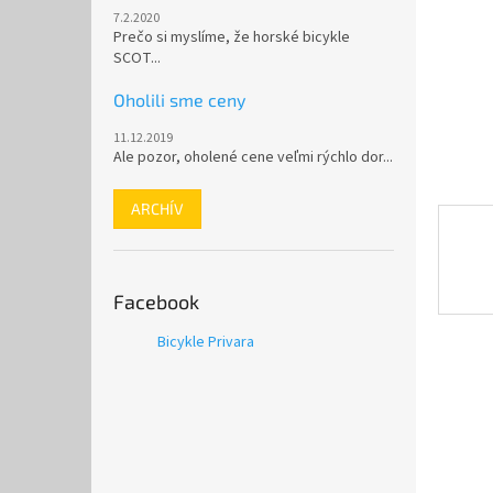
7.2.2020
Prečo si myslíme, že horské bicykle
SCOT...
Oholili sme ceny
11.12.2019
Ale pozor, oholené cene veľmi rýchlo dor...
ARCHÍV
Facebook
Bicykle Privara