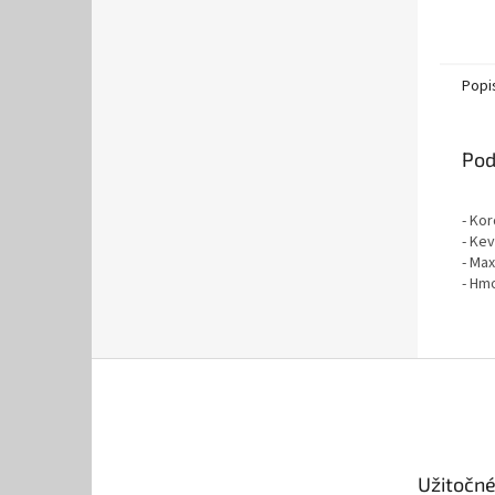
Popi
Pod
- Kor
- Ke
- Ma
- Hm
Z
á
p
ä
t
Užitočné
i