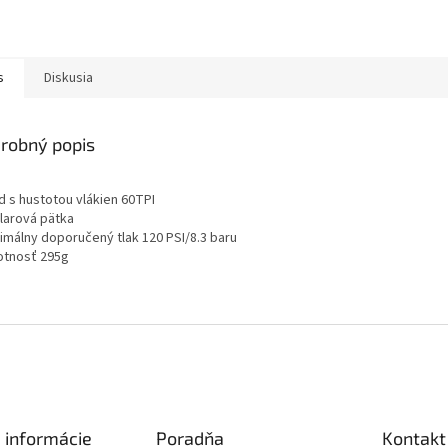
s
Diskusia
robný popis
d s hustotou vlákien 60TPI
vlarová pätka
ximálny doporučený tlak 120 PSI/8.3 baru
otnosť 295g
 informácie
Poradňa
Kontakt