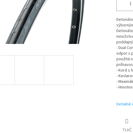
Detonáto
výborným
Detonátor
množstvo 
poddajný 
- Dual Co
odpor s 
použitá 
priľnavos
- Kord s 
- Kevlaro
- Maximál
- Hmotno
Detailné 
TLAČ