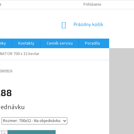
NKY
CENNÍK SERVISU
PONÚKANÉ SLUŽBY
Prihlásenie
NÁKUPNÝ
Prázdny košík
KOŠÍK
nky
Kontakty
Cenník servisu
Poradňa
NATOR 700 x 32 kevlar
380916
,88
ová
jednávku