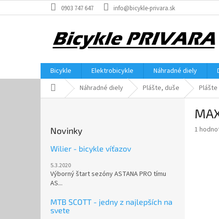
Prejsť
0903 747 647
info@bicykle-privara.sk
na
obsah
Bicykle
Elektrobicykle
Náhradné diely
Domov
Náhradné diely
Plášte, duše
Plášte
B
MAX
o
č
Priemer
1 hodno
Novinky
n
hodnote
ý
produkt
Wilier - bicykle víťazov
p
je
5.3.2020
5,0
a
Výborný štart sezóny ASTANA PRO tímu
z
n
AS...
5
e
hviezdič
l
MTB SCOTT - jedny z najlepších na
svete