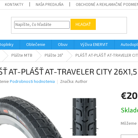
KONTAKTY
NAŠA PREDAJŇA
OBCHODNÉ A REKLAMAČNÉ PODMIE
HĽADAŤ
Doplnky
Oblečenie
Obuv
Výživa ENERVIT
Autodopl
Plášte MTB
Plášte 26"
PLÁŠŤ AT-PLÁŠŤ AT-TRAVELER CIT
ŠŤ AT-PLÁŠŤ AT-TRAVELER CITY 26X1,5
né
tenie
Podrobnosti hodnotenia
Značka:
Author
nie
€20
u
Jednotk
Skla
cena:
iek.
Môžeme d