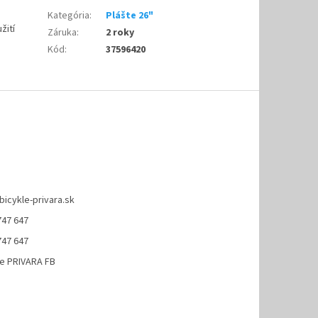
Kategória
:
Plášte 26"
žití
Záruka
:
2 roky
Kód
:
37596420
bicykle-privara.sk
747 647
747 647
le PRIVARA FB