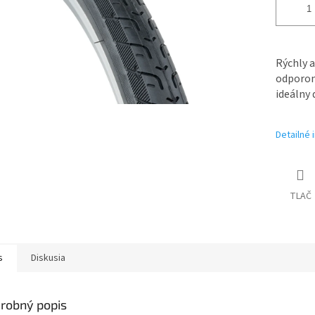
Rýchly a
odporom
ideálny
Detailné 
TLAČ
s
Diskusia
robný popis