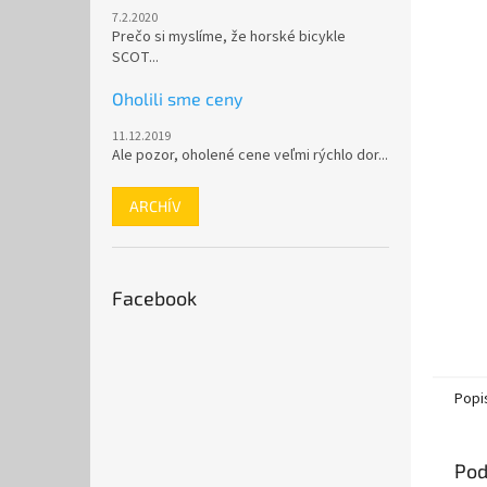
7.2.2020
Prečo si myslíme, že horské bicykle
SCOT...
Oholili sme ceny
11.12.2019
Ale pozor, oholené cene veľmi rýchlo dor...
ARCHÍV
Facebook
Popi
Pod