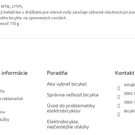
ť MTB, 27TPI,
ký behúň len s drážkami pre odvod vody zaručuje výborné vlastnosti pri pou
kého bicykla na zpevnených cestách .
nosť 770 g
 informácie
Poradňa
Kontakt
Ako vybrať bicykel
info
@
jňa
0903 
Správna veľkosť bicykla
 reklamačné
0903 
Úvod do problematiky
elektrobicyklov
Bicyk
isu
lužby
Elektrobicykle,
najčastejšie otázky