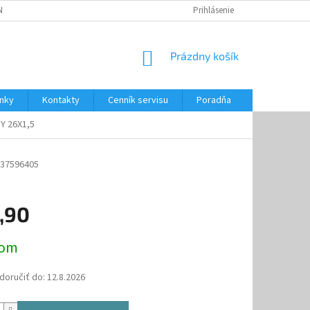
NKY
CENNÍK SERVISU
PONÚKANÉ SLUŽBY
Prihlásenie
NÁKUPNÝ
Prázdny košík
KOŠÍK
nky
Kontakty
Cenník servisu
Poradňa
Y 26X1,5
37596405
,90
ová
dom
oručiť do:
12.8.2026