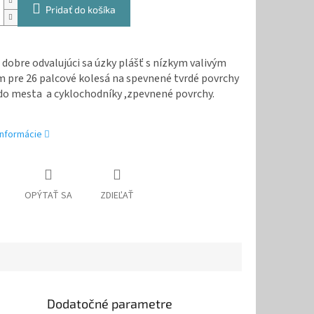
Pridať do košíka
 dobre odvalujúci sa úzky plášť s nízkym valivým
 pre 26 palcové kolesá na spevnené tvrdé povrchy
 do mesta a cyklochodníky ,zpevnené povrchy.
informácie
OPÝTAŤ SA
ZDIEĽAŤ
Dodatočné parametre