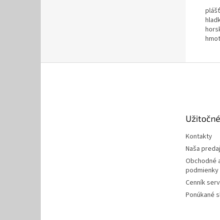
pláš
hlad
hors
hmot
Z
á
p
ä
t
Užitočné
i
e
Kontakty
Naša preda
Obchodné a
podmienky
Cenník serv
Ponúkané s