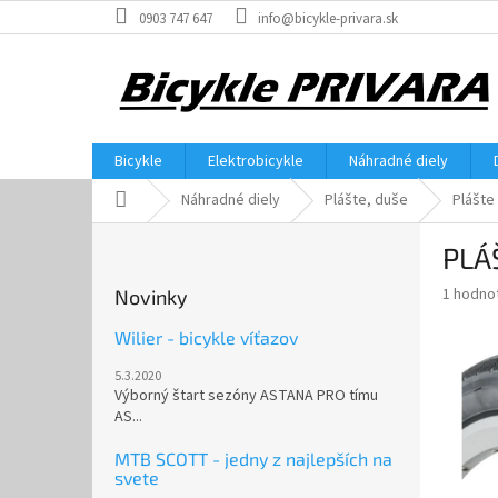
Prejsť
0903 747 647
info@bicykle-privara.sk
na
obsah
Bicykle
Elektrobicykle
Náhradné diely
Domov
Náhradné diely
Plášte, duše
Plášte
B
PLÁ
o
č
Priemer
1 hodno
Novinky
n
hodnote
ý
produkt
Wilier - bicykle víťazov
p
je
5.3.2020
5,0
a
Výborný štart sezóny ASTANA PRO tímu
z
n
AS...
5
e
hviezdič
l
MTB SCOTT - jedny z najlepších na
svete