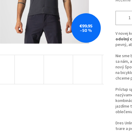
Môžeme d
€99,95
–50 %
V novej ko
odolný c
pevný, ab
Nie sme b
sa nám, a
nový špor
na bicykl
chceme po
Prístup s
nazývame
kombinác
jazdíme 
oblečenia
Dres Unli
tvare a p