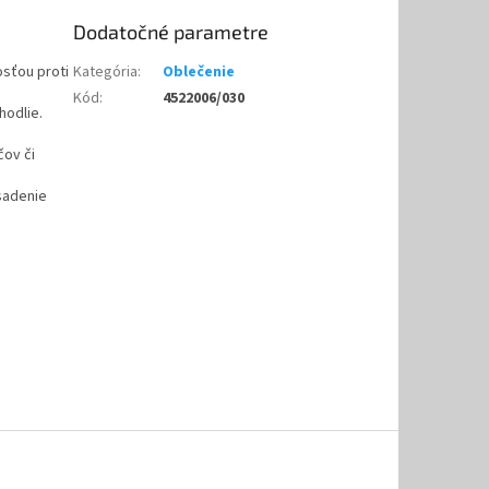
Dodatočné parametre
osťou proti
Kategória
:
Oblečenie
Kód
:
4522006/030
hodlie.
čov či
usadenie