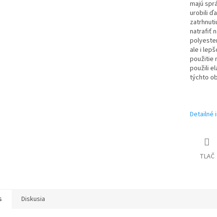
majú sprá
urobili ď
zatrhnuti
natrafiť 
polyester
ale i lep
použitie 
použili e
týchto ob
Detailné 
TLAČ
s
Diskusia