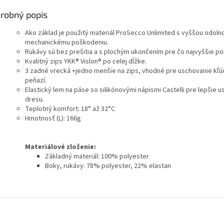
robný popis
Ako základ je použitý materiál ProSecco Unlimited s vyššou odoln
mechanickému poškodeniu.
Rukávy sú bez prešitia a s plochým ukončením pre čo najvyššie po
Kvalitný zips YKK® Vislon® po celej dĺžke.
3 zadné vrecká +jedno menšie na zips, vhodné pre uschovanie kľú
peňazí.
Elastický lem na páse so silikónovými nápismi Castelli pre lepšie 
dresu.
Teplotný komfort: 18° až 32°C
Hmotnosť (L): 166g
Materiálové zloženie:
Základný materiál: 100% polyester
Boky, rukávy: 78% polyester, 22% elastan