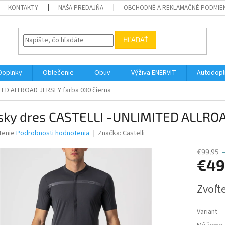
KONTAKTY
NAŠA PREDAJŇA
OBCHODNÉ A REKLAMAČNÉ PODMIE
HĽADAŤ
Doplnky
Oblečenie
Obuv
Výživa ENERVIT
Autodopl
TED ALLROAD JERSEY farba 030 čierna
sky dres CASTELLI -UNLIMITED ALLROA
né
tenie
Podrobnosti hodnotenia
Značka:
Castelli
nie
u
€99,95
€49
Jednotk
Zvoľte
cena:
iek.
Variant