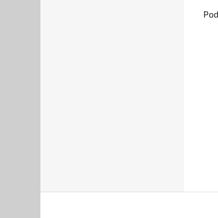
Pod
Z
á