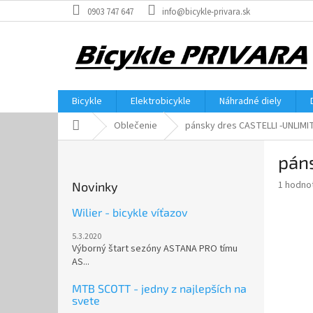
Prejsť
0903 747 647
info@bicykle-privara.sk
na
obsah
Bicykle
Elektrobicykle
Náhradné diely
Domov
Oblečenie
pánsky dres CASTELLI -UNLIMI
B
pán
o
č
Priemer
1 hodno
Novinky
n
hodnote
ý
produkt
Wilier - bicykle víťazov
p
je
5.3.2020
5,0
a
Výborný štart sezóny ASTANA PRO tímu
z
n
AS...
5
e
hviezdič
l
MTB SCOTT - jedny z najlepších na
svete