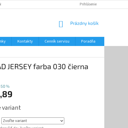
NKY
CENNÍK SERVISU
PONÚKANÉ SLUŽBY
Prihlásenie
NÁKUPNÝ
Prázdny košík
KOŠÍK
nky
Kontakty
Cenník servisu
Poradňa
D JERSEY farba 030 čierna
–50 %
,89
ová
 variant