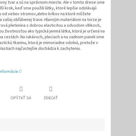
vny tvar a sú na správnom mieste. Ale v tomto drese sme
alší krok, keď sme použili látky, ktoré lepšie odolávajú
u od vetiev stromov,alebo kríkov na ktoré môžete
na vašej obľúbenej trase. Hlavným materiálom na torze je
ová pletenina s dobrou elasticitou a odvodom vlhkosti,
šou životnosťou ako typická jemná látka, ktorá je určená na
na cestách. Na rukávoch, pleciach a na zadnom paneli sme
lastickú tkaninu, ktorá je mimoriadne odolná, pretože v
lastiach najčastejšie dochádza k zachyteniu.
informácie
OPÝTAŤ SA
ZDIEĽAŤ