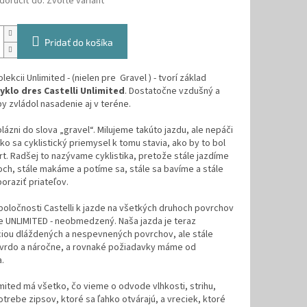
oručiť do:
Zvoľte variant
Pridať do košíka
lekcii Unlimited - (nielen pre Gravel ) - tvorí základ
yklo dres Castelli Unlimited
. Dostatočne vzdušný a
y zvládol nasadenie aj v teréne.
lázni do slova „gravel“. Milujeme takúto jazdu, ale nepáči
ko sa cyklistický priemysel k tomu stavia, ako by to bol
t. Radšej to nazývame cyklistika, pretože stále jazdíme
och, stále makáme a potíme sa, stále sa bavíme a stále
raziť priateľov.
poločnosti Castelli k jazde na všetkých druhoch povrchov
 UNLIMITED - neobmedzený. Naša jazda je teraz
iou dláždených a nespevnených povrchov, ale stále
tvrdo a náročne, a rovnaké požiadavky máme od
.
mited má všetko, čo vieme o odvode vlhkosti, strihu,
otrebe zipsov, ktoré sa ľahko otvárajú, a vreciek, ktoré