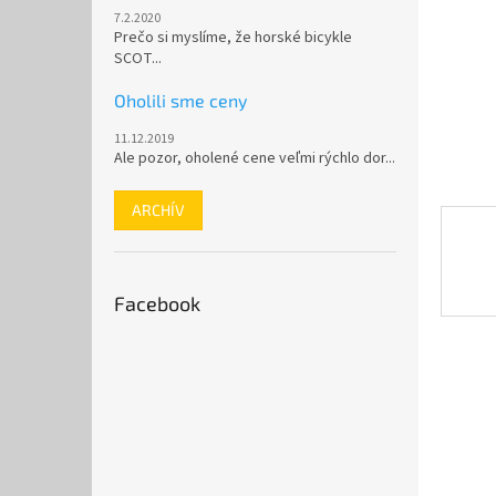
7.2.2020
Prečo si myslíme, že horské bicykle
SCOT...
Oholili sme ceny
11.12.2019
Ale pozor, oholené cene veľmi rýchlo dor...
ARCHÍV
Facebook