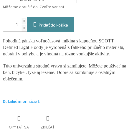
Môžeme doručiť do:
Zvoľte variant
Pridať do košíka
Pohodlná pánska voľnočasová mikina s kapucňou SCOTT
Defined Light Hoody je vyrobená z ľahkého pružného materiálu,
nebráni v pohybe a je vhodná na rôzne vonkajšie aktivity.
Túto univerzálnu strednú vrstvu si zamilujete.
Môžete používať na
beh, bicykel, lyže aj lezenie.
Dobre sa kombinuje s ostatným
oblečením.
Detailné informácie
OPÝTAŤ SA
ZDIEĽAŤ