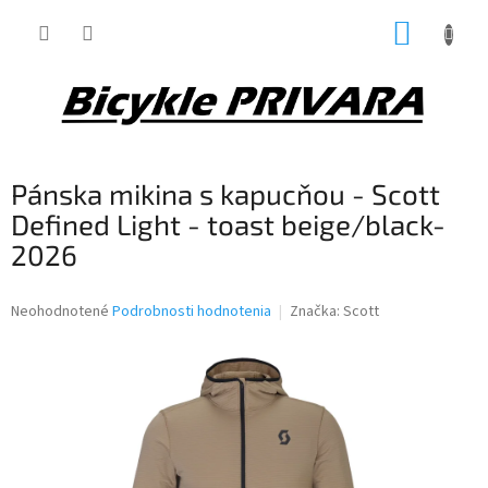
Prejsť
NÁKUP
na
obsah
KOŠÍK
Pánska mikina s kapucňou - Scott
Defined Light - toast beige/black-
2026
Priemerné
Neohodnotené
Podrobnosti hodnotenia
Značka:
Scott
hodnotenie
produktu
je
0,0
z
5
hviezdičiek.