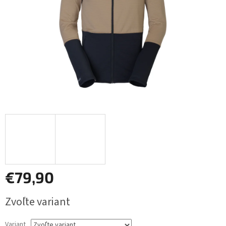
€79,90
Jednotková
Zvoľte variant
cena:
Variant