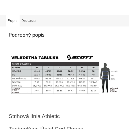
Popis
Diskusia
Podrobný popis
Strihová línia
Athletic
Technológia
Úplet Grid Fleece