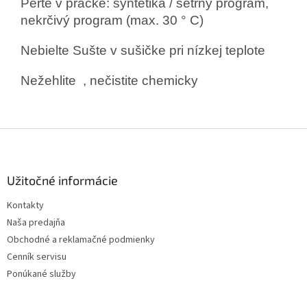
Perte v práčke: syntetika / šetrný program,
nekrčivý program (max. 30 ° C)
Nebielte
Sušte v sušičke pri nízkej teplote
Nežehlite
, n
ečistite chemicky
Z
á
p
ä
Užitočné informácie
t
Kontakty
i
Naša predajňa
e
Obchodné a reklamačné podmienky
Cenník servisu
Ponúkané služby