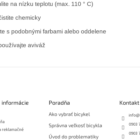
lite na nízku teplotu (max. 110 ° C)
istite chemicky
te s podobnými farbami alebo oddelene
oužívajte aviváž
 informácie
Poradňa
Kontakt
Ako vybrať bicykel
info
@
jňa
0903 
Správna veľkosť bicykla
 reklamačné
0903 
Úvod do problematiky