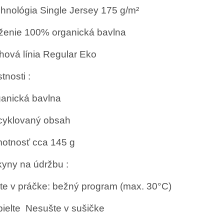
hnológia
Single Jersey 175 g/m²
ženie
100% organická bavlna
ihová línia
Regular
Eko
stnosti
:
anická bavlna
cyklovaný obsah
otnosť cca
145 g
yny na údržbu :
te v práčke: bežný program (max. 30°C)
ielte
Nesušte v sušičke