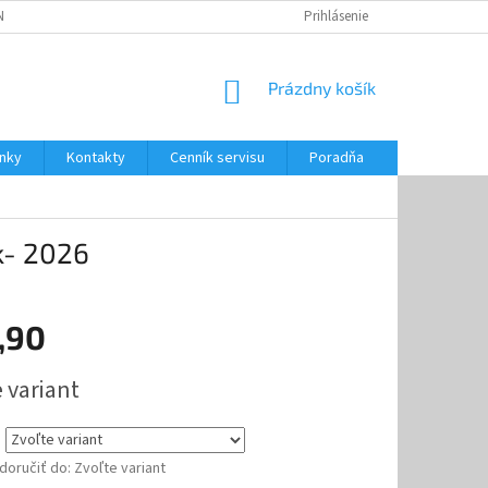
NKY
CENNÍK SERVISU
PONÚKANÉ SLUŽBY
Prihlásenie
NÁKUPNÝ
Prázdny košík
KOŠÍK
nky
Kontakty
Cenník servisu
Poradňa
k- 2026
,90
ová
 variant
oručiť do:
Zvoľte variant