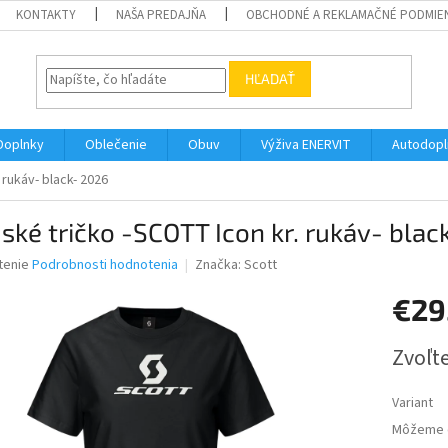
KONTAKTY
NAŠA PREDAJŇA
OBCHODNÉ A REKLAMAČNÉ PODMIE
HĽADAŤ
Doplnky
Oblečenie
Obuv
Výživa ENERVIT
Autodopl
rukáv- black- 2026
ké tričko -SCOTT Icon kr. rukáv- blac
né
tenie
Podrobnosti hodnotenia
Značka:
Scott
nie
€29
u
Jednotk
Zvoľte
cena:
iek.
Variant
Môžeme d