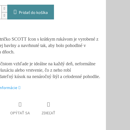
Pridať do košíka
ričko SCOTT Icon s krátkym rukávom je vyrobené z
ej bavlny a navrhnuté tak, aby bolo pohodlné v
h dňoch.
 čistom vzhľade je ideálne na každý deň, neformálne
elaxáciu alebo vrstvenie, čo z neho robí
dateľný kúsok na nenáročný štýl a celodenné pohodlie.
informácie
OPÝTAŤ SA
ZDIEĽAŤ