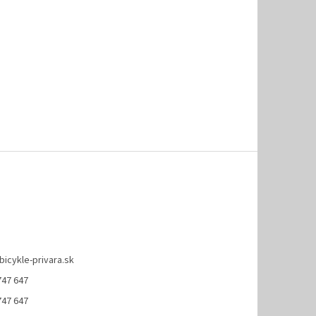
bicykle-privara.sk
747 647
747 647