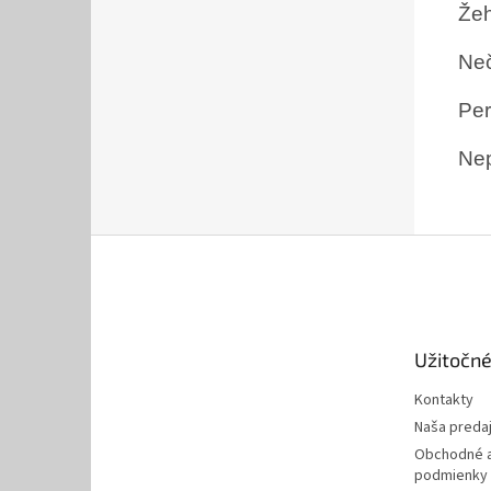
Žeh
Neč
Per
Nep
Z
á
p
ä
t
Užitočné
i
e
Kontakty
Naša preda
Obchodné a
podmienky