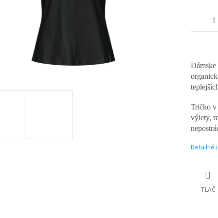
Dámske t
organick
teplejšíc
Tričko v
výlety, r
nepostrá
Detailné 
TLAČ