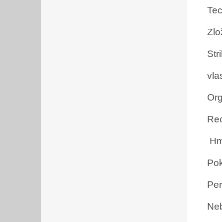
Tec
Zlo
Str
vla
Org
Re
Hm
Pok
Per
Neb