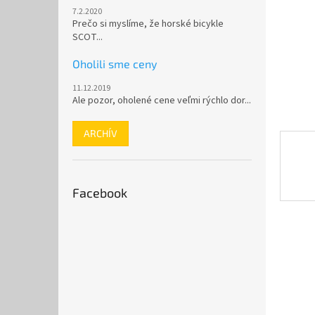
7.2.2020
Prečo si myslíme, že horské bicykle
SCOT...
Oholili sme ceny
11.12.2019
Ale pozor, oholené cene veľmi rýchlo dor...
ARCHÍV
Facebook