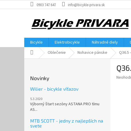
Prejsť
0903 747 647
info@bicykle-privara.sk
na
obsah
Bicykle
Elektrobicykle
Náhradné diely
Domov
Oblečenie
Nohavice pánske
Q36.5 -
B
Q36.
o
č
Priemer
Neohod
Novinky
n
hodnote
ý
produkt
Wilier - bicykle víťazov
p
je
5.3.2020
0,0
a
Výborný štart sezóny ASTANA PRO tímu
z
n
AS...
5
e
hviezdič
l
MTB SCOTT - jedny z najlepších na
svete