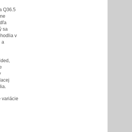
a Q36.5
žne
odľa
ý sa
hodlia v
 a
lded,
e
y
dacej
ia.
 variácie