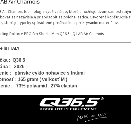
AB Air Chamois
B Air Chamois technológia využíva šitie, ktoré umožňuje dvom samostatný
bovať sa nezávisle a prispôsobiť sa polohe jazdca. Otvorená konštrukcia z
ie, ktoré je typicky spôsobené prešívaním a prekrývaním materiálov.
e in ITALY
čka : Q36,5
óna :
2026
enie : pánske cyklo nohavice s trakmi
tnosť : 165 gram ( veľkosť M )
ženie : 73% polyamid , 27% elastan