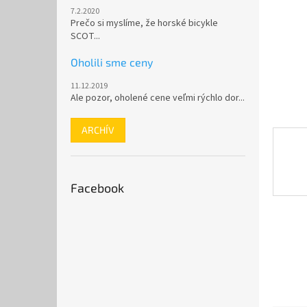
7.2.2020
Prečo si myslíme, že horské bicykle
SCOT...
Oholili sme ceny
11.12.2019
Ale pozor, oholené cene veľmi rýchlo dor...
ARCHÍV
Facebook