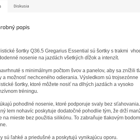
s
Diskusia
robný popis
istické šortky Q36.5 Gregarius Essential sú šortky s trakmi vh
odenné nosenie na jazdách všetkých dĺžok a intenzít.
avrhnuté s minimálnym počtom švov a panelov, aby sa znížili t
y a možnosť nechceného odierania. Výsledkom sú trojsezónne
istické šortky, ktoré môžete nosiť na dlhých jazdách a vysoko
nzívnom tréningu.
úkajú pohodlné nosenie, ktoré podporuje svaly bez sťahovania
ný lem nohavíc poskytuje dodatočné pohodlie tým, že drží man
 na mieste bez použitia silikónu. To zabraňuje tlakovým bodom
ne.
y sú ľahké a priedušné a poskytujú vynikajúcu oporu.