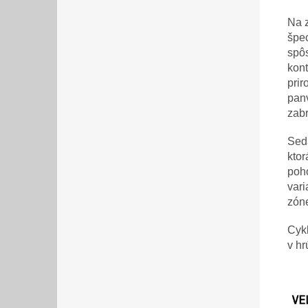
Na 
špec
spôs
kont
prir
panv
zabr
Sed
ktor
poh
vari
zóne
Cykl
v hr