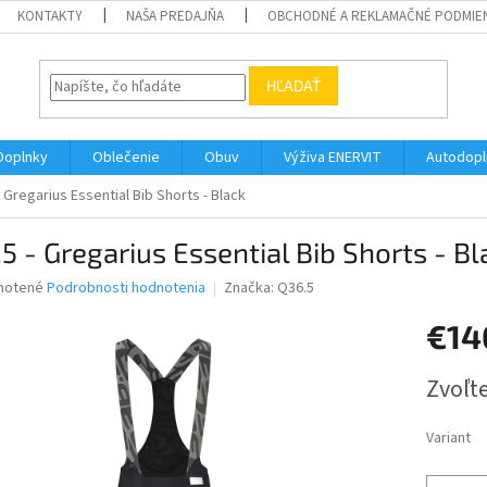
KONTAKTY
NAŠA PREDAJŇA
OBCHODNÉ A REKLAMAČNÉ PODMIE
HĽADAŤ
Doplnky
Oblečenie
Obuv
Výživa ENERVIT
Autodopl
 Gregarius Essential Bib Shorts - Black
5 - Gregarius Essential Bib Shorts - Bl
né
notené
Podrobnosti hodnotenia
Značka:
Q36.5
nie
€14
u
Jednotk
Zvoľte
cena:
iek.
Variant