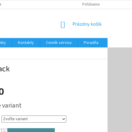
NKY
CENNÍK SERVISU
PONÚKANÉ SLUŽBY
Prihlásenie
NÁKUPNÝ
Prázdny košík
KOŠÍK
nky
Kontakty
Cenník servisu
Poradňa
ack
0
ová
 variant