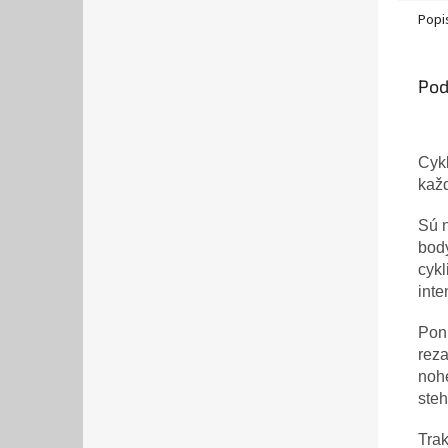
Popi
Pod
Cykl
každ
Sú n
bod
cykl
inte
Pon
reza
nohe
steh
Trak