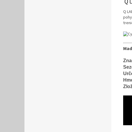
Q L
Q LA
pohy
tren
Mad
Zna
Sez
Urč
Hmo
Zlo