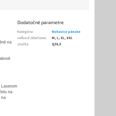
Dodatočné parametre
Kategória
:
Nohavice pánske
veľkosť oblečenie
:
M, L, XL, XXL
odné na
značka
:
Q36,5
lakové
. Laserom
žetu na
 na