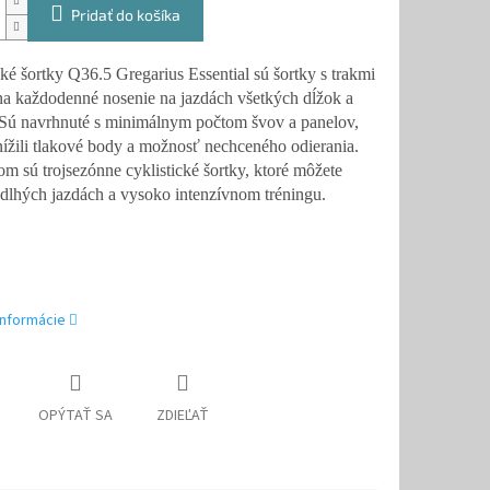
Pridať do košíka
cké šortky Q36.5 Gregarius Essential sú šortky s trakmi
a každodenné nosenie na jazdách všetkých dĺžok a
Sú navrhnuté s minimálnym počtom švov a panelov,
nížili tlakové body a možnosť nechceného odierania.
m sú trojsezónne cyklistické šortky, ktoré môžete
 dlhých jazdách a vysoko intenzívnom tréningu.
informácie
OPÝTAŤ SA
ZDIEĽAŤ