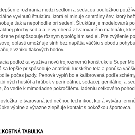
zlepšenie rozhrania medzi sedlom a sedacou podložkou použív
iálne vyvinutú štruktúru, ktorá eliminuje centrálny šev, ktorý be
obuje tlak a nepohodlie pri sedení. Štruktúra je modelovaná p
aktnej plochy sedla a je vyrobená z tvarovaného materiálu, ktor
odzene prispôsobuje rôznym typológiám sediel.
Pre zvýšenie po
ovej oblasti umožňuje strih bez napätia väčšiu slobodu pohybu
aňuje vzniku tlakových bodov.
acia podložka využíva novú trojrozmernú konštrukciu Super Mo
á sa lepšie prispôsobuje anatómii ľudského tela a ponúka väčši
odlie počas jazdy. Penová výplň bola kalibrovaná podľa schém
abilných hustôt a hrúbok v perineálnej, sedacej, genitálnej a se
, čo vedie k mimoriadne pokročilému ladeniu celkového pohodl
ovložka je tvarovaná jedinečnou technikou, ktorá vytvára jemné
úbke výplne a výrazne zlepšuje kontakt s pokožkou športovca.