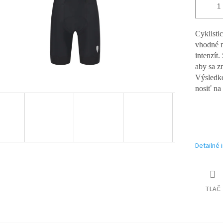
Cyklisti
vhodné n
intenzít.
aby sa z
Výsledko
nosiť na
Detailné 
TLAČ