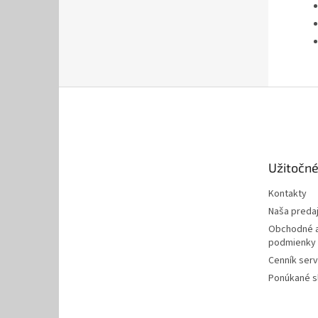
Z
á
p
ä
t
Užitočné
i
e
Kontakty
Naša preda
Obchodné a
podmienky
Cenník serv
Ponúkané s