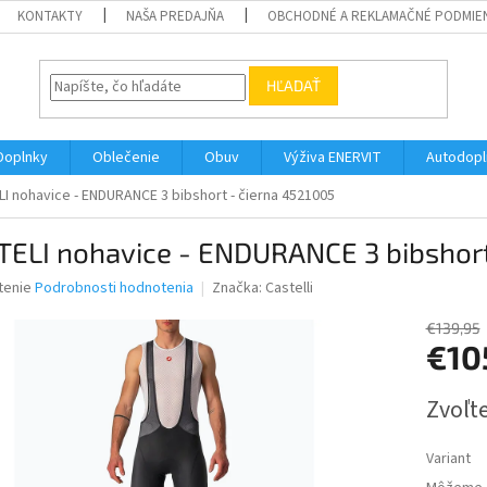
KONTAKTY
NAŠA PREDAJŇA
OBCHODNÉ A REKLAMAČNÉ PODMIE
HĽADAŤ
Doplnky
Oblečenie
Obuv
Výživa ENERVIT
Autodopl
I nohavice - ENDURANCE 3 bibshort - čierna 4521005
TELI nohavice - ENDURANCE 3 bibshort
né
tenie
Podrobnosti hodnotenia
Značka:
Castelli
nie
u
€139,95
€10
Jednotk
Zvoľte
cena:
iek.
Variant