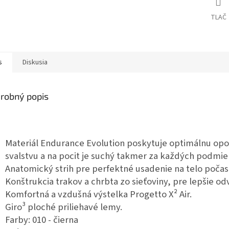
TLAČ
s
Diskusia
robný popis
Materiál Endurance Evolution poskytuje optimálnu op
svalstvu a na pocit je suchý takmer za každých podmie
Anatomický strih pre perfektné usadenie na telo počas 
Konštrukcia trakov a chrbta zo sieťoviny, pre lepšie od
Komfortná a vzdušná výstelka Progetto X² Air.
Giro³ ploché priliehavé lemy.
Farby: 010 - čierna