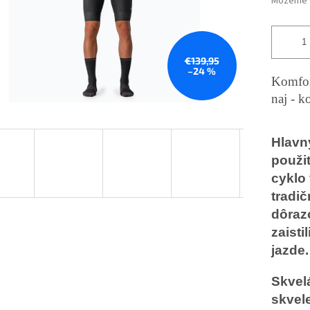
Môžeme d
€139,95
–24 %
Komfor
naj - k
Hlavn
použi
cyklo 
tradič
dôraz
zaisti
jazde.
Skvelá
skvel