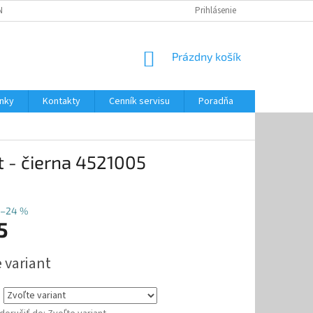
NKY
CENNÍK SERVISU
PONÚKANÉ SLUŽBY
Prihlásenie
NÁKUPNÝ
Prázdny košík
KOŠÍK
nky
Kontakty
Cenník servisu
Poradňa
 - čierna 4521005
–24 %
5
ová
 variant