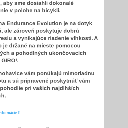
, aby sme dosiahli dokonalé
ie v polohe na bicykli.
na Endurance Evolution je na dotyk
, ale zároveň poskytuje dobrú
siu a vynikajúce riadenie vlhkosti. A
o je držané na mieste pomocou
ých a pohodlných ukončovacích
 GIRO³.
 nohavice vám ponúkajú mimoriadnu
tu a sú pripravené poskytnúť vám
 pohodlie pri vašich najdlhších
ch.
informácie