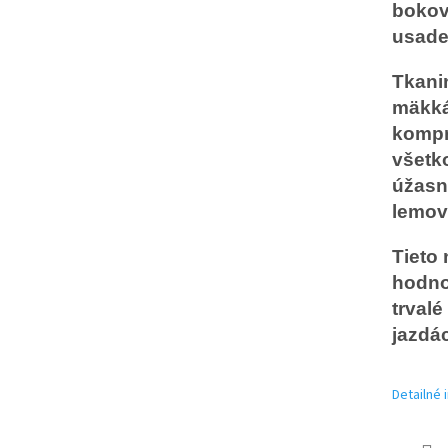
bokov
usaden
Tkani
mäkká
kompre
všetk
úžasn
lemov
Tieto
hodno
trvalé
jazdá
Detailné 