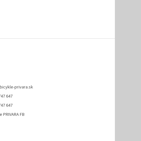
bicykle-privara.sk
747 647
747 647
le PRIVARA FB