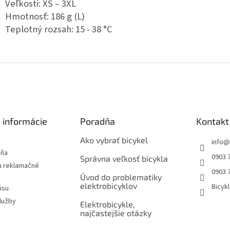
Veľkosti: XS – 3XL
Hmotnosť: 186 g (L)
Teplotný rozsah: 15 - 38 °C
 informácie
Poradňa
Kontakt
Ako vybrať bicykel
info
@
jňa
0903 
Správna veľkosť bicykla
 reklamačné
0903 
Úvod do problematiky
elektrobicyklov
Bicyk
isu
lužby
Elektrobicykle,
najčastejšie otázky