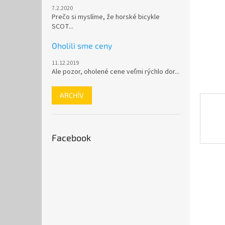
7.2.2020
Prečo si myslíme, že horské bicykle
SCOT...
Oholili sme ceny
11.12.2019
Ale pozor, oholené cene veľmi rýchlo dor...
ARCHÍV
Facebook