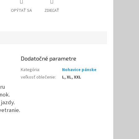
OPÝTAŤ SA
ZDIEĽAŤ
Dodatočné parametre
Kategória
:
Nohavice pánske
veľkosť oblečenie
:
L, XL, XXL
oru
nok.
jazdy.
vetranie.