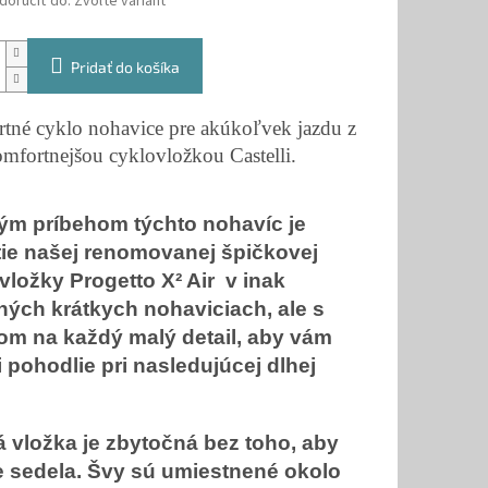
oručiť do:
Zvoľte variant
Pridať do košíka
tné cyklo nohavice pre akúkoľvek jazdu z
omfortnejšou cyklovložkou Castelli.
ým príbehom týchto nohavíc je
tie našej renomovanej špičkovej
vložky Progetto X² Air v inak
ných krátkych nohaviciach, ale s
om na každý malý detail, aby vám
li pohodlie pri nasledujúcej dlhej
 vložka je zbytočná bez toho, aby
e sedela. Švy sú umiestnené okolo