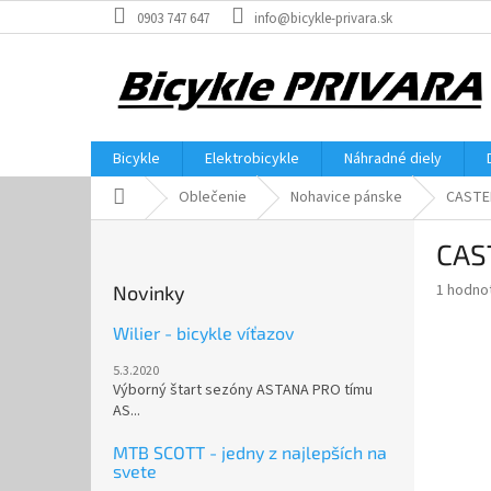
Prejsť
0903 747 647
info@bicykle-privara.sk
na
obsah
Bicykle
Elektrobicykle
Náhradné diely
Domov
Oblečenie
Nohavice pánske
CASTEL
B
CAS
o
č
Priemer
1 hodno
Novinky
n
hodnote
ý
produkt
Wilier - bicykle víťazov
p
je
5.3.2020
5,0
a
Výborný štart sezóny ASTANA PRO tímu
z
n
AS...
5
e
hviezdič
l
MTB SCOTT - jedny z najlepších na
svete