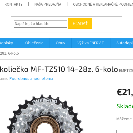
KONTAKTY
NAŠA PREDAJŇA
OBCHODNÉ A REKLAMAČNÉ PODMIE
HĽADAŤ
Doplnky
Oblečenie
Obuv
Výživa ENERVIT
Autodopl
28z. 6-kolo
koliečko MF-TZ510 14-28z. 6-kolo
EMFTZ5
né
tenie
Podrobnosti hodnotenia
nie
€21
u
Jednotk
Skla
cena:
iek.
Môžeme d