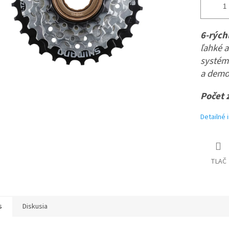
6-rých
ľahké a
systém
a demo
Počet 
Detailné 
TLAČ
s
Diskusia