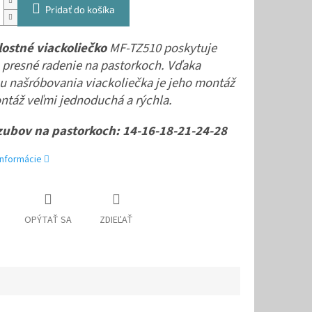
Pridať do košíka
lostné viackoliečko
MF-TZ510 poskytuje
 presné radenie na pastorkoch. Vďaka
u našróbovania viackoliečka je jeho montáž
ntáž veľmi jednoduchá a rýchla.
zubov na pastorkoch: 14-16-18-21-24-28
informácie
OPÝTAŤ SA
ZDIEĽAŤ