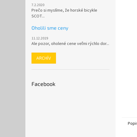
7.2.2020
Prečo si myslíme, že horské bicykle
SCOT...
Oholili sme ceny
11.12.2019
Ale pozor, oholené cene veľmi rýchlo dor...
ARCHÍV
Facebook
Popi