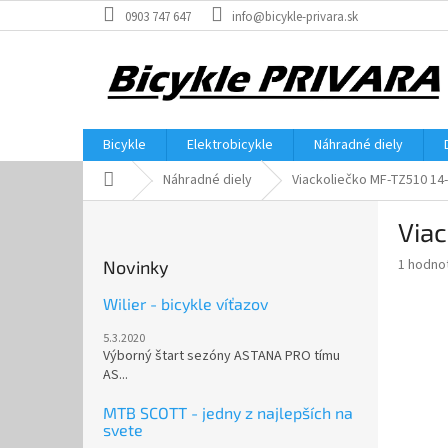
Prejsť
0903 747 647
info@bicykle-privara.sk
na
obsah
Bicykle
Elektrobicykle
Náhradné diely
Domov
Náhradné diely
Viackoliečko MF-TZ510 14-
B
Viac
o
č
Priemer
1 hodno
Novinky
n
hodnote
ý
produkt
Wilier - bicykle víťazov
p
je
5.3.2020
5,0
a
Výborný štart sezóny ASTANA PRO tímu
z
n
AS...
5
e
hviezdič
l
MTB SCOTT - jedny z najlepších na
svete