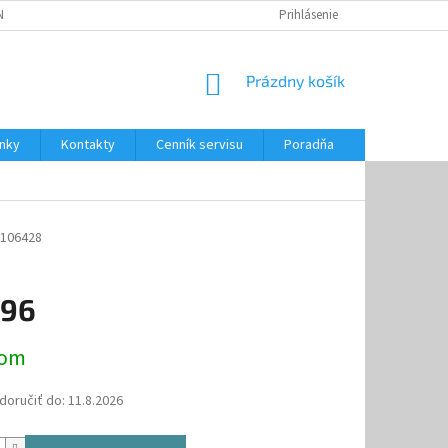
NKY
CENNÍK SERVISU
PONÚKANÉ SLUŽBY
Prihlásenie
NÁKUPNÝ
Prázdny košík
KOŠÍK
nky
Kontakty
Cenník servisu
Poradňa
106428
,96
ová
dom
oručiť do:
11.8.2026