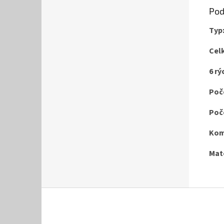
Pod
Typ
Celk
6 rý
Poč
Poč
Kom
Mate
Z
á
p