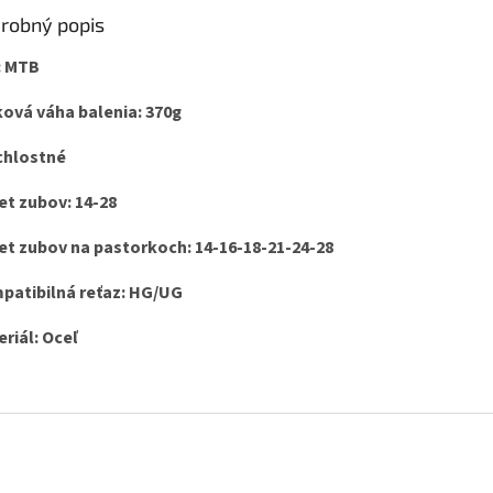
robný popis
: MTB
ová váha balenia: 370g
chlostné
et zubov: 14-28
et zubov na pastorkoch: 14-16-18-21-24-28
patibilná reťaz: HG/UG
riál: Oceľ