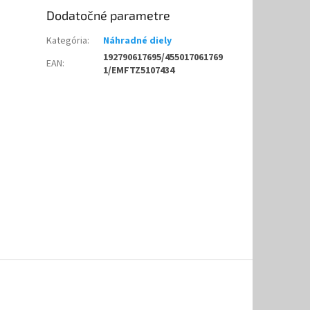
Dodatočné parametre
Kategória
:
Náhradné diely
192790617695/455017061769
EAN
:
1/EMFTZ5107434