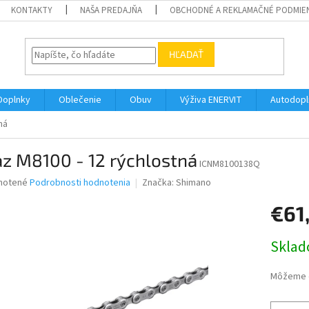
KONTAKTY
NAŠA PREDAJŇA
OBCHODNÉ A REKLAMAČNÉ PODMIE
HĽADAŤ
Doplnky
Oblečenie
Obuv
Výživa ENERVIT
Autodopl
ná
z M8100 - 12 rýchlostná
ICNM8100138Q
né
notené
Podrobnosti hodnotenia
Značka:
Shimano
nie
€61
u
Jednotk
Skla
cena:
iek.
Môžeme d