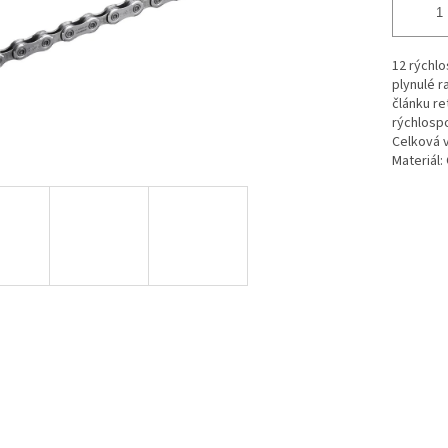
12 rýchlo
plynulé r
článku re
rýchlospo
Celková v
Materiál: