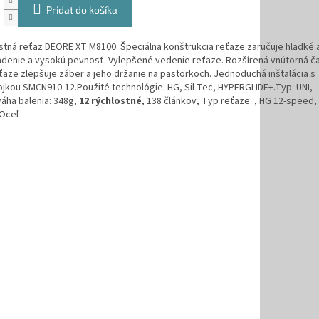
Pridať do košíka
stná reťaz DEORE XT M8100. Špeciálna konštrukcia reťaze zaručuje hladké 
adenie a vysokú pevnosť. Vylepšené vedenie reťaze. Rozšírená vnútorná č
ťaze zlepšuje záber a jeho držanie na pastorkoch. Jednoduchá inštalácia s
jkou SMCN910-12.Použité technológie: HG, Sil-Tec, HYPERGLIDE+.Typ: UNI,
áha balenia: 348g,
12 rýchlostné
, 138 článkov, Typ reťaze: , HG 12-speed,
 Oceľ