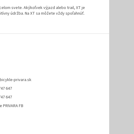
elom svete. Akýkoľvek výjazd alebo trail, XT je
tuitívny údržba. Na XT sa môžete vždy spoľahnúť.
bicykle-privara.sk
747 647
747 647
le PRIVARA FB