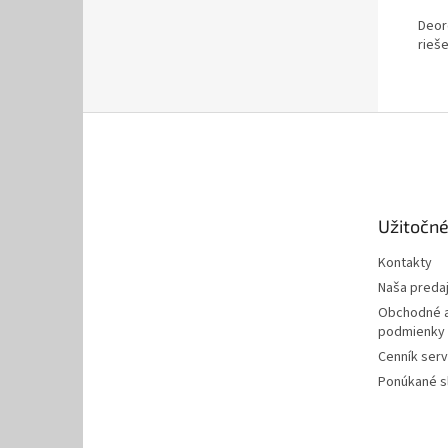
Deor
rieše
Z
á
p
ä
t
Užitočné
i
e
Kontakty
Naša preda
Obchodné a
podmienky
Cenník serv
Ponúkané s