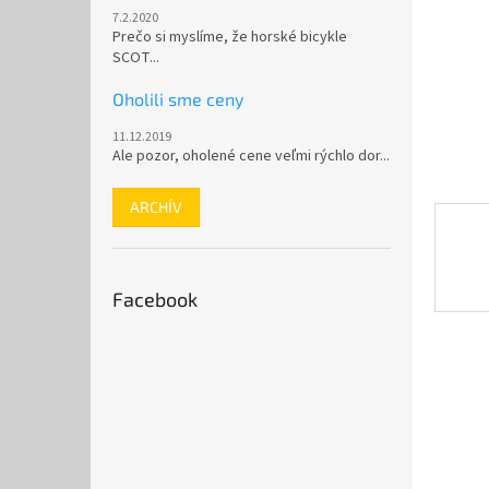
7.2.2020
Prečo si myslíme, že horské bicykle
SCOT...
Oholili sme ceny
11.12.2019
Ale pozor, oholené cene veľmi rýchlo dor...
ARCHÍV
Facebook