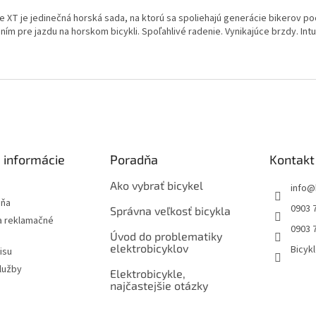
e XT je jedinečná horská sada, na ktorú sa spoliehajú generácie bikerov poc
ním pre jazdu na horskom bicykli. Spoľahlivé radenie. Vynikajúce brzdy. In
 informácie
Poradňa
Kontakt
Ako vybrať bicykel
info
@
jňa
0903 
Správna veľkosť bicykla
 reklamačné
0903 
Úvod do problematiky
elektrobicyklov
Bicyk
isu
lužby
Elektrobicykle,
najčastejšie otázky