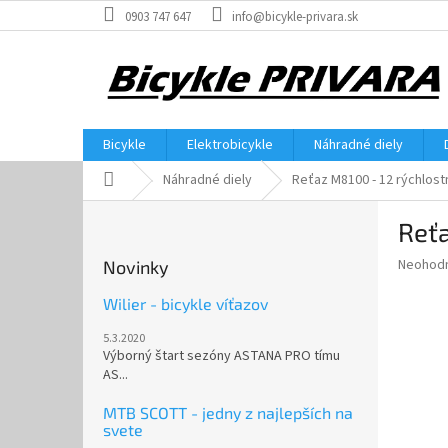
Prejsť
0903 747 647
info@bicykle-privara.sk
na
obsah
Bicykle
Elektrobicykle
Náhradné diely
Domov
Náhradné diely
Reťaz M8100 - 12 rýchlost
B
Reťa
o
č
Priemer
Neohod
Novinky
n
hodnote
ý
produkt
Wilier - bicykle víťazov
p
je
5.3.2020
0,0
a
Výborný štart sezóny ASTANA PRO tímu
z
n
AS...
5
e
hviezdič
l
MTB SCOTT - jedny z najlepších na
svete