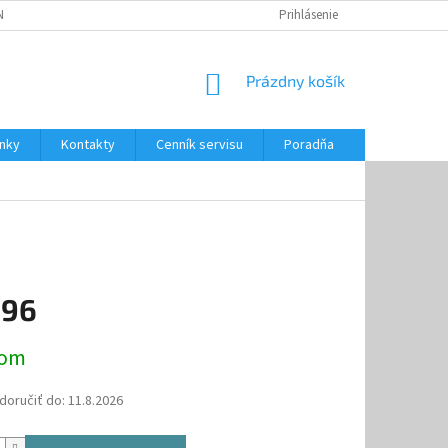
NKY
CENNÍK SERVISU
PONÚKANÉ SLUŽBY
Prihlásenie
NÁKUPNÝ
Prázdny košík
KOŠÍK
nky
Kontakty
Cenník servisu
Poradňa
,96
ová
dom
oručiť do:
11.8.2026