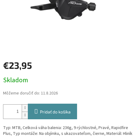
€23,95
Jednotková
Skladom
cena:
Môžeme doručiť do:
11.8.2026
Pridať do košíka
Typ: MTB, Celková váha balenia: 236g, 9 rýchlostné, Pravé, Rapidfire
Plus, Typ montáže: Na objímku, s ukazovateľom, čierne, Materiál: Hliník