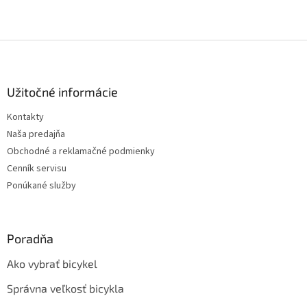
Z
á
p
ä
Užitočné informácie
t
Kontakty
i
Naša predajňa
e
Obchodné a reklamačné podmienky
Cenník servisu
Ponúkané služby
Poradňa
Ako vybrať bicykel
Správna veľkosť bicykla