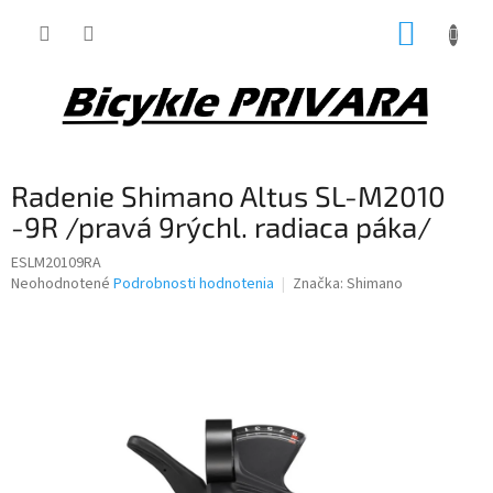
Prejsť
NÁKUP
na
obsah
KOŠÍK
Radenie Shimano Altus SL-M2010
-9R /pravá 9rýchl. radiaca páka/
ESLM20109RA
Priemerné
Neohodnotené
Podrobnosti hodnotenia
Značka:
Shimano
hodnotenie
produktu
je
0,0
z
5
hviezdičiek.