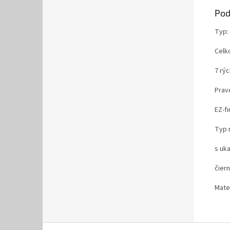
Pod
Typ:
Celk
7 rý
Prav
EZ-fi
Typ 
s uk
čier
Mater
Z