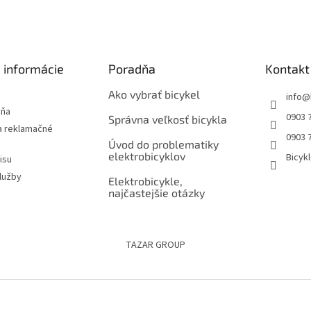
 informácie
Poradňa
Kontakt
Ako vybrať bicykel
info
@
jňa
0903 
Správna veľkosť bicykla
 reklamačné
0903 
Úvod do problematiky
elektrobicyklov
Bicyk
isu
lužby
Elektrobicykle,
najčastejšie otázky
TAZAR GROUP