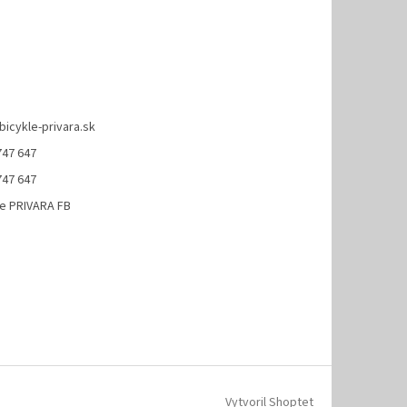
bicykle-privara.sk
747 647
747 647
le PRIVARA FB
Vytvoril Shoptet