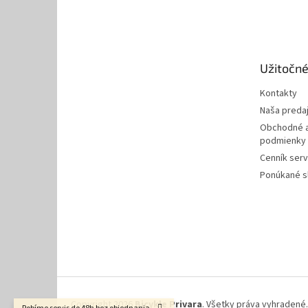
á
p
ä
t
Užitočné
i
e
Kontakty
Naša preda
Obchodné a
podmienky
Cenník serv
Ponúkané s
Copyright 2026
Bicykle Privara
. Všetky práva vyhradené.