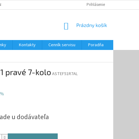
NKY
CENNÍK SERVISU
PONÚKANÉ SLUŽBY
Prihlásenie
NÁKUPNÝ
Prázdny košík
KOŠÍK
nky
Kontakty
Cenník servisu
Poradňa
 pravé 7-kolo
ASTEF51R7AL
 %
ová
lade u dodávateľa