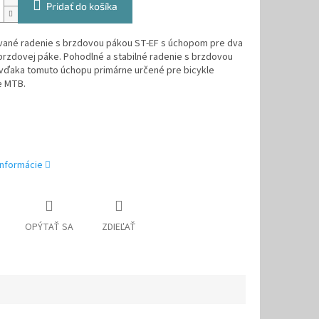
Pridať do košíka
ané radenie s brzdovou pákou ST-EF s úchopom pre dva
brzdovej páke. Pohodlné a stabilné radenie s brzdovou
 vďaka tomuto úchopu primárne určené pre bicykle
e MTB.
informácie
OPÝTAŤ SA
ZDIEĽAŤ