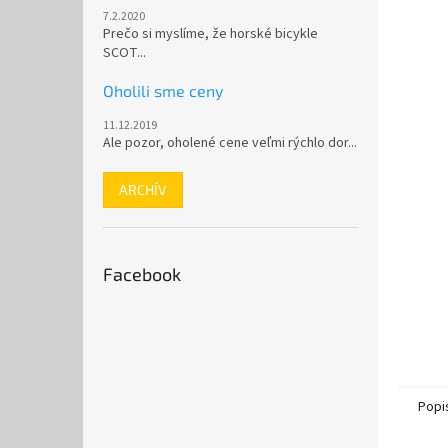
7.2.2020
Prečo si myslíme, že horské bicykle
SCOT...
Oholili sme ceny
11.12.2019
Ale pozor, oholené cene veľmi rýchlo dor...
ARCHÍV
Facebook
Popi