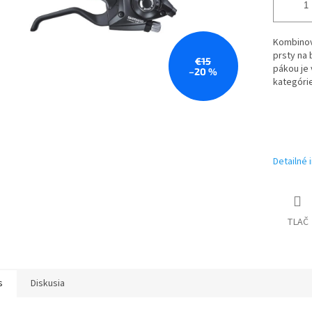
Kombinov
prsty na 
€15
pákou je
–20 %
kategóri
Detailné 
TLAČ
s
Diskusia