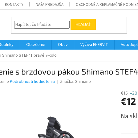
KONTAKTY
NAŠA PREDAJŇA
OBCHODNÉ A REKLAMAČNÉ PODMIE
HĽADAŤ
Doplnky
Oblečenie
Obuv
Výživa ENERVIT
Autodopl
u Shimano STEF41 pravé 7-kolo
enie s brzdovou pákou Shimano STEF41
né
tenie
Podrobnosti hodnotenia
Značka:
Shimano
nie
u
€15
–20
€12
Jednotk
Na sk
cena:
iek.