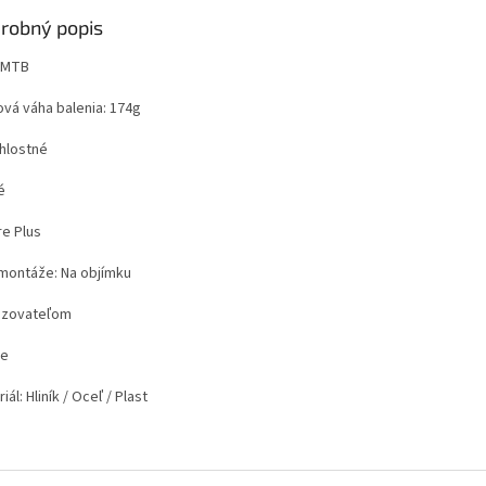
robný popis
 MTB
ová váha balenia: 174g
chlostné
é
re Plus
montáže: Na objímku
azovateľom
ne
iál: Hliník / Oceľ / Plast