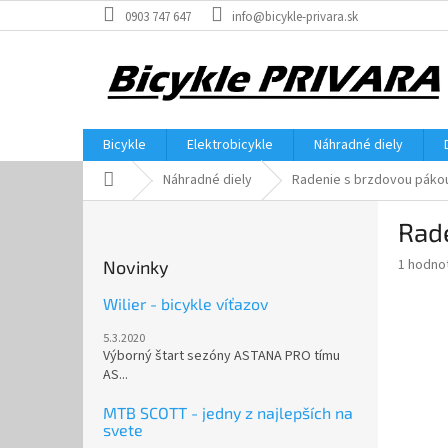
Prejsť
0903 747 647
info@bicykle-privara.sk
na
obsah
Bicykle
Elektrobicykle
Náhradné diely
Domov
Náhradné diely
Radenie s brzdovou páko
B
Rad
o
č
Priemer
1 hodno
Novinky
n
hodnote
ý
produkt
Wilier - bicykle víťazov
p
je
5.3.2020
5,0
a
Výborný štart sezóny ASTANA PRO tímu
z
n
AS...
5
e
hviezdič
l
MTB SCOTT - jedny z najlepších na
svete