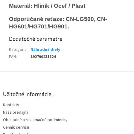
Materiál: Hliník / Oceľ / Plast
Odporúčané reťaze: CN-LG500, CN-
HG601/HG701/HG901.
Dodatočné parametre
Kategória
:
Náhradné diely
EAN
:
192790231624
Z
á
p
ä
Užitočné informácie
t
Kontakty
i
Naša predajňa
e
Obchodné a reklamačné podmienky
Cenník servisu