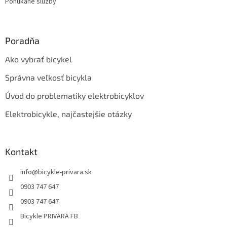
Ponúkané služby
Poradňa
Ako vybrať bicykel
Správna veľkosť bicykla
Úvod do problematiky elektrobicyklov
Elektrobicykle, najčastejšie otázky
Kontakt
info
@
bicykle-privara.sk
0903 747 647
0903 747 647
Bicykle PRIVARA FB