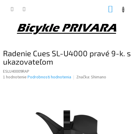
Prejsť
NÁKUP
na
obsah
KOŠÍK
Radenie Cues SL-U4000 pravé 9-k. s
ukazovateľom
ESLU40009RAP
Priemerné
1 hodnotenie
Podrobnosti hodnotenia
Značka:
Shimano
hodnotenie
produktu
je
5,0
z
5
hviezdičiek.