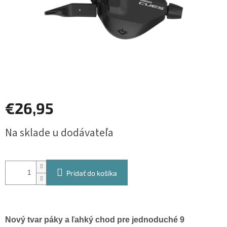
€26,95
Jednotková
Na sklade u dodávateľa
cena:
Pridať do košíka
Nový tvar páky a ľahký chod pre jednoduché 9