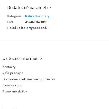
Dodatočné parametre
Kategória
:
Náhradné diely
EAN
:
4524667623090
Položka bola vypredaná…
Z
á
p
ä
Užitočné informácie
t
Kontakty
i
Naša predajňa
e
Obchodné a reklamačné podmienky
Cenník servisu
Ponúkané služby