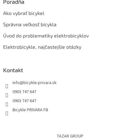
Poradňa
Ako vybrať bicykel
Správna veľkosť bicykla
Úvod do problematiky elektrobicyklov
Elektrobicykle, najčastejšie otázky
Kontakt
info
@
bicykle-privara.sk
0903 747 647
0903 747 647
Bicykle PRIVARA FB
TAZAR GROUP