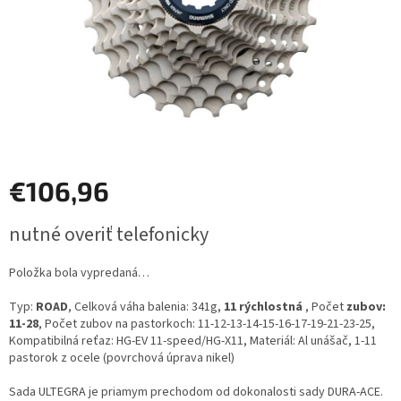
€106,96
Jednotková
nutné overiť telefonicky
cena:
Položka bola vypredaná…
Typ:
ROAD
, Celková váha balenia: 341g,
11 rýchlostná
, Počet
zubov:
11-28
, Počet zubov na pastorkoch: 11-12-13-14-15-16-17-19-21-23-25,
Kompatibilná reťaz: HG-EV 11-speed/HG-X11, Materiál: Al unášač, 1-11
pastorok z ocele (povrchová úprava nikel)
Sada ULTEGRA je priamym prechodom od dokonalosti sady DURA-ACE.