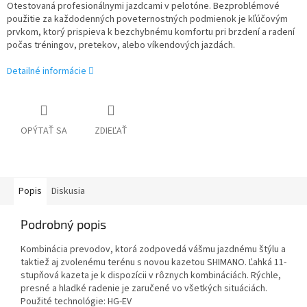
Otestovaná profesionálnymi jazdcami v pelotóne. Bezproblémové
použitie za každodenných poveternostných podmienok je kľúčovým
prvkom, ktorý prispieva k bezchybnému komfortu pri brzdení a radení
počas tréningov, pretekov, alebo víkendových jazdách.
Detailné informácie
OPÝTAŤ SA
ZDIEĽAŤ
Popis
Diskusia
Podrobný popis
Kombinácia prevodov, ktorá zodpovedá vášmu jazdnému štýlu a
taktiež aj zvolenému terénu s novou kazetou SHIMANO. Ľahká 11-
stupňová kazeta je k dispozícii v rôznych kombináciách. Rýchle,
presné a hladké radenie je zaručené vo všetkých situáciách.
Použité technológie: HG-EV