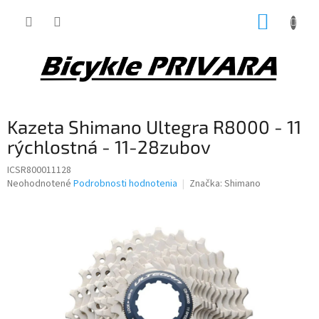
Prejsť
NÁKUP
na
obsah
KOŠÍK
Kazeta Shimano Ultegra R8000 - 11
rýchlostná - 11-28zubov
ICSR800011128
Priemerné
Neohodnotené
Podrobnosti hodnotenia
Značka:
Shimano
hodnotenie
produktu
je
0,0
z
5
hviezdičiek.