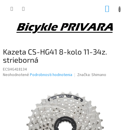
Prejsť
NÁKUP
na
obsah
KOŠÍK
Kazeta CS-HG41 8-kolo 11-34z.
strieborná
ECSHG418134
Priemerné
Neohodnotené
Podrobnosti hodnotenia
Značka:
Shimano
hodnotenie
produktu
je
0,0
z
5
hviezdičiek.