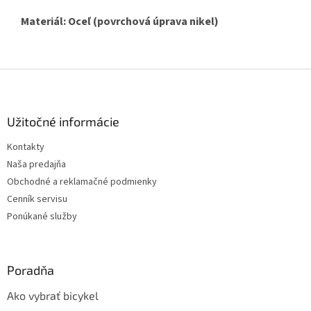
Materiál: Oceľ (povrchová úprava nikel)
Z
á
p
ä
Užitočné informácie
t
Kontakty
i
Naša predajňa
e
Obchodné a reklamačné podmienky
Cenník servisu
Ponúkané služby
Poradňa
Ako vybrať bicykel