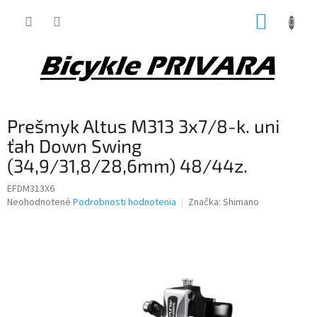
Prejsť
NÁKUP
na
obsah
KOŠÍK
Prešmyk Altus M313 3x7/8-k. uni
ťah Down Swing
(34,9/31,8/28,6mm) 48/44z.
EFDM313X6
Priemerné
Neohodnotené
Podrobnosti hodnotenia
Značka:
Shimano
hodnotenie
produktu
je
0,0
z
5
hviezdičiek.