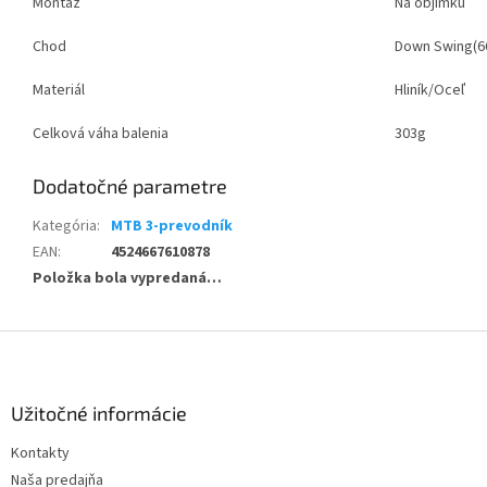
Montáž
Na objímku
Chod
Down Swing(6
Materiál
Hliník/Oceľ
Celková váha balenia
303g
Dodatočné parametre
Kategória
:
MTB 3-prevodník
EAN
:
4524667610878
Položka bola vypredaná…
Z
á
p
ä
Užitočné informácie
t
Kontakty
i
Naša predajňa
e