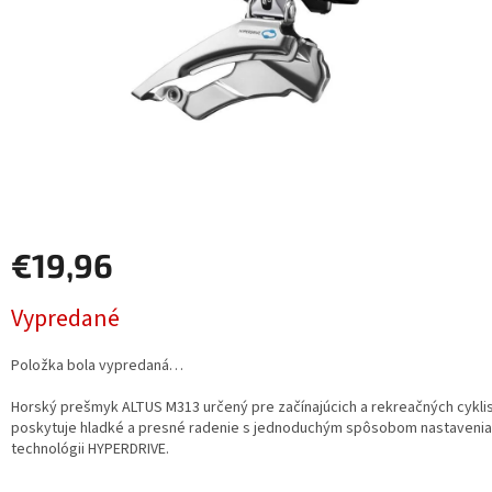
€19,96
Jednotková
Vypredané
cena:
Položka bola vypredaná…
Horský prešmyk ALTUS M313 určený pre začínajúcich a rekreačných cykli
poskytuje hladké a presné radenie s jednoduchým spôsobom nastaveni
technológii HYPERDRIVE.