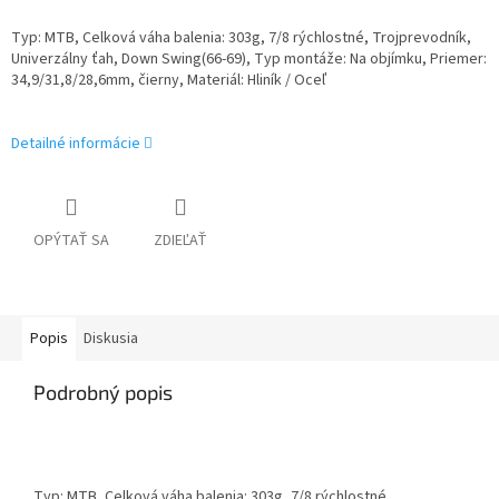
Typ: MTB, Celková váha balenia: 303g, 7/8 rýchlostné, Trojprevodník,
Univerzálny ťah, Down Swing(66-69), Typ montáže: Na objímku, Priemer:
34,9/31,8/28,6mm, čierny, Materiál: Hliník / Oceľ
Detailné informácie
OPÝTAŤ SA
ZDIEĽAŤ
Popis
Diskusia
Podrobný popis
Typ: MTB, Celková váha balenia: 303g, 7/8 rýchlostné,