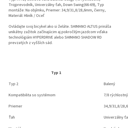
Trojprevodník, Univerzálny ťah, Down Swing(66-69), Typ
montáže: Na objímku, Priemer: 34,9/31,8/28,6mm, čierny,
Materiál: Hliník / Oceľ
Ovládajte svoj bicykel ako si želáte. SHIMANO ALTUS prináša
unikátny zažitok začínajúcim aj pokročilým jazdcom vďaka
technológiám HYPERDRIVE alebo SHIMANO SHADOW RD
prevzatých z vyšších sád.
Typ 1
Typ 2
Balený
Kompatibilita so systémom
7/8 rýchlostný
Priemer
34,9/31,8/28
Ťah
Univerzálny ť