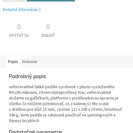
Detailné informácie
OPÝTAŤ SA
ZDIEĽAŤ
Popis
Diskusia
Podrobný popis
veľmi kvalitné ľahké pedále vyrobené z plastu vystuženého
NYLON vláknami, 19 mm nízkoprofilový tvar, veľmi kvalitné
uloženie na guľôčkach, platforma s protišmykovou úpravou je
všetko čo môžete potrebovať, os z kalenej Cr-Mo ocele
s drážkou pre kľúč 15 mm, rozmer 111 x 105 x 19 mm, hmotnosť
346 g, tieto pedále je zakázané používať na spinningových a
fitness bicykloch
Dodatočné parametre