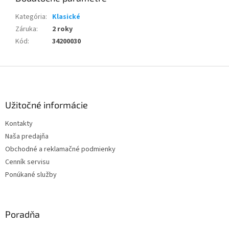
Kategória
:
Klasické
Záruka
:
2 roky
Kód
:
34200030
Z
á
p
ä
Užitočné informácie
t
Kontakty
i
Naša predajňa
e
Obchodné a reklamačné podmienky
Cenník servisu
Ponúkané služby
Poradňa