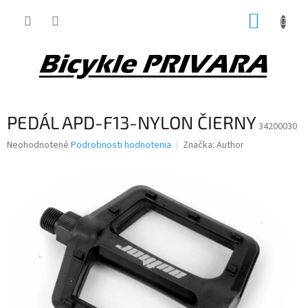
Prejsť
NÁKUP
na
obsah
KOŠÍK
PEDÁL APD-F13-NYLON ČIERNY
34200030
Priemerné
Neohodnotené
Podrobnosti hodnotenia
Značka:
Author
hodnotenie
produktu
je
0,0
z
5
hviezdičiek.