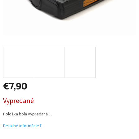
€7,90
Jednotková
Vypredané
cena:
Položka bola vypredaná…
Detailné informácie