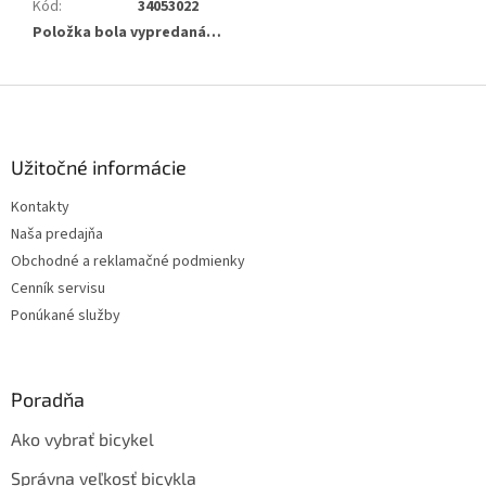
Kód
:
34053022
Položka bola vypredaná…
Z
á
p
ä
Užitočné informácie
t
Kontakty
i
Naša predajňa
e
Obchodné a reklamačné podmienky
Cenník servisu
Ponúkané služby
Poradňa
Ako vybrať bicykel
Správna veľkosť bicykla