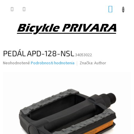
Prejsť
NÁKUP
na
obsah
KOŠÍK
PEDÁL APD-128-NSL
34053022
Priemerné
Neohodnotené
Podrobnosti hodnotenia
Značka:
Author
hodnotenie
produktu
je
0,0
z
5
hviezdičiek.