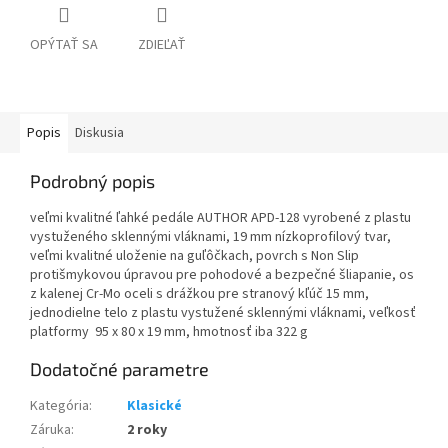
OPÝTAŤ SA
ZDIEĽAŤ
Popis
Diskusia
Podrobný popis
veľmi kvalitné ľahké pedále AUTHOR APD-128 vyrobené z plastu
vystuženého sklennými vláknami, 19 mm nízkoprofilový tvar,
veľmi kvalitné uloženie na guľôčkach, povrch s Non Slip
protišmykovou úpravou pre pohodové a bezpečné šliapanie, os
z kalenej Cr-Mo oceli s drážkou pre stranový kľúč 15 mm,
j
ednodielne telo z plastu vystužené sklennými vláknami, v
eľkosť
platformy 95 x 80 x 19 mm, h
motnosť iba 322 g
Dodatočné parametre
Kategória
:
Klasické
Záruka
:
2 roky