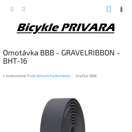
Prejsť
NÁKUP
na
obsah
KOŠÍK
Omotávka BBB - GRAVELRIBBON -
BHT-16
Priemerné
1 hodnotenie
Podrobnosti hodnotenia
Značka:
BBB
hodnotenie
produktu
je
5,0
z
5
hviezdičiek.