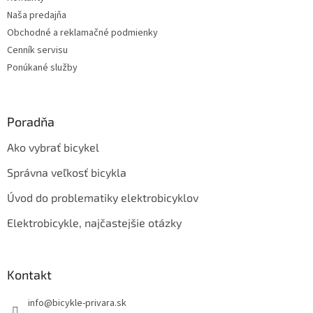
i
Naša predajňa
e
Obchodné a reklamačné podmienky
Cenník servisu
Ponúkané služby
Poradňa
Ako vybrať bicykel
Správna veľkosť bicykla
Úvod do problematiky elektrobicyklov
Elektrobicykle, najčastejšie otázky
Kontakt
info
@
bicykle-privara.sk