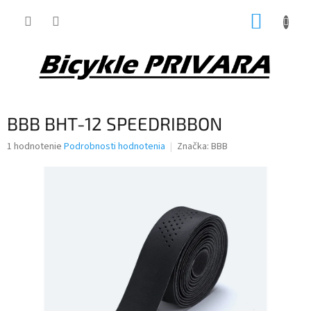
Prejsť
NÁKUP
na
obsah
KOŠÍK
BBB BHT-12 SPEEDRIBBON
Priemerné
1 hodnotenie
Podrobnosti hodnotenia
Značka:
BBB
hodnotenie
produktu
je
5,0
z
5
hviezdičiek.