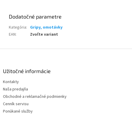
Dodatočné parametre
Kategória
:
Gripy, omotávky
EAN
:
Zvoľte variant
Z
á
p
ä
Užitočné informácie
t
Kontakty
i
Naša predajňa
e
Obchodné a reklamačné podmienky
Cenník servisu
Ponúkané služby