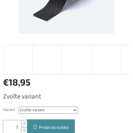
€18,95
Jednotková
Zvoľte variant
cena:
Variant
Pridať do košíka