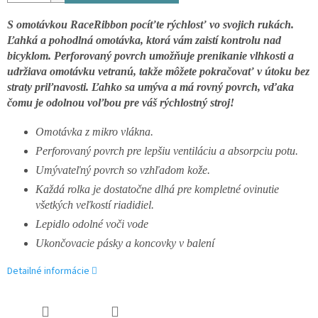
S omotávkou RaceRibbon pocíťte rýchlosť vo svojich rukách.
Ľahká a pohodlná omotávka, ktorá vám zaistí kontrolu nad
bicyklom.
Perforovaný povrch umožňuje prenikanie vlhkosti a
udržiava omotávku vetranú, takže môžete pokračovať v útoku bez
straty priľnavosti.
Ľahko sa umýva a má rovný povrch, vďaka
čomu je odolnou voľbou pre váš rýchlostný stroj!
Omotávka z mikro vlákna.
Perforovaný povrch pre lepšiu ventiláciu a absorpciu potu.
Umývateľný povrch so vzhľadom kože.
Každá rolka je dostatočne dlhá pre kompletné ovinutie
všetkých veľkostí riadidiel.
Lepidlo odolné voči vode
Ukončovacie pásky a koncovky v balení
Detailné informácie