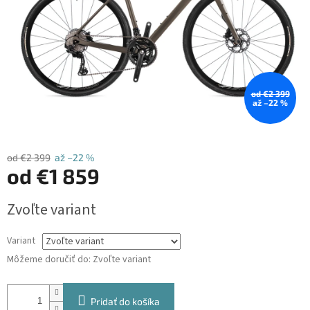
od €2 399
až –22 %
od €2 399
až –22 %
od
€1 859
Jednotková
Zvoľte variant
cena:
Variant
Môžeme doručiť do:
Zvoľte variant
Pridať do košíka