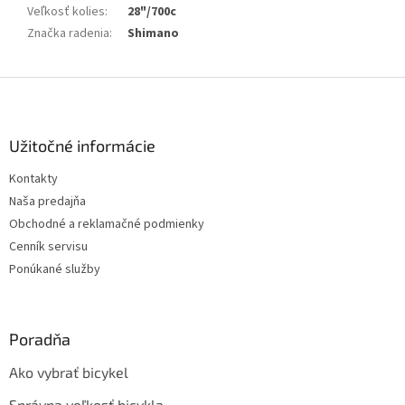
Veľkosť kolies
:
28"/700c
Značka radenia
:
Shimano
Z
á
p
ä
Užitočné informácie
t
Kontakty
i
Naša predajňa
e
Obchodné a reklamačné podmienky
Cenník servisu
Ponúkané služby
Poradňa
Ako vybrať bicykel
Správna veľkosť bicykla