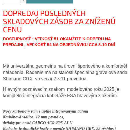
DOPREDAJ POSLEDNÝCH
SKLADOVÝCH ZÁSOB ZA ZNÍŽENÚ
CENU
DOSTUPNOSŤ : VEľKOSŤ 51 OKAMŽITE K ODBERU NA
PREDAJNI , VEĽKOSŤ 54 NA OBJEDNÁVKU CCA 8-10 DNÍ
Má univerzálnu geometriu na úrovni športového a komfortnéh
naladenia. Radenie má na starosti špeciálna gravelová sada 
Shimano GRX  vo verzii 2 × 11 prevodo
v.
Hlavným poznávacím znakom  modelového roku 2025 je 
kompletná integrácia kabeláže FSA hlavovým zložením. 
Nový karbónový rám s úplne integrovanými ťahmi
Karbónová vidlica, 12 mm pevná os,
držiaky pre nosič CARGO ACR-F05-ALU
Radenie, hydraulické brzdy a meniče SHIMANO GRX, 22 rýchlostí