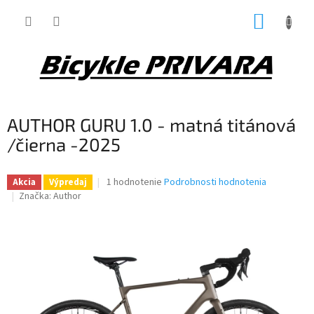
Prejsť
NÁKUP
na
obsah
KOŠÍK
AUTHOR GURU 1.0 - matná titánová
/čierna -2025
Priemerné
1 hodnotenie
Podrobnosti hodnotenia
Akcia
Výpredaj
hodnotenie
Značka:
Author
produktu
je
5,0
z
5
hviezdičiek.