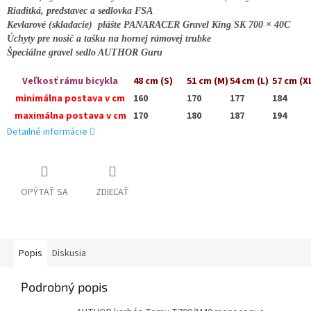
Riaditká, predstavec a sedlovka FSA
Kevlarové (skladacie) plášte PANARACER Gravel King SK 700 × 40C
Úchyty pre nosič a tašku na hornej rámovej trubke
Špeciálne gravel sedlo AUTHOR Guru
Veľkosť rámu bicykla
48 cm (S)
51 cm (M)
54 cm (L)
57 cm (X
minimálna postava v cm
160
170
177
184
maximálna postava v cm
170
180
187
194
Detailné informácie
OPÝTAŤ SA
ZDIEĽAŤ
Popis
Diskusia
Podrobný popis