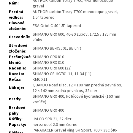
AUTHOR karbón Toray T700/M40 monocoque
Rám:
gravel
Predná
AUTHOR karbón Toray T700 monocoque gravel,
vidlica:
1.5" tapered
Hlavové
FSA Orbit C-40 1.5" tapered
zloženie:
SHIMANO GRX 600, 46-30 zubov, 172,5 / 175 mm
Prevodník:
kľuky
Stredové
SHIMANO BB-RS501, BB unit
zloženie:
Prešmýkač:
SHIMANO GRX 810
Menič:
SHIMANO GRX 810
Radenie:
SHIMANO GRX 600 (22)
Kazeta:
SHIMANO CS-HG701-11, 11-34 (11)
Reťaz:
KMC X11
QUANDO Road Disc, 12 × 100 mm predná pevná os,
Náboje:
12 × 142 mm zadná pevná os, 32 dier
SHIMANO GRX 400, kotúčové hydraulické (160 mm
Brzdy:
kotúče)
Brzdové
SHIMANO GRX 400
páky:
Ráfiky:
JALCO SRD 21, 32 dier
Paprsky:
nerez oceľ 2.0 mm čierne
PANARACER Gravel King SK Sport, 700 × 38C (40-