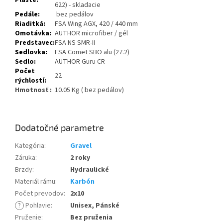
Plášte:
622) - skladacie
Pedále:
bez pedálov
Riaditká:
FSA Wing AGX, 420 / 440 mm
Omotávka:
AUTHOR microfiber / gél
Predstavec:
FSA NS SMR-II
Sedlovka:
FSA Comet SBO alu (27.2)
Sedlo:
AUTHOR Guru CR
Počet
22
rýchlostí:
Hmotnosť :
10.05 Kg ( bez pedálov)
Dodatočné parametre
Kategória
:
Gravel
Záruka
:
2 roky
Brzdy
:
Hydraulické
Materiál rámu
:
Karbón
Počet prevodov
:
2x10
?
Pohlavie
:
Unisex, Pánské
Pruženie
:
Bez pruženia