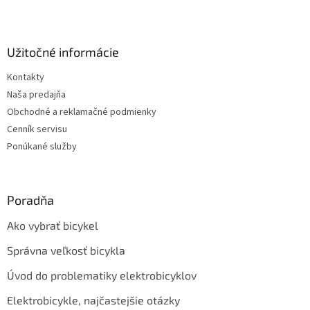
Z
á
p
ä
Užitočné informácie
t
Kontakty
i
Naša predajňa
e
Obchodné a reklamačné podmienky
Cenník servisu
Ponúkané služby
Poradňa
Ako vybrať bicykel
Správna veľkosť bicykla
Úvod do problematiky elektrobicyklov
Elektrobicykle, najčastejšie otázky