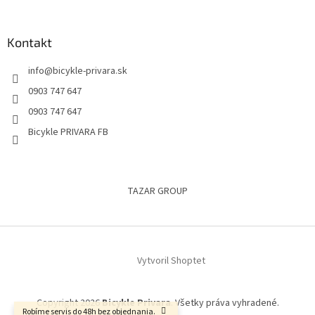
Kontakt
info
@
bicykle-privara.sk
0903 747 647
0903 747 647
Bicykle PRIVARA FB
TAZAR GROUP
Vytvoril Shoptet
Copyright 2026
Bicykle Privara
. Všetky práva vyhradené.
Robíme servis do 48h bez objednania.