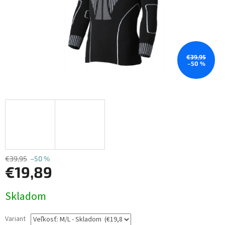
€39,95
–50 %
€39,95
–50 %
€19,89
Jednotková
Skladom
cena:
Variant