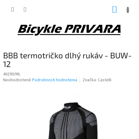
Prejsť
NÁKUP
na
obsah
KOŠÍK
BBB termotričko dlhý rukáv - BUW-
12
46290/ML
Priemerné
Neohodnotené
Podrobnosti hodnotenia
Značka:
Castelli
hodnotenie
produktu
je
0,0
z
5
hviezdičiek.