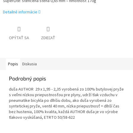
SuperLite:
s
tenčená stena 0,65 mm – hmotnosť 170g
Detailné informácie
OPÝTAŤ SA
ZDIEĽAŤ
Popis
Diskusia
Podrobný popis
duša AUTHOR
29 x 1,95 - 2,35
vyrobená zo 100% butylovej pryže
s veľmi nízkou priepustnosťou pre plyny, udrží tlak vzduchu v
pneumatike bicykla po dlhšiu dobu, ako duša vyrobená zo
syntetickej pryže, ventil 40 mm, nízka priepustnosť = dlhší čas
bez hustenia, 100% kvalita, každá AUTHOR duša je vo výrobe
tlakovo vyskúšaná, ETRTO
50/58-622