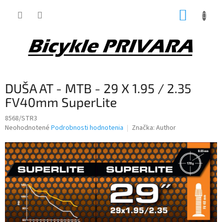
Prejsť
NÁKUP
na
obsah
KOŠÍK
DUŠA AT - MTB - 29 X 1.95 / 2.35
FV40mm SuperLite
8568/STR3
Priemerné
Neohodnotené
Podrobnosti hodnotenia
Značka:
Author
hodnotenie
produktu
je
0,0
z
5
hviezdičiek.