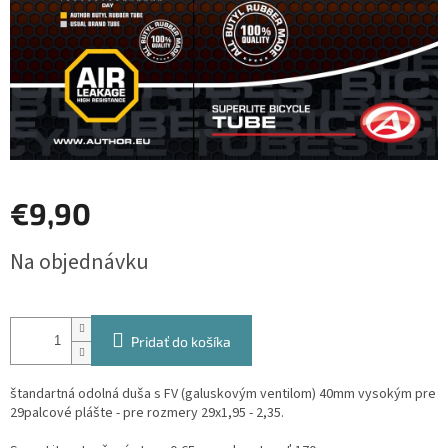
€9,90
Jednotková
Na objednávku
cena:
Pridať do košíka
štandartná odolná duša s FV (galuskovým ventilom) 40mm vysokým pre
29palcové plášte - pre rozmery 29x1,95 - 2,35.