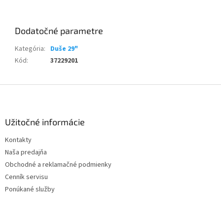
Dodatočné parametre
Kategória
:
Duše 29"
Kód
:
37229201
Z
á
p
ä
Užitočné informácie
t
Kontakty
i
Naša predajňa
e
Obchodné a reklamačné podmienky
Cenník servisu
Ponúkané služby