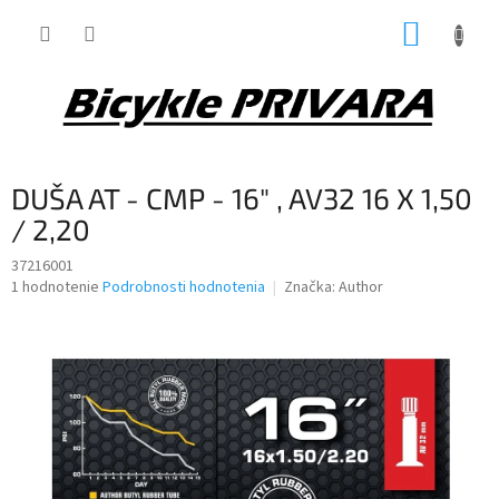
Prejsť
NÁKUP
na
obsah
KOŠÍK
DUŠA AT - CMP - 16″ , AV32 16 X 1,50
/ 2,20
37216001
Priemerné
1 hodnotenie
Podrobnosti hodnotenia
Značka:
Author
hodnotenie
produktu
je
5,0
z
5
hviezdičiek.