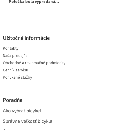
Položka bola vypredaná…
Z
á
p
ä
Užitočné informácie
t
Kontakty
i
Naša predajňa
e
Obchodné a reklamačné podmienky
Cenník servisu
Ponúkané služby
Poradňa
Ako vybrať bicykel
Správna veľkosť bicykla