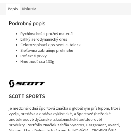
Popis
Diskusia
Podrobný popis
Rychloschnúci pružný materiál
Ľahký aerodynamický dres
Celorozopínací zips semi-autolock
Sieťovina zabraňuje prehriatiu
Reflexné prvky
Hmotnosť cca 133g
SCOTT SPORTS
je medzinárodná športová značka s globálnym prístupom, ktorá
vyvíja, predáva a dodáva cyklistické, a športové (bežecké
,motokrosové ,lyžiarske ,skialpinistické,outdoorové)
produkty.
Portfólio značiek zahŕňa Syncros, Bergamont, Avanti,
Malvern Star a Dolomite.
Naše motto INOVÁCIA - TECHNOLÓGIA –