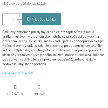
Môžeme doručiť do:
12.8.2026
Pridať do košíka
Špičkový extrémne priedyšný dres s celorozopínacím zipsom a
krátkym rukávom v ergonomickom strihu sa prispôsobí pohybom aj
potrebám jazdca. 3 klasické kapsy vzadu, jedna vodoodpudivá na zips.
Reflexné prvky vzadu zaistia, že budete aj po zotmení na ceste stále
viditeľný.Optimálny športový strih s prihlidanutím na pozíciu jazdca.3
klasické vrecká vzadu, vr. jedného na zips, dobre poslúžia na uloženie
potrebných vecí. Môžete sa pokojne rozbehnúť, sieťované diely
nedovolia, aby ste sa prehriali.
Detailné informácie
OPÝTAŤ SA
ZDIEĽAŤ