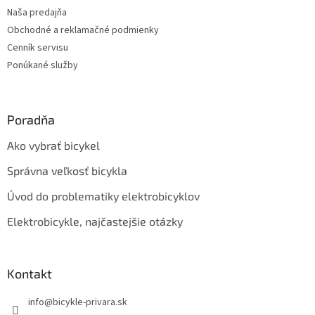
i
Naša predajňa
e
Obchodné a reklamačné podmienky
Cenník servisu
Ponúkané služby
Poradňa
Ako vybrať bicykel
Správna veľkosť bicykla
Úvod do problematiky elektrobicyklov
Elektrobicykle, najčastejšie otázky
Kontakt
info
@
bicykle-privara.sk