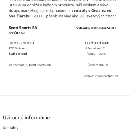
DESIGN sa odráža v každom produkte.
Náš výskum a vývoj,
dizajn, marketing a predaj riadime z
centrály v Givisiez vo
Švajčiarsku.
SCOTT pôsobí na viac ako 100 svetových trhoch.
Scott Sports SA
Výhradný distribútor SCOTT
pre ČR a SR
Route du Crochet 11
sport port s.r.o
1762 Givisiez
K Borovému 101
Switzerland
Říčany
251 01
switzerland[AT]scott-sports.com
Česká republika
kontakt: info@sportport.cz
Z
á
p
ä
Užitočné informácie
t
Kontakty