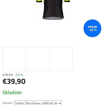
€79,90
–50 %
€79,90
–50 %
€39,90
Jednotková
Skladom
cena:
Variant