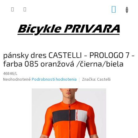
Prejsť
NÁKUP
na
obsah
KOŠÍK
pánsky dres CASTELLI - PROLOGO 7 -
farba 085 oranžová /čierna/biela
46846/L
Priemerné
Neohodnotené
Podrobnosti hodnotenia
Značka:
Castelli
hodnotenie
produktu
je
0,0
z
5
hviezdičiek.