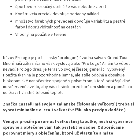
športovo-rekreačný strih čiže vás nebude zvierať
Konštrukcia vreciek dovoľuje poriadny náklad
množstvo farebných prevedení dovoľuje variabilitu a pestré
farby i dobrú viditeľnosť na cestách
Vhodný na použitie v teréne
Názov Prologo je po taliansky "prologue", úvodná salva v Grand Tour.
Mnohí naši zákazníci ho však vyslovujú ako "Pro Logo". A nám to vôbec
nevadí. Prologo dres, je teraz vo svojej šiestej generácii vybavený
Použitá tkanina je pozoruhodne jemná, ale stále odolná a obsahuje
biokeramické nanočastice spojené s polymérom, ktoré odrážajú dlhé
infračervené svetlo, aby vás chránilo pred horúcim slnkom a pomáhalo
udržiavať vlastnú telesnú teplotu.
Značka Castelli má svoje = talianske číslovanie veľkostí.( treba si
vybrať minimálne o cca 1 veľkosť väčšiu ako predpokladáte )
Venujte prosím pozornosť veľkostnej tabuľke, nech si vyberiete
správne a oblečenie vám tak perfektne sadne. Odporúčame
porovnať miery s oblečením, ktoré už vlastníte a máte