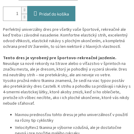
Pridať do košíka
Perfektný univerzálny dres pre všetky vaše športové, rekreačné ale
keď treba i závodné nasadenie. Komfortne elastický strih, excelentný
odvod vlhkosti, elastické rukávy s plochým ukončením, a kompletná
ochrana pred UV žiarením, to sú len niektoré z hlavných vlastností.
Tento dres je vyrobený pre športovo-rekreačné jazdenie.
Neusiluje sa nové rekordy na Strave alebo o víťazstvo v šprintoch na
značku mesta, ale je dresom, ktorý je pohodlný a vyzerá skvele. Dres
má neutrálny strih – nie pretekársky, ale ani neveje vo vetre.
Vysoko pružná mikro tkanina znamená, že sedí na viac typov postáv
ako pretekársky dres Castelli. K strihu a pohodliu sa pridávajú i rukávy s
4-smermi elastickej látky, ktoré akoby zmizli, keď si ho oblečiete,
pretože ich vôbec necítite, ako i ich ploché ukončenie, ktoré vás nikdy
nebude sťahovať.
hlavnou prednosťou tohto dresu je jeho univerzálnosť v použití
na rôzny tip cyklistiky
VelocityRev2 tkanina je výborne vzdušná, ale je dostatočne
pevná i pre použitie malého ruksaku