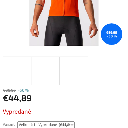
€89,95
–50 %
€89,95
–50 %
€44,89
Jednotková
Vypredané
cena:
Variant