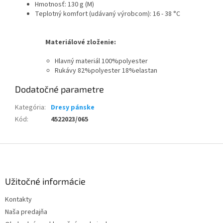
Hmotnosť: 130 g (M)
Teplotný komfort (udávaný výrobcom): 16 - 38 °C
Materiálové zloženie:
Hlavný materiál 100%polyester
Rukávy 82%polyester 18%elastan
Dodatočné parametre
Kategória
:
Dresy pánske
Kód
:
4522023/065
Z
á
p
ä
Užitočné informácie
t
Kontakty
i
Naša predajňa
e