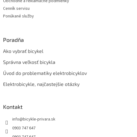
Obchodné a reklamačné podmienky
Cenník servisu
Ponúkané služby
Poradňa
Ako vybrať bicykel
Správna veľkosť bicykla
Úvod do problematiky elektrobicyklov
Elektrobicykle, najčastejšie otázky
Kontakt
info
@
bicykle-privara.sk
0903 747 647