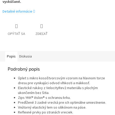
vyskúšané.
Detailné informácie
OPÝTAŤ SA
ZDIEĽAŤ
Popis
Diskusia
Podrobný popis
Úplet s mikro kosoštvorcovým vzorom na hlavnom torze
dresu pre vynikajúci odvod vlhkosti a mäkkosť.
Elastické rukávy z VelocityRev2 materiálu s plochým
ukončením bez šitia.
Zips YKK® Vislon® s ochranou krku.
Predĺžené 3 zadné vrecká pre ich optimálne umiestnenie.
Vnútorný elastický lem so silikónom na páse.
Reflexné prvky po stranách vreciek.