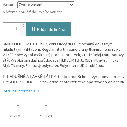
Variant
Môžeme doručiť do:
Zvoľte variant
Pridať do košíka
BRIKO FIERCE MTB JERSEY, cyklistický dres umocnený odvážnym
mladistvým vzhľadom. Regular fit a tri rôzne druhy tkanín z neho robia
viacúčelový vysokovýkonný produkt pre tých, ktorí hľadajú outdoorový
štýl. Vysoká priedušnosť dodáva FIERCE MTB JERSEY ultra-technický
štýl. Tkaniny: Elastický polyester. Polyester s 3D štruktúrou.
PRIEDUŠNÉ A ĽAHKÉ LÁTKY: tento dres Briko je vyrobený z troch vys
Detailné informácie
OPÝTAŤ SA
ZDIEĽAŤ