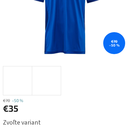
€70
–50 %
€70
–50 %
€35
Jednotková
Zvoľte variant
cena: