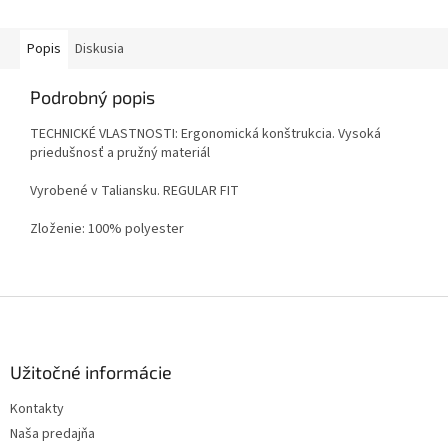
Popis
Diskusia
Podrobný popis
TECHNICKÉ VLASTNOSTI: Ergonomická konštrukcia. Vysoká
priedušnosť a pružný materiál
Vyrobené v Taliansku. REGULAR FIT
Zloženie: 100% polyester
Z
á
p
ä
Užitočné informácie
t
Kontakty
i
Naša predajňa
e