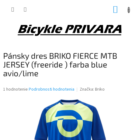
Prejsť
NÁKUP
na
obsah
KOŠÍK
Pánsky dres BRIKO FIERCE MTB
JERSEY (freeride ) farba blue
avio/lime
Priemerné
1 hodnotenie
Podrobnosti hodnotenia
Značka:
Briko
hodnotenie
produktu
je
5,0
z
5
hviezdičiek.