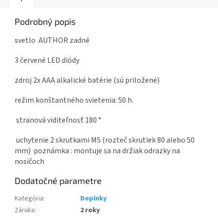
Podrobný popis
svetlo AUTHOR zadné
3 červené LED diódy
zdroj 2x AAA alkalické batérie (sú priložené)
režim konštantného svietenia: 50 h.
stranová viditeľnosť 180 °
uchytenie 2 skrutkami M5 (rozteč skrutiek 80 alebo 50
mm) poznámka : montuje sa na držiak odrazky na
nosičoch
Dodatočné parametre
Kategória
:
Doplnky
Záruka
:
2 roky