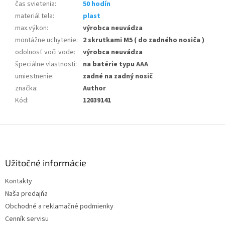
čas svietenia
:
50 hodín
materiál tela
:
plast
max.výkon
:
výrobca neuvádza
montážne uchytenie
:
2 skrutkami M5 ( do zadného nosiča )
odolnosť voči vode
:
výrobca neuvádza
špeciálne vlastnosti
:
na batérie typu AAA
umiestnenie
:
zadné na zadný nosič
značka
:
Author
Kód
:
12039141
Z
á
p
ä
Užitočné informácie
t
Kontakty
i
Naša predajňa
e
Obchodné a reklamačné podmienky
Cenník servisu