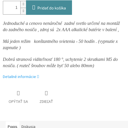
Pridať do košíka
Jednoduché a cenovo nenáročné zadné svetlo určené na montáž
do zadného nosiča , zdroj sú 2x AAA alkalické batérie v balení ,
Má jeden režim konštantného svietenia - 50 hodín . (vypnutie x
zapnutie )
Dobrá stranová viditeľnosť 180 °, uchytenie 2 skrutkami M5 do
nosiča. ( rozteč šroubov môže byť 50 alebo 80mm)
Detailné informácie
OPÝTAŤ SA
ZDIEĽAŤ
Popis
Diskusia