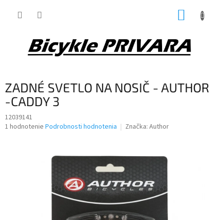
Prejsť
NÁKUP
na
obsah
KOŠÍK
ZADNÉ SVETLO NA NOSIČ - AUTHOR
-CADDY 3
12039141
Priemerné
1 hodnotenie
Podrobnosti hodnotenia
Značka:
Author
hodnotenie
produktu
je
5,0
z
5
hviezdičiek.