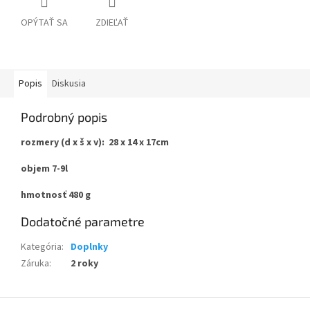
OPÝTAŤ SA
ZDIEĽAŤ
Popis
Diskusia
Podrobný popis
rozmery (d x š x v): 28 x 14 x 17cm
objem 7-9l
hmotnosť 480 g
Dodatočné parametre
Kategória
:
Doplnky
Záruka
:
2 roky
Z