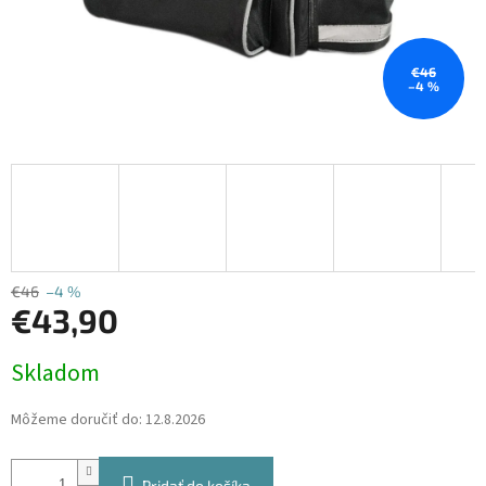
€46
–4 %
€46
–4 %
€43,90
Jednotková
Skladom
cena:
Môžeme doručiť do:
12.8.2026
Pridať do košíka