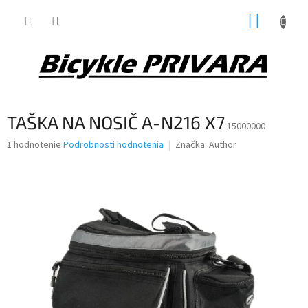
Prejsť
NÁKUP
na
obsah
KOŠÍK
TAŠKA NA NOSIČ A-N216 X7
15000000
Priemerné
1 hodnotenie
Podrobnosti hodnotenia
Značka:
Author
hodnotenie
produktu
je
5,0
z
5
hviezdičiek.