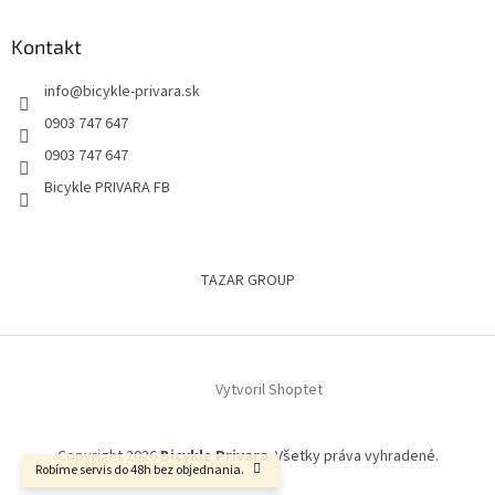
Kontakt
info
@
bicykle-privara.sk
0903 747 647
0903 747 647
Bicykle PRIVARA FB
TAZAR GROUP
Vytvoril Shoptet
Copyright 2026
Bicykle Privara
. Všetky práva vyhradené.
Robíme servis do 48h bez objednania.