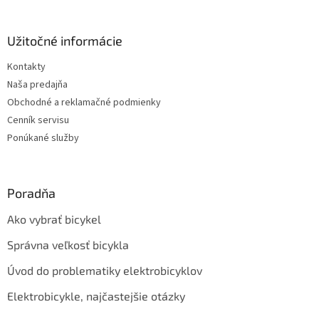
á
p
ä
Užitočné informácie
t
Kontakty
i
Naša predajňa
e
Obchodné a reklamačné podmienky
Cenník servisu
Ponúkané služby
Poradňa
Ako vybrať bicykel
Správna veľkosť bicykla
Úvod do problematiky elektrobicyklov
Elektrobicykle, najčastejšie otázky