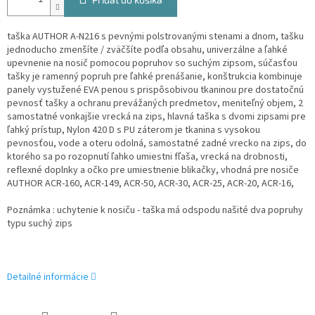
taška AUTHOR A-N216 s pevnými polstrovanými stenami a dnom, tašku
jednoducho zmenšíte / zväčšíte podľa obsahu, univerzálne a ľahké
upevnenie na nosič pomocou popruhov so suchým zipsom, súčasťou
tašky je ramenný popruh pre ľahké prenášanie, konštrukcia kombinuje
panely vystužené EVA penou s prispôsobivou tkaninou pre dostatočnú
pevnosť tašky a ochranu prevážaných predmetov, me
niteľný objem, 2
samostatné vonkajšie vrecká na zips, hlavná taška s dvomi zipsami pre
ľahký prístup,
Nylon 420 D s PU záterom je tkanina s vysokou
pevnosťou, vode a oteru odolná, s
amostatné zadné vrecko na zips, do
ktorého sa po rozopnutí ľahko umiestni fľaša,
vrecká na drobnosti,
r
eflexné doplnky a očko pre umiestnenie blikačky, v
hodná pre nosiče
AUTHOR ACR-160, ACR-149, ACR-50, ACR-30, ACR-25, ACR-20, ACR-16,
Poznámka : uchytenie k nosiču - taška má odspodu našité dva popruhy
typu suchý zips
Detailné informácie