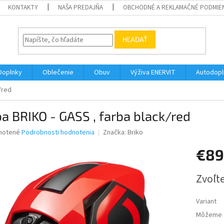
KONTAKTY
NAŠA PREDAJŇA
OBCHODNÉ A REKLAMAČNÉ PODMIE
HĽADAŤ
Doplnky
Oblečenie
Obuv
Výživa ENERVIT
Autodopl
/red
ba BRIKO - GASS , farba black/red
né
notené
Podrobnosti hodnotenia
Značka:
Briko
nie
€89
u
Jednotk
Zvoľte
cena:
iek.
Variant
Môžeme d