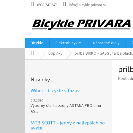
Prejsť
0903 747 647
info@bicykle-privara.sk
na
obsah
Bicykle
Elektrobicykle
Náhradné diely
Domov
Doplnky
prilba BRIKO - GASS , farba black
B
pril
o
č
Priemer
Neohod
Novinky
n
hodnote
ý
produkt
Wilier - bicykle víťazov
p
je
5.3.2020
0,0
a
Výborný štart sezóny ASTANA PRO tímu
z
n
AS...
5
e
hviezdič
l
MTB SCOTT - jedny z najlepších na
svete