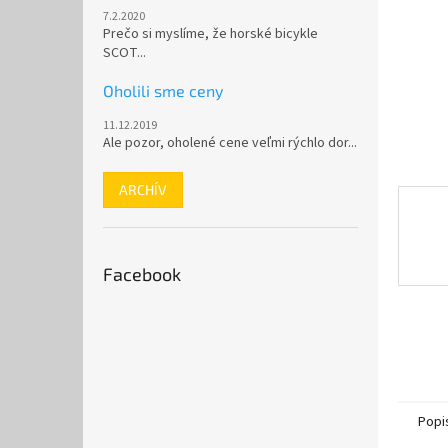
7.2.2020
Prečo si myslíme, že horské bicykle
SCOT...
Oholili sme ceny
11.12.2019
Ale pozor, oholené cene veľmi rýchlo dor...
ARCHÍV
Facebook
Popi