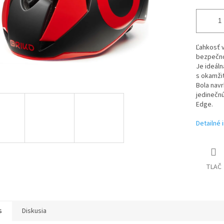
Ľahkosť v
bezpečnos
Je ideáln
s okamži
Bola navr
jedinečnú
Edge.
Detailné 
TLAČ
s
Diskusia