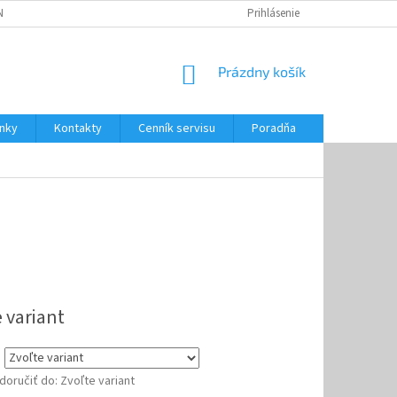
NKY
CENNÍK SERVISU
PONÚKANÉ SLUŽBY
Prihlásenie
NÁKUPNÝ
Prázdny košík
KOŠÍK
nky
Kontakty
Cenník servisu
Poradňa
ová
 variant
oručiť do:
Zvoľte variant