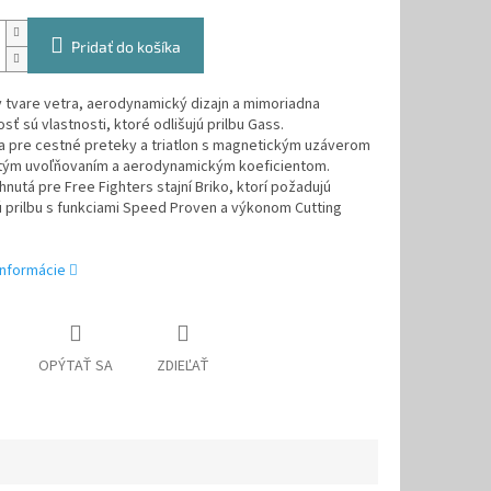
Pridať do košíka
 tvare vetra, aerodynamický dizajn a mimoriadna
ť sú vlastnosti, ktoré odlišujú prilbu Gass.
a pre cestné preteky a triatlon s magnetickým uzáverom
tým uvoľňovaním a aerodynamickým koeficientom.
hnutá pre Free Fighters stajní Briko, ktorí požadujú
 prilbu s funkciami Speed Proven a výkonom Cutting
informácie
OPÝTAŤ SA
ZDIEĽAŤ