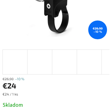
€26,90
–10 %
€26,90
–10 %
€24
Jednotková
€24 / 1 ks
cena:
Skladom