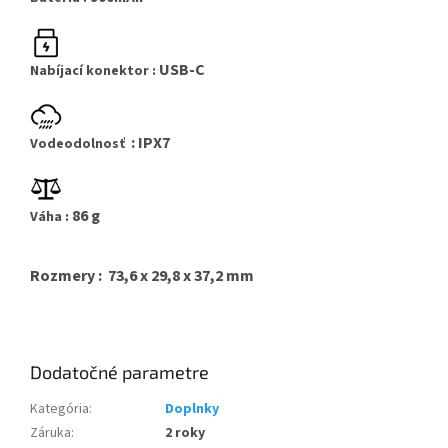
USB-C
Nabíjací konektor :
: IPX7
Vodeodolnosť
86 g
Váha :
Rozmery : 73,6 x 29,8 x 37,2 mm
Dodatočné parametre
Kategória
:
Doplnky
Záruka
:
2 roky