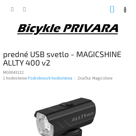
Prejsť
NÁKUP
na
obsah
KOŠÍK
predné USB svetlo - MAGICSHINE
ALLTY 400 v2
MG0043222
Priemerné
1 hodnotenie
Podrobnosti hodnotenia
Značka:
Magicshine
hodnotenie
produktu
je
5,0
z
5
hviezdičiek.