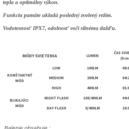
tepla a optimálny výkon.
Funkcia pamäte ukladá posledný zvolený režim.
Vodotesnosť IPX7, odolnosť voči silnému dažďu.
ČAS SVI
MÓDY SVIETENIA
LUMEN
(h:m
LOW
100LM
08:
KONŠTANTNÝ
MEDIUM
200LM
04:
MÓD
HIGH
400LM
01:
NIGHT FLASH
100/400LM
04:
BLIKAJÚCI
MÓD
DAY FLASH
0/400LM
10:
Balenie obsahuje :