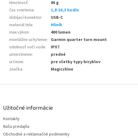
Hmotnosť
:
86 g
čas svietenia
:
1,8-10,3 hodín
dobíjací konektor
:
USB-C
materiál tela
:
Hliník
max.výkon
:
400 lumen
montážne uchytenie
:
Garmin quarter turn mount
odolnosť voči vode
:
IPX7
umiestnenie
:
predné
určenie
:
pre všetky typy bicyklov
značka
:
Magicshine
Z
á
p
ä
Užitočné informácie
t
Kontakty
i
Naša predajňa
e
Obchodné a reklamačné podmienky